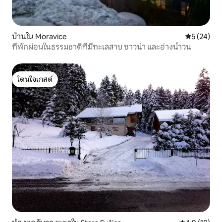
บ้านใน Moravice
คะแนนเฉลี่ย
5 (24)
ที่พักผ่อนในธรรมชาติที่มีทะเลสาบ ซาวน่า และอ่างน้ำวน
โดนใจเกสต์
โดนใจเกสต์