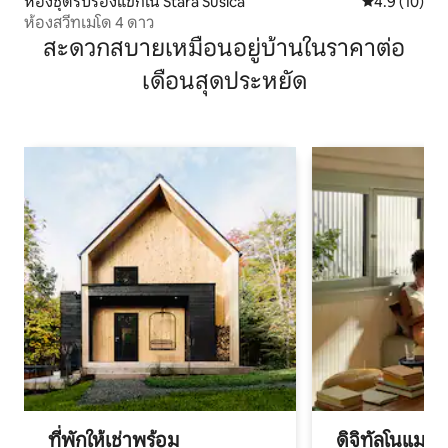
ห้องชุดรับรองแขกใน Stara Sušica
คะแนนเฉลี่ย 4
4.9 (10)
ห้องสวีทเมโด 4 ดาว
สะดวกสบายเหมือนอยู่บ้านในราคาต่อ
เดือนสุดประหยัด
ที่พักให้เช่าพร้อม
ดิจิทัลโนแมด