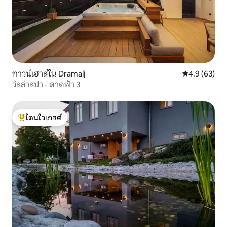
ทาวน์เฮาส์ใน Dramalj
คะแนนเฉลี่ย 4
4.9 (63)
วิลล่าสปา - ดาดฟ้า 3
โดนใจเกสต์
โดนใจเกสต์ที่สุด