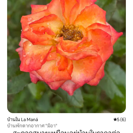
บ้านใน La Maná
คะแนนเฉลี่
5 (6)
บ้านพักตากอากาศ "มิอา"