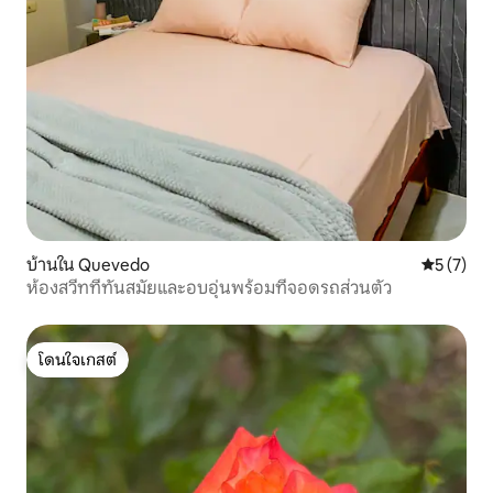
บ้านใน Quevedo
คะแนนเฉลี่
5 (7)
ห้องสวีทที่ทันสมัยและอบอุ่นพร้อมที่จอดรถส่วนตัว
โดนใจเกสต์
โดนใจเกสต์