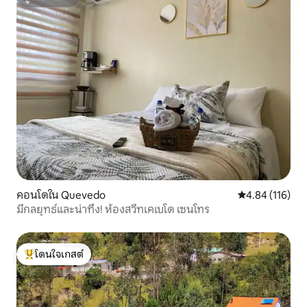
ซูเปอร์โฮสต์
คอนโดใน Quevedo
คะแนนเฉลี่ย 4.8
4.84 (116)
มีกลยุทธ์และน่าทึ่ง! ห้องสวีทเคเบโด เซนโทร
โดนใจเกสต์
โดนใจเกสต์ที่สุด