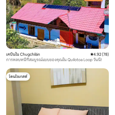
เคบินใน Chugchilán
คะแนนเฉลี่ย 4.
4.92 (78)
การหลบหนีที่สมบูรณ์แบบของคุณใน Quilotoa Loop วันนี้!
โดนใจเกสต์
โดนใจเกสต์