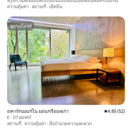
หรูหราและมีชื่อเสียงบนถนนเอสเซนเชียลเซนต์แคทเธอรีน
ความคุ้มค่า
·
สถานที่
·
เช็คอิน
ซูเปอร์โฮสต์
ซูเปอร์โฮสต์
อพาร์ทเมนท์ใน มอนทรีออลเก่า
คะแนนเฉลี่ย 4.
4.85 (52)
E - 07 ลอฟท์
สถานที่
·
ความคุ้มค่า
·
สิ่งอำนวยความสะดวก