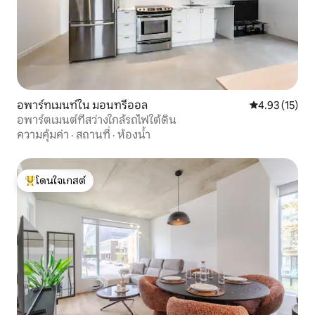
อพาร์ทเมนท์ใน มอนทรีออล
คะแนนเฉลี่ย 4.
4.93 (15)
อพาร์ตเมนต์ที่สว่างใกล้รถไฟใต้ดิน
ความคุ้มค่า
·
สถานที่
·
ห้องน้ำ
โดนใจเกสต์
โดนใจเกสต์ที่สุด