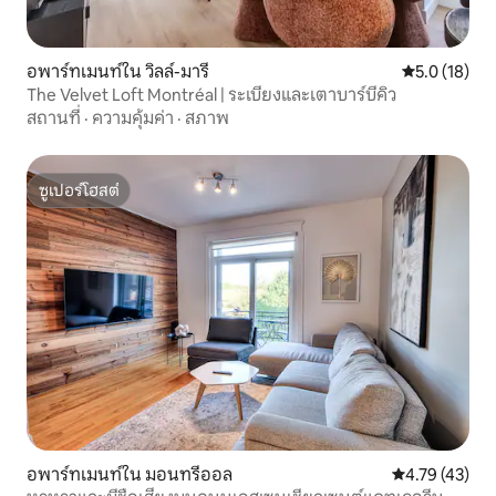
อพาร์ทเมนท์ใน วิลล์-มารี
คะแนนเฉลี่ย 5
5.0 (18)
The Velvet Loft Montréal | ระเบียงและเตาบาร์บีคิว
สถานที่
·
ความคุ้มค่า
·
สภาพ
ซูเปอร์โฮสต์
ซูเปอร์โฮสต์
อพาร์ทเมนท์ใน มอนทรีออล
คะแนนเฉลี่ย 4.
4.79 (43)