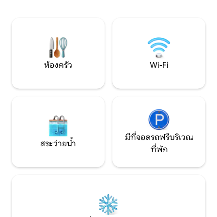
วัน ไร้ที่ติ: ที่พักได้รับการจัดเตรียมอย่าง
ได้จากอุทยานธรรม
พิถีพิถันเพื่อให้แน่ใจว่าการเข้าพักสะอาด
Prairies ชายหาดท
และสะดวกสบาย ฉันอยู่ที่นี่เพื่อให้แน่ใจ
ทางเส้นทางจักรยาน
ว่าการเข้าพักของคุณเป็นไปอย่างราบรื่น
รีออล 5 นาทีจากส
และไร้กังวล ยินดีต้อนรับสู่บายๆ!
ทางหลวง CITQ 
ห้องครัว
Wi-Fi
มีที่จอดรถฟรีบริเวณ
สระว่ายน้ำ
ที่พัก