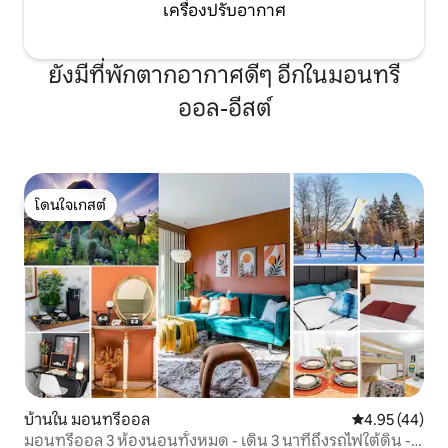
เครื่องปรับอากาศ
ยังมีที่พักตากอากาศดีๆ อีกในมอนทรี
ออล-อีสต์
โดนใจเกสต์
โดนใจเกสต์
บ้านใน มอนทรีออล
คะแนนเฉลี่ย 4.
4.95 (44)
มอนทรีออล 3 ห้องนอนทั้งหมด - เดิน 3 นาทีถึงรถไฟใต้ดิน -