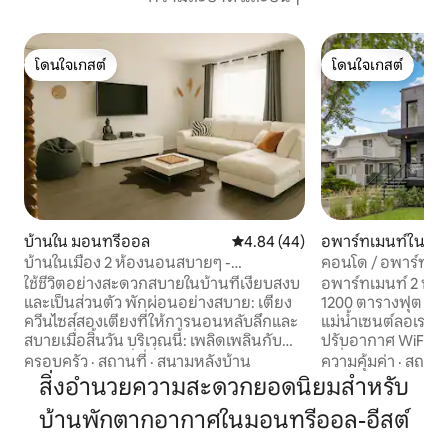
โดนใจเกสต์
โดนใจเกสต์
โดนใจเกสต์
โดนใจเกสต์
บ้านใน มอนทรีออล
คะแนนเฉลี่ย 4.84 จาก 5, 44 รีวิว
4.84 (44)
อพาร์ทเมนท์ใน Riv
Prairies–Pointe-a
บ้านในเมือง 2 ห้องนอนสบายๆ -
คอนโด / อพาร์ทเม
es
เฟอร์นิเจอร์ครบครัน
ใช้ชีวิตอย่างสะดวกสบายในบ้านที่เงียบสงบ
อพาร์ทเมนท์ 2 ห้
และเป็นส่วนตัว พักผ่อนอย่างสบาย: เตียง
1200 ตารางฟุต (111 
ควีนไซส์สองเตียงที่ให้การนอนหลับลึกและ
แม่น้ำเซนต์ลอเรนซ
สบายเมื่อสิ้นวัน บริเวณนี้: เพลิดเพลินกับ
ปรับอากาศ WiFi, เน็
บรรยากาศท้องถิ่นที่เงียบสงบด้วยสวน
เครื่องอบผ้า, เครื่
ครอบครัว
·
สถานที่
·
สนามหลังบ้าน
ความคุ้มค่า
·
สถานที
สาธารณะ ร้านอาหาร และสิ่งของจำเป็นใน
ความสะดวกพื้นฐาน, 
สิ่งอำนวยความสะดวกยอดนิยมสำหรับ
ชีวิตประจำวันใกล้เคียง ความสะดวก: ที่จอด
ครบครัน, ที่จอดรถ ตั้งอยู่ห่างจากตัวเมือง
บ้านพักตากอากาศในมอนทรีออล-อีสต์
รถบนทางเข้าส่วนตัว 1 ที่ และห้องครัวที่มี
และสถานที่ท่องเที
อุปกรณ์ครบครันสำหรับการใช้ชีวิตประจำ
ออลอย่างน้อย 30 นาที อยู่ในระยะที่