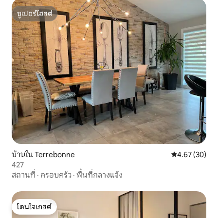
ซูเปอร์โฮสต์
ซูเปอร์โฮสต์
บ้านใน Terrebonne
คะแนนเฉลี่ย 4.
4.67 (30)
427
สถานที่
·
ครอบครัว
·
พื้นที่กลางแจ้ง
โดนใจเกสต์
โดนใจเกสต์