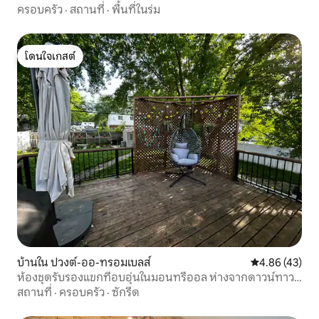
จอดรถฟรี
ครอบครัว
·
สถานที่
·
พื้นที่ในร่ม
โดนใจเกสต์
โดนใจเกสต์
บ้านใน ปวงต์-ออ-ทรอมเบลส์
คะแนนเฉลี่ย 4.
4.86 (43)
ห้องชุดรับรองแขกที่อบอุ่นในมอนทรีออล ห่างจากดาวน์ทาวน์
25 นาที
สถานที่
·
ครอบครัว
·
ซักรีด