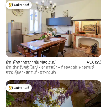
โดนใจเกสต์
โดนใจเกสต์ที่สุด
บ้านพักตากอากาศใน ฟลอเรนซ์
คะแนนเฉลี่ย 5
5.0 (25)
บ้านสำหรับกลุ่มใหญ่ + อาหารเช้า + ที่จอดรถในฟลอเรนซ์
ความคุ้มค่า
·
สถานที่
·
อาหารเช้า
โดนใจเกสต์
โดนใจเกสต์ที่สุด