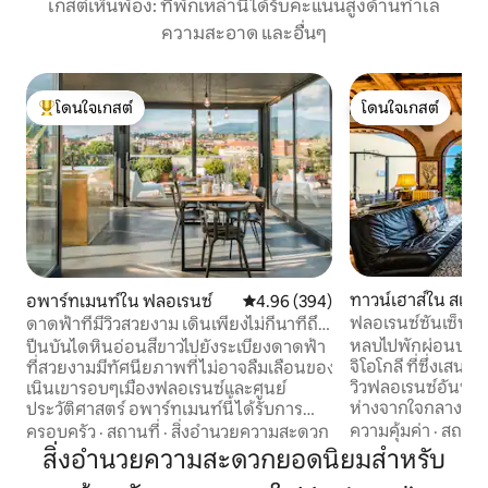
เกสต์เห็นพ้อง: ที่พักเหล่านี้ได้รับคะแนนสูงด้านทำเล
ความสะอาด และอื่นๆ
โดนใจเกสต์
โดนใจเกสต์
โดนใจเกสต์ที่สุด
โดนใจเกสต์
ทาวน์เฮาส์ใน สแกน
อพาร์ทเมนท์ใน ฟลอเรนซ์
คะแนนเฉลี่ย 4.96 จาก 5, 394 รีวิว
4.96 (394)
ฟลอเรนซ์ซันเซ็ทฮิลล
ดาดฟ้าที่มีวิวสวยงาม เดินเพียงไม่กี่นาทีถึง
ดูโอม
หลบไปพักผ่อนบนเน
ปีนบันไดหินอ่อนสีขาวไปยังระเบียงดาดฟ้า
จิโอโกลี ที่ซึ่งเสน
ที่สวยงามมีทัศนียภาพที่ไม่อาจลืมเลือนของ
วิวฟลอเรนซ์อันน่าทึ่
เนินเขารอบๆเมืองฟลอเรนซ์และศูนย์
ห่างจากใจกลางเมื
ประวัติศาสตร์ อพาร์ทเมนท์นี้ได้รับการ
15 นาที เป็นฐานที
ปรับปรุงใหม่ผสมผสานสถาปัตยกรรมและ
ความคุ้มค่า
·
สถานที
ครอบครัว
·
สถานที่
·
สิ่งอำนวยความสะดวก
รสำรวจทัสคานี พร
การออกแบบที่แตกต่างกัน ในแฟลตมีพื้นที่
สิ่งอำนวยความสะดวกยอดนิยมสำหรับ
เช้าอันเงียบสงบ พร
เพียงพอสำหรับสมาร์ทเวิร์คสเตชันของคุณ: