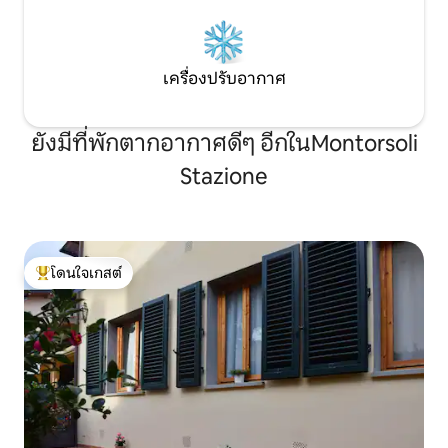
การเข้าถึงอพาร์ทเมนท์อยู่ริมบันไดหรือ
โดยลิฟต์ที่มีทางเข้าส่วนตัวไปยังชั้น ระเบียง
บนดาดฟ้ามีไว้สำหรับผู้เข้าพักของเราที่มี
บันไดแต่เพียงผู้เดียวจากภายในอพาร์ทเม
เครื่องปรับอากาศ
นท์เท่านั้น ที่ชั้นเดียวกันในแฟลตที่แยกต่าง
หากอาศัยอยู่กับเจ้าของพร้อมที่จะช่วย
เหลือเสมอ! เจ้าของที่พักอาศัยอยู่ข้างๆและ
ยังมีที่พักตากอากาศดีๆ อีกในMontorsoli
พร้อมให้บริการเสมอหากจำเป็น Chez
Geraldine เป็นอพาร์ทเมนท์ที่อยู่นอกศูนย์
Stazione
ประวัติศาสตร์ ส่วนใหญ่เป็นย่านที่อยู่อาศัย
แต่มหาวิหาร Galleria dell'Accademia และ
Piazza San Marco อยู่ห่างออกไปโดยใช้
เวลาเดิน 15 นาที ร้านขายอาหารร้านอาหาร
และบาร์อยู่ใกล้ๆ ราคารวมจักรยาน 4 คัน
โดนใจเกสต์
(ขนาดผู้ใหญ่) สำหรับผู้เข้าพักของเรา โปรด
โดนใจเกสต์ที่สุด
ใช้ด้วยความระมัดระวังและล็อคที่พักให้
เรียบร้อยทุกครั้งที่คุณออกจากที่พักโดยไม่
ได้รับการดูแลขอบคุณ ในกรณีที่มีการ
โจรกรรมหรือความเสียหายอย่างรุนแรงอัน
เนื่องมาจากความประมาทเลินเล่อคุณจะได้
รับการร้องขอให้ชำระเงินมูลค่าของจักรยาน
เป็นจำนวน 160 EUR ขอบคุณ ที่เดิน:
ใจกลางเมืองใช้เวลาเดินเพียง 15 นาที โดย