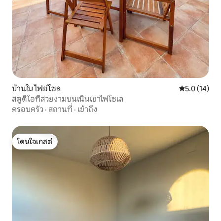
บ้านใน ไฟย์โซล
คะแนนเฉลี่ย 5
5.0 (14)
สตูดิโอที่สวยงามบนเนินเขาไฟโซเล
ครอบครัว
·
สถานที่
·
เข้าถึง
โดนใจเกสต์
โดนใจเกสต์