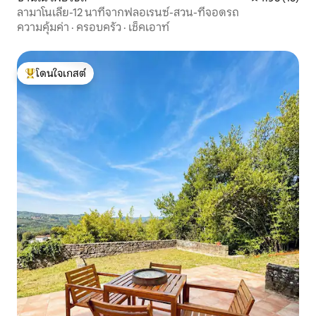
ลามาโนเลีย-12 นาทีจากฟลอเรนซ์-สวน-ที่จอดรถ
ความคุ้มค่า
·
ครอบครัว
·
เช็คเอาท์
โดนใจเกสต์
โดนใจเกสต์ที่สุด