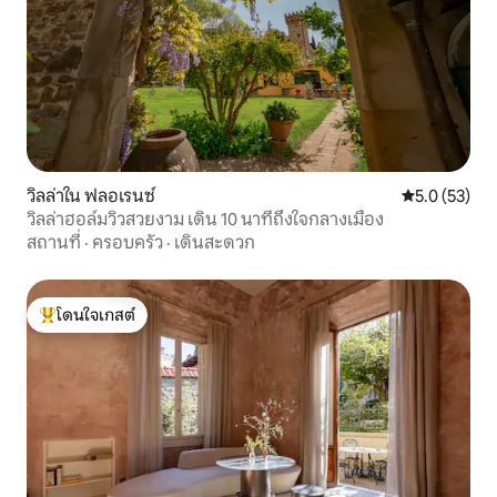
วิลล่าใน ฟลอเรนซ์
คะแนนเฉลี่ย 5
5.0 (53)
วิลล่าฮอล์มวิวสวยงาม เดิน 10 นาทีถึงใจกลางเมือง
สถานที่
·
ครอบครัว
·
เดินสะดวก
โดนใจเกสต์
โดนใจเกสต์ที่สุด