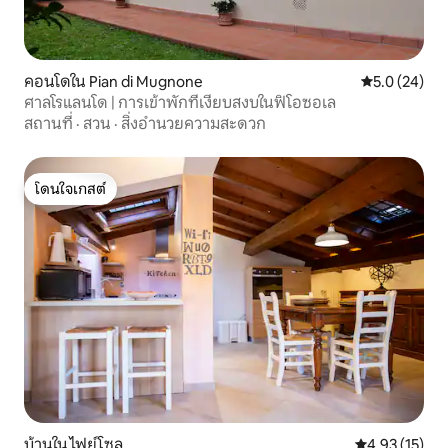
รถประจำทาง: อยู่ห่างจากอาคารเพียงไม่กี่
ก้าวมีรถประจำทางไปยังใจกลางเมืองและ
สถานี
คอนโดใน Pian di Mugnone
คะแนนเฉลี่ย 5
5.0 (24)
ศาลโรแลนโด | การเข้าพักที่เงียบสงบในฟิโอซอเล
สถานที่
·
สวน
·
สิ่งอำนวยความสะดวก
โดนใจเกสต์
โดนใจเกสต์
บ้านใน ไฟย์โซล
คะแนนเฉลี่ย 4.
4.93 (15)