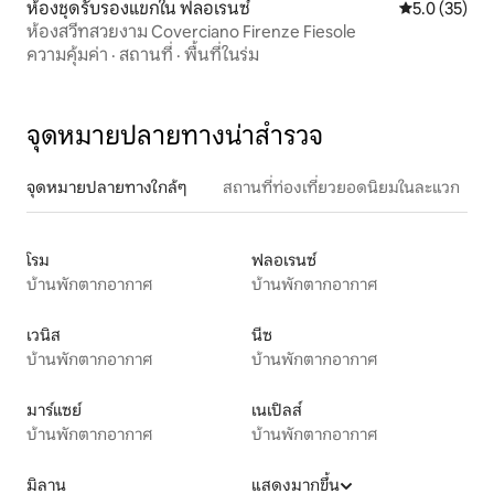
ห้องชุดรับรองแขกใน ฟลอเรนซ์
คะแนนเฉลี่ย 5
5.0 (35)
ห้องสวีทสวยงาม Coverciano Firenze Fiesole
ความคุ้มค่า
·
สถานที่
·
พื้นที่ในร่ม
จุดหมายปลายทางน่าสำรวจ
จุดหมายปลายทางใกล้ๆ
สถานที่ท่องเที่ยวยอดนิยมในละแวก
โรม
ฟลอเรนซ์
บ้านพักตากอากาศ
บ้านพักตากอากาศ
เวนิส
นีซ
บ้านพักตากอากาศ
บ้านพักตากอากาศ
มาร์แซย์
เนเปิลส์
บ้านพักตากอากาศ
บ้านพักตากอากาศ
มิลาน
แสดงมากขึ้น