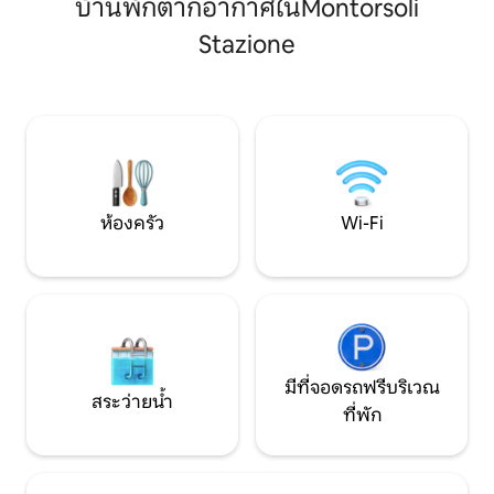
บ้านพักตากอากาศในMontorsoli
จดจำ และความงาม
อินเทอร์เน็ตเร็วและเชื่อถือได้เข้าถึงได้จาก
ที่พักแห่งนี้รายล้
ทุกมุม เราใส่ใจเป็นพิเศษในการลดเชื้อใน
Stazione
กับสถานที่ที่โดดเด่
พื้นที่สำคัญทั้งหมดโดยเฉพาะอย่างยิ่ง
สถานที่พักผ่อนในอ
ที่พักได้รับการลดเชื้อด้วยเครื่องผลิตโอโซน
กำลังมองหาความส
อพาร์ทเมนท์แห่งนี้ได้รับการตกแต่งใหม่
สงบ และประสบการ
ด้วยรสนิยมที่พิเศษมากผสมผสานสไตล์ที่
แท้จริง
แตกต่างกันในสถาปัตยกรรมและการ
ออกแบบ เป็นอพาร์ทเมนท์ 2 ชั้นที่ชั้น
สุดท้ายของอาคารกลางศตวรรษที่ 20 อยู่
นอกใจกลางเมืองประวัติศาสตร์: ที่ชั้นแรกมี
ห้องนอน (ห้องสวีทและห้องนอนที่สอง)
ห้องครัว
Wi-Fi
ห้องน้ำและห้องตู้เสื้อผ้า ห้องสวีทได้รับการ
แนะนำโดยพื้นที่นั่งเล่นที่หรูหราพร้อม
อุตสาหกรรมที่แยกต่างหากในแก้วและ
เหล็กแบ่งออกจากห้องนอนคู่พร้อมระเบียง
และเตาผิง ห้องนอนที่สองมีตู้เสื้อผ้าขนาด
ใหญ่พร้อมกระจกโซฟาชั้นดีและเตียงแฝด
ที่จะกำจัดตามความประสงค์ของผู้เข้าพัก
ผ่านบันไดหินอ่อนสีขาวที่สง่างามเรา
มีที่จอดรถฟรีบริเวณ
สระว่ายน้ำ
สามารถเข้าถึงห้องครัวบนดาดฟ้าใหม่ล่าสุด
ที่พัก
และระเบียงกว้างพร้อมทิวทัศน์บนเนินเขา
ล้อมรอบฟลอเรนซ์และจุดต่างๆของอาคาร
เก่าแก่ของศูนย์ประวัติศาสตร์ อพาร์ทเมนท์
นี้สงวนไว้สำหรับผู้เข้าพักของเราโดยสิ้นเชิง