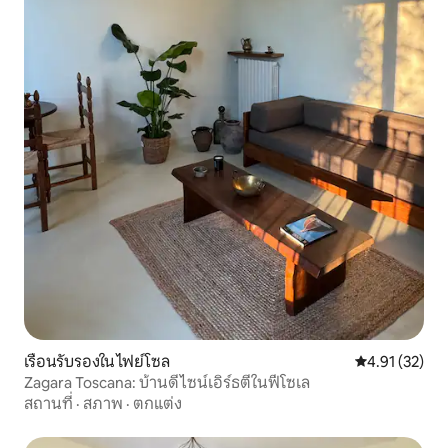
เรือนรับรองใน ไฟย์โซล
คะแนนเฉลี่ย 4.
4.91 (32)
Zagara Toscana: บ้านดีไซน์เอิร์ธตี้ในฟีโซเล
สถานที่
·
สภาพ
·
ตกแต่ง