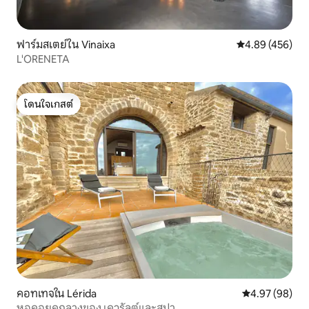
ฟาร์มสเตย์ใน Vinaixa
คะแนนเฉลี่ย 4.8
4.89 (456)
L'ORENETA
โดนใจเกสต์
โดนใจเกสต์
คอทเทจใน Lérida
คะแนนเฉลี่ย 4.
4.97 (98)
หอคอยุคกลางของ เควรัลต์และสปา