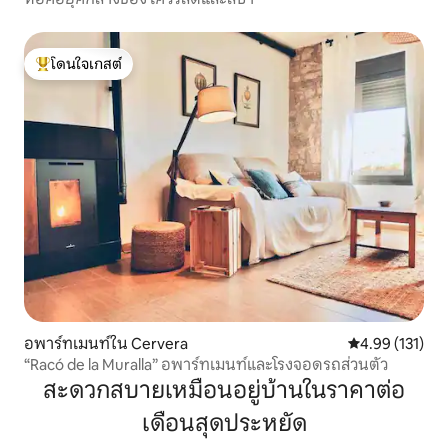
โดนใจเกสต์
โดนใจเกสต์ที่สุด
อพาร์ทเมนท์ใน Cervera
คะแนนเฉลี่ย 4.9
4.99 (131)
“Racó de la Muralla” อพาร์ทเมนท์และโรงจอดรถส่วนตัว
สะดวกสบายเหมือนอยู่บ้านในราคาต่อ
เดือนสุดประหยัด