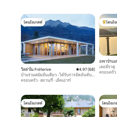
โดนใจเกสต์
โดนใจ
โดนใจเกสต์
โดนใจเกสต
อพาร์ทเม
เลอมีราดู
วิลล่าใน Fréterive
คะแนนเฉลี่ย 4.97 จาก 5, 
4.97 (68)
ครอบครัว
บ้านร่วมสมัยชั้นเดียว - ได้รับการจัดอันดับ
3***
ครอบครัว
·
สถานที่
·
เช็คเอาท์
โดนใจเกสต์
โดนใจเกส
โดนใจเกสต์
โดนใจเกส