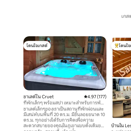
เกสต
โดนใจเกสต์
โดนใจ
โดนใจเกสต์
โดนใจเกสต
ชาเลต์ใน Cruet
คะแนนเฉลี่ย 4.97 จาก 5, 1
4.97 (177)
ที่พักเล็กๆ พร้อมสปา เหมาะสำหรับการพัก
ผ่อนของคู่รัก!
ชาเลต์เล็กๆของเราเป็นสถานที่พักผ่อนและ
มีเสน่ห์บนพื้นที่ 20 ตร.ม. มีชั้นลอยขนาด 10
ตร.ม. ทุกอย่างได้รับการคิดเพื่อความ
สะดวกสบายของคุณในภูเขาแบบดั้งเดิมของ
บ้านใน Le