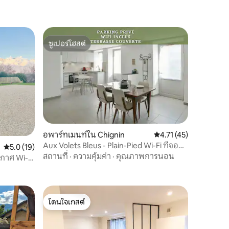
ซูเปอร์โฮสต์
ซูเปอร์โฮสต์
อพาร์ทเมนท์ใน Chignin
คะแนนเฉลี่ย 4.71 จาก 5,
4.71 (45)
Aux Volets Bleus - Plain-Pied Wi-Fi ที่จอด
คะแนนเฉลี่ย 5.0 จาก 5, 19 รีวิว
5.0 (19)
รถ C.L.G
สถานที่
·
ความคุ้มค่า
·
คุณภาพการนอน
ากาศ Wi-Fi
โดนใจเกสต์
โดนใจเกสต์