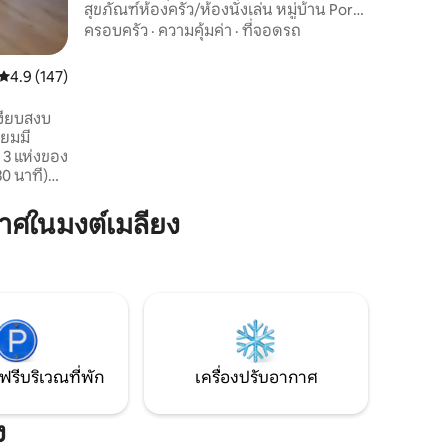
สุขภัณฑ์ห้องครัว/ห้องนั่งเล่น หมู่บ้าน Porte
de Savoie ล้อมรอบด้วยไร่องุ่นระหว่าง Parc
ครอบครัว
·
ความคุ้มค่า
·
ที่จอดรถ
Naturel des Bauges และ La Chartreuse
Natural Park เพียงพอที่จะเดินป่าด้วย
คะแนนเฉลี่ย 4.9 จาก 5, 147 รีวิว
4.9 (147)
จักรยานหรือขี่จักรยานเพื่อเยี่ยมชมห้อง
ใต้ดินของ Savoie! ในฤดูหนาวรีสอร์ทสกีใกล้
งียบสงบ
เคียง: 7 Laux, Feclaz หรือ Orelle (45 'โดย
่ยมมี
ทางหลวง)
3 แห่งของ
0 นาที)
สำหรับการ
้นพบ
ศในมงต์เมลียง
ี่นำเสนอ
นาทีจากโท
ทแห่งแรก
ติ
กีฬาและ
ฟรีบริเวณที่พัก
เครื่องปรับอากาศ
ง