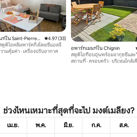
ท์ใน Saint-Pierre-
คะแนนเฉลี่ย 4.97 จาก 5, 33 รีวิว
4.97 (33)
ตูดิโอคลิมพาร์คกิ้งโดยซีแอลจี
57 รีวิว
อพาร์ทเมนท์ใน Chignin
วามคุ้มค่า
·
เครื่องปรับอากาศ
สตูดิโอที่อบอุ่นพร้อมจากุซซี่และ
รนิเยร์
สถานที่
·
ครอบครัว
·
บริเวณใกล้เค
ช่วงไหนเหมาะที่สุดที่จะไป มงต์เมลียง?
เม.ย.
พ.ค.
มิ.ย.
ก.ค.
ส.ค.