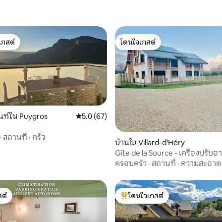
เกสต์
โดนใจเกสต์
์ที่สุด
โดนใจเกสต์
นท์ใน Puygros
คะแนนเฉลี่ย 5.0 จาก 5, 67 รีวิว
5.0 (67)
68 รีวิว
·
สถานที่
·
ครัว
บ้านใน Villard-d'Héry
Gîte de la Source - เครื่องปรับอ
สวนปิด
ครอบครัว
·
สถานที่
·
ความสะอาด
ต์
โดนใจเกสต์
ต์
โดนใจเกสต์ที่สุด