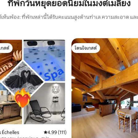
ที่พักวันหยุดยอดนิยมในมงต์เมลียง
์เห็นพ้อง: ที่พักเหล่านี้ได้รับคะแนนสูงด้านทำเล ความสะอาด และ
เกสต์
โดนใจเกสต์
์ที่สุด
โดนใจเกสต์
77 รีวิว
s Échelles
คะแนนเฉลี่ย 4.99 จาก 5, 111 รีวิว
4.99 (111)