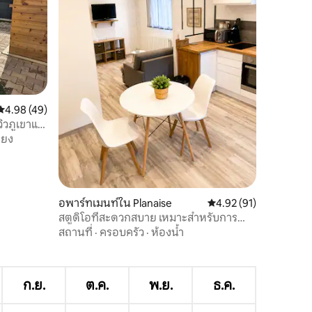
คะแนนเฉลี่ย 4.98 จาก 5, 49 รีวิว
4.98 (49)
วิวภูเขาแก
ียง
อพาร์ทเมนท์ใน Planaise
คะแนนเฉลี่ย 4.92 จาก 5,
4.92 (91)
สตูดิโอที่สะดวกสบาย เหมาะสำหรับการ
สำรวจซาวัว
สถานที่
·
ครอบครัว
·
ห้องน้ำ
ก.ย.
ต.ค.
พ.ย.
ธ.ค.