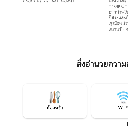
การตกแต่งรังไหม เพื่อการพักผ่อนและ
ครอบครัว
·
สถานที่
·
ห้องน้ำ
ระหว่างเ
ความเป็นอยู่ที่ดีที่สุดของคุณคุณสามารถ
การ❤️ พัก
เพลิดเพลินไปกับสปาของเราด้วยเครื่องบิน
ซาวน่าพรีเ
เจ็ท 60 ลำที่ติดตั้งหันหน้าไปทางพาโนรามา
อิสระและเป็นอิสระ บ้
ที่ยอดเยี่ยม ชาเลต์แห่งนี้เข้าถึงได้ง่ายด้วยที่
ระเบียงส่วนตัว
จอดรถสร้างขึ้นในบรรยากาศสีเขียวพร้อม
น้ำร้อนของแท้ ♨️ ซาวน่าขนานแ
สถานที่
·
ค
วิวภูเขาที่น่าทึ่ง Cruet (alt 350 m) is a
ที่แท้จริ
village in the Combe de Savoie.
ทาง 🛏️ เตียงขนาด 160x200 พร้อมที่นอน
สปริงและเ
หัวหรือเท้าก็ได้ 📺 ทีวีพร้
สว่างใส ใก
ปลอดภัย ห้องครัวที่🍲มีอุปกรณ์ เครื่อง☕
สิ่งอำนวยควา
ชงกาแฟ
ห้องครัว
Wi-F