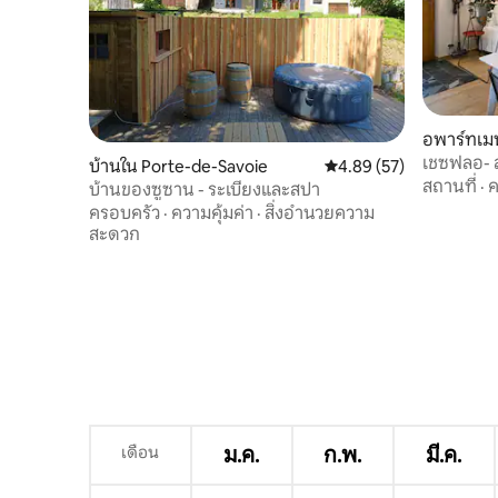
อพาร์ทเมน
d'Albigny
เชซฟลอ- ส
บ้านใน Porte-de-Savoie
คะแนนเฉลี่ย 4.89 จาก 5, 
4.89 (57)
สถานที่
·
ค
บ้านของซูซาน - ระเบียงและสปา
ครอบครัว
·
ความคุ้มค่า
·
สิ่งอำนวยความ
สะดวก
เดือน
ม.ค.
ก.พ.
มี.ค.