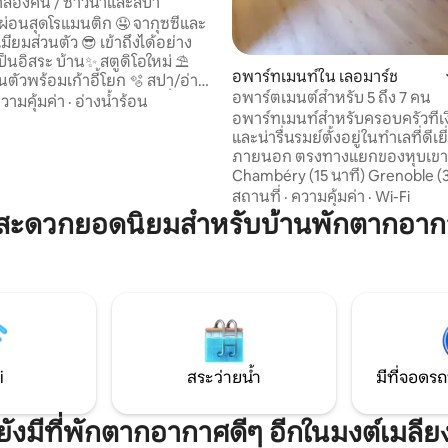
ราสองคน / ซาวน่าและสปา
ผ่อนสุดโรแมนติก 🤤 จากุซซี่และ
มียมส่วนตัว 😎 เข้าถึงได้อย่าง
าน✨ สตูดิโอใหม่ ⛱️
อพาร์ทเมนท์ใน เลอมาร์ช
พร้อมเก้าอี้โยก 🫧 สปา/อ่าง
อพาร์ตเมนต์สำหรับ 5 ถึง 7 คน
ท้: กลิ่นไม้
วามคุ้มค่า
·
อ่างน้ำร้อน
อพาร์ทเมนท์สำหรับครอบครัวที่เ
งและมีขนาดใหญ่จะทำให้คุณเดิน
และน่ารื่นรมย์ตั้งอยู่ในทำเลที่ดีเยี
ภายนอก ตรงทางแยกของหุบเขา 
มมโมรี่โฟม👌 หมอน 4 ใบ: ใช้รอง
Chambéry (15 นาที) Grenoble (3
อมเน็ตฟลิกซ์ ✨
และ Albertville (30 นาที) เหมาะ
ล้ชิด เก็บเสียงได้ ปกป้อง
สถานที่
·
ความคุ้มค่า
·
Wi-Fi
พักผ่อนบนเส้นทางวันหยุด มาค
มสะดวกยอดนิยมสำหรับบ้านพักตากอากา
ปราสาทไวน์และกิจกรรมมากมายท
โดยภูมิภาคที่สวยงามของเรา 20 
บอกกันวิ่งและ 45 นาทีจากรีสอร์
ปล่อยให้ตัวเองหลงเสน่ห์ด้วยสมบั
มากมายของภูเขาของเรา (อาหาร
ภาพ)
i
สระว่ายน้ำ
มีที่จอดรถ
ยังมีที่พักตากอากาศดีๆ อีกในมงต์เมลีย