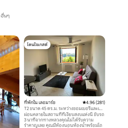
อื่นๆ
อพาร์ทเม
โดนใจเกสต์
โดนใจ
เป็นอิสระ
โดนใจเกสต์
โดนใจเกส
อพาร์ทเม
รถหน้าที่พัก ที่พักหันหน้าไปทาง
จะมีระเบีย
ภูเขา คุ
สะดวกสบา
สถานที่
·
นั่งเล่นพ
และห้องน้ำ
อยู่ห่างจ
แรก 45 น
ที่พักใน เลอมาร์ช
คะแนนเฉลี่ย 4.96 จาก 5, 
4.96 (281)
Albertville เพี
ไป 5 นาที
T2 ขนาด 45 ตร.ม. ระหว่างชอมเบอรีและเก
รอนโบล
ผ่อนคลายในสถานที่ที่เงียบสงบแห่งนี้ ขับรถ
3 นาทีจากทางหลวงคุณไม่ได้รับความ
รำคาญเลย คุณมีห้องนอนห้องน้ำพร้อมโถ