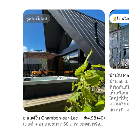
ซูเปอร์โฮสต์
โดนใจ
ซูเปอร์โฮสต์
โดนใจเกสต
บ้านใน M
บ้าน 50 เบ
และความ
ที่พักอัน
เห็นเทือก
ใหญ่ ที่นี่
ความเงียบ แ
ยอดเยี่ยมห
สถานที่
·
ค
เขาอัลไพน
ชาเลต์ใน Chambon-sur-Lac
คะแนนเฉลี่ย 4.98 จาก 5, 
4.98 (40)
เก่าจากยุ
เดลต้าคอทเทจขนาด 60 ตารางเมตรพร้อม
ยิ่ง ได้รับ