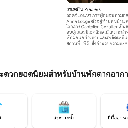
หมดไว้: แสงสว่าง พื้นที่กว้างขวาง
จะอยู่ตรงไหนในบ้าน วิวก็สวยงาม
ชาเลต์ใน Pradiers
่างโค้ง ระเบียงพาโนรามา และ
ลอดจ์แอนนา การพักผ่อนท่ามก
ี่ล้อมรอบทิวทัศน์ ก้อนเมฆ และ
ธรรมชาติและอ่างน้ำแบบนอร์ดิก
Anna Lodge ตั้งอยู่ท้ายหมู่บ้าน 
สลับไปมา ที่นี่ เราอยู่ร่วมกับ
ใจกลาง Cantalian Cezallier เป็นชา
ย่างลงตัว
อบอุ่นและมีเอกลักษณ์ เหมาะสำ
พักผ่อนอย่างสงบและเพลิดเพลิน
ธรรมชาติ การเดินป่า การปั่นจักรย
สถานที่
·
ทีวี
·
สิ่งอำนวยความสะ
เปิดโล่งกว้างขวาง และท้องฟ้าที่เ
ดวงดาวรอคุณอยู่ในบรรยากาศที่
ความบริสุทธิ์ นอกจากนี้ ฉันยังให้
ที่พัก Jeanne และ Louise ในสถาน
เดียวกัน หากต้องการทราบข้อมูล
สะดวกยอดนิยมสำหรับบ้านพักตากอากา
ที่โปรไฟล์เจ้าของที่พัก Airbnb ของ
อนุญาตให้นำสัตว์เลี้ยงเข้าในที่พั
i
สระว่ายน้ำ
มีที่จอดรถ