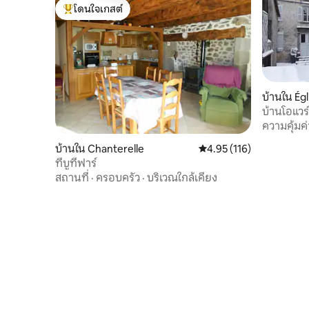
โดนใจเกสต์
โดนใจเกสต์ที่สุด
บ้านใน Ég
ues
บ้านโอแวร์
ความคุ้มค่
บ้านใน Chanterelle
คะแนนเฉลี่ย 4.95 จาก 5, 1
4.95 (116)
ที่บูทีฟาร์
สถานที่
·
ครอบครัว
·
บริเวณใกล้เคียง