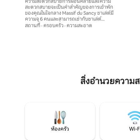
ระเบียงและสปาส่วนตัว
ความสะดวกสบายการผ่อนคลายและความ
จำเป็นทั้ง
สะดวกสบายจะเป็นคำสำคัญของการเข้าพัก
ไม่ว่าคุณ
ของคุณในใจกลาง Massif du Sancy ชาเล่ต์มี
มาก หน้าต
ความจุ 6 คนและสามารถเช่ากับชาเล่ต์
หน้าต่างท
เดลต้าข้างบ้านเพื่อรองรับได้ 12 คน * การ
สถานที่
·
ครอบครัว
·
ความสะอาด
แสงสว่างที่
เข้าถึงเดลต้าผ่านระเบียงกลางแจ้งขนาด 35
ธรรมชาติอ
ตารางเมตรคุณจะเพลิดเพลินกับ
เฟอร์นิเจอร์ในสวนและสปาส่วนตัว เมื่อเข้าไป
แล้วคุณจะพบห้องนั่งเล่นขนาดใหญ่ที่มี
โซฟาสองตัวรวมถึงโซฟาเปิดประทุนและเตา
อัดเม็ดเหมาะสำหรับวันที่อากาศหนาวเย็น
ห้องครัวที่มีอุปกรณ์ครบครันและเปิดไปยัง
ห้องรับประทานอาหารจะเป็นข้อดีสำหรับ
การใช้เวลาที่เป็นมิตรกับเพื่อนหรือครอบครัว
สิ่งอำนวยความ
ทางเดินให้บริการห้องน้ำตู้กับข้าว 1 ห้องสุขา
แยกต่างหาก 1 ห้องนอนพร้อมเตียงคู่และ
ห้องแต่งตัว * ชั้นบนคุณจะพบห้องมาสเตอร์
สวีทพร้อมเตียงคู่และอ่างอาบน้ำเพื่อ
เพลิดเพลินกับการพักผ่อน ติดกับห้องนอน
ตาข่ายชั้นลอยจะเป็นสถานที่ที่เหมาะกับช่วง
เวลาแห่งการเล่นและพักผ่อน เปลญวนขนาด
ใหญ่ที่ผิดปกตินี้จะใช้เป็นสะพานไปยังเตียง
ห้องครัว
Wi-F
เดี่ยวสองเตียงที่มีวิวที่สวยงามของส่วนที่
เหลือของคอทเทจ สำหรับวัยรุ่นที่ชอบการ