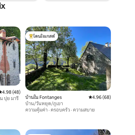
ix
โดนใจเกสต์
โดนใจเกสต์ที่สุด
คะแนนเฉลี่ย 4.98 จาก 5, 48 รีวิว
4.98 (48)
บ้านใน Fontanges
คะแนนเฉลี่ย 4.96 จาก 5,
4.96 (68)
น ปุย มารี
บ้าน/วันหยุด/ภูเขา
ความคุ้มค่า
·
ครอบครัว
·
ความสบาย