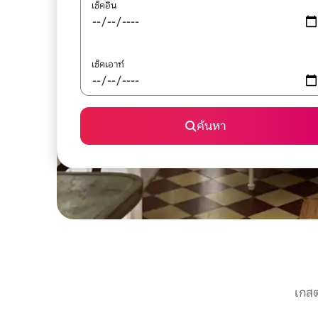
เช็คอิน
เช็คเอาท์
ค้นหา
เกสต