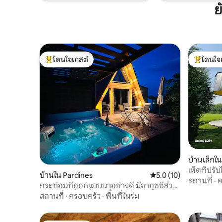
ผจญภัยมากที่สุดบันไดจะพาคุณไปยังมุมที่
ย
ซ่อนอยู่ที่จุดสูงสุดของชาเลต์ * ชาเล่ต์แห่งนี้
ตั้งอยู่ห่างจากทะเลสาบ Chambon 500
เมตรและได้รับประโยชน์จากแปลงกึ่งล้อม
รอบ 2000 ตารางเมตรรวมถึงพื้นที่
ธรรมชาติ 1,000 ตารางเมตรที่มีแหล่งข้าม
โดนใจเกสต์
โดนใจ
ที่ดิน
โดนใจเกสต์ที่สุด
โดนใจเกสต
บ้านเล็กใ
เห็ดที่ปรับ
บ้านใน Pardines
คะแนนเฉลี่ย 5.0 จาก 5,
5.0 (10)
สถานที่
·
ค
กระท่อมที่ออกแบบมาอย่างดี มีจากุซซี่ส่วน
ตัว และวิวที่น่าตื่นตาตื่นใจ
สถานที่
·
ครอบครัว
·
พื้นที่ในร่ม