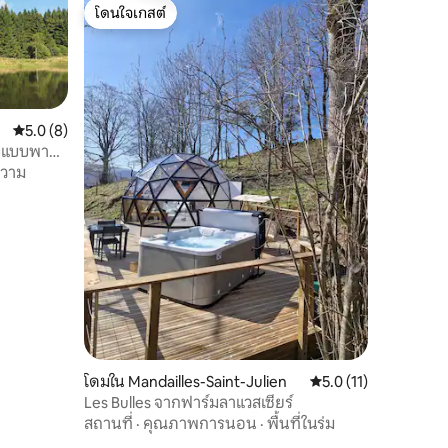
โดนใจเกสต์
โดนใจเกสต์
คะแนนเฉลี่ย 5.0 จาก 5, 8 รีวิว
5.0 (8)
สาบแบบพา
ความ
โดมใน Mandailles-Saint-Julien
คะแนนเฉลี่ย 5.0 จาก 5,
5.0 (11)
Les Bulles จากฟาร์มลาแวสเซียร์
สถานที่
·
คุณภาพการนอน
·
พื้นที่ในร่ม