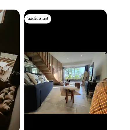
บ้านใน C
โดนใจเกสต์
โดนใจ
Auvergne
โดนใจเกสต์
โดนใจเกส
ตั้งอยู่
และอยู่ติ
ของเราที่รู้จ
คานไม้ห้
แบบดั้งเด
ครอบครัว
สองห้องนอ
เพลิดเพล
ฤดูหนาวห
พร้อมไวน์
ร้อน ไม่ว
เพลิดเพ
เสน่ห์ขอ