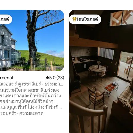
เกสต์
โดนใจเกสต์
์ที่สุด
โดนใจเกสต์ที่สุด
arcenat
คะแนนเฉลี่ย 5.0 จาก 5, 23 รีวิว
5.0 (23)
ลเวอแดร์ ดู เซซาลีเยร์ - ธรรมชาติ
สงบ
เป็นสวรรค์ใจกลางเซซาลีเยร์ มอง
เขาแคนตาลและทิวทัศน์อันกว้าง
ทุกอย่างชวนให้คุณใช้ชีวิตช้าๆ:
สง และพื้นที่โล่งกว้าง ที่พักที่
ลังนี้ตั้งอยู่บนทุ่งหญ้าบนเทือก
รอบครัว
·
ความสะอาด
์ที่ความสูง 1,200 เมตร เป็นอาคาร
40 รีวิว
ค 1950 และสะดวกสบายเป็นอย่าง
การบูรณะอย่างพิถีพิถัน อนุรักษ์สิ่ง