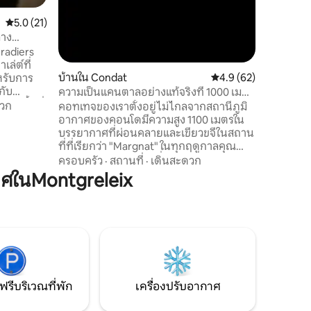
คะแนนเฉลี่ย 5.0 จาก 5, 21 รีวิว
5.0 (21)
ลาง
-ก็องตาล
Pradiers
เล่ต์ที่
บ้านใน Condat
คะแนนเฉลี่ย 4.9 จาก 5,
4.9 (62)
หรับการ
กับ
ความเป็นแคนตาลอย่างแท้จริงที่ 1000 เมตร
าน พื้นที่
คอนดาต/8 คน
ดวก
คอทเทจของเราตั้งอยู่ไม่ไกลจากสถานีภูมิ
ต็มไปด้วย
อากาศของคอนโดมีความสูง 1100 เมตรใน
ยังคง
บรรยากาศที่ผ่อนคลายและเขียวขจีในสถาน
บริการ
ที่ที่เรียกว่า "Margnat" ในทุกฤดูกาลคุณ
ที่
สามารถชาร์จแบตเตอรี่ของคุณในบ้านไร่
ครอบครัว
·
สถานที่
·
เดินสะดวก
 โปรดคลิก
Cantalan ที่ได้รับการปรับปรุงใหม่ทั้งหมด
ศในMontgreleix
ฉัน ไม่
และมีอุปกรณ์ครบครัน นอกจากนี้คุณยัง
ก
สามารถเข้าถึงสถานที่ที่มีชื่อเสียงซึ่งเป็น
ส่วนสำคัญของเอกลักษณ์ของภูมิภาคที่ได้
รับการอนุรักษ์ไว้อย่างสวยงามแห่งนี้ >> St
Nectaire, Le Mont-Dore, Super-Besse,
Salers, Le Puy Mary ฯลฯ
ฟรีบริเวณที่พัก
เครื่องปรับอากาศ