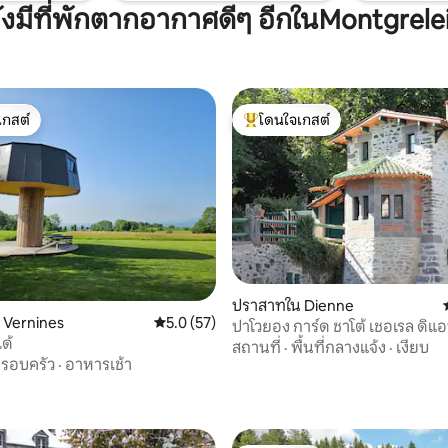
ังมีที่พักตากอากาศดีๆ อีกในMontgrele
เกสต์
โดนใจเกสต์
์ที่สุด
โดนใจเกสต์ที่สุด
ปราสาทใน Dienne
น Vernines
คะแนนเฉลี่ย 5.0 จาก 5, 57 รีวิว
5.0 (57)
ปาโวยอง การ์ด ชาโต้ เชอเรล ดิแอ
ได้
สถานที่
·
พื้นที่กลางแจ้ง
·
เงียบ
 10 รีวิว
รอบครัว
·
อาหารเช้า