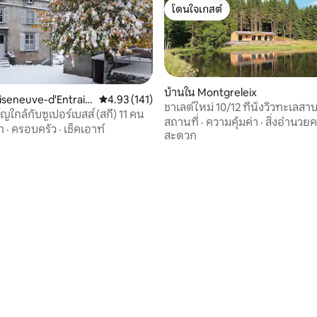
โดนใจเกสต์
โดนใจเกสต์
บ้านใน Montgreleix
liseneuve-d'Entraig
คะแนนเฉลี่ย 4.93 จาก 5, 141 รีวิว
4.93 (141)
ชาเลต์ใหม่ 10/12 ที่นั่งวิวทะเล
ญใกล้กับซูเปอร์เบสส์ (สกี) 11 คน
โนรามา
สถานที่
·
ความคุ้มค่า
·
สิ่งอำนวย
า
·
ครอบครัว
·
เช็คเอาท์
สะดวก
16 รีวิว