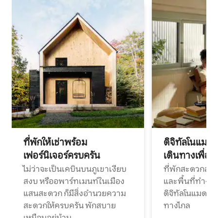
ที่พักให้เช่าพร้อม
ดิจิทัลโนแมด
เฟอร์นิเจอร์ครบครัน
เดินทางเพื่อ
ไม่ว่าจะเป็นเคบินบนภูเขาเงียบ
ที่พักสะดวกสบา
สงบ หรืออพาร์ทเมนท์ในเมือง
และพื้นที่ทำงา
แสนสะดวก ก็มีสิ่งอำนวยความ
ดิจิทัลโนแมดแ
สะดวกให้ครบครัน พักสบาย
ทางไกล
เหมือนอยู่บ้าน