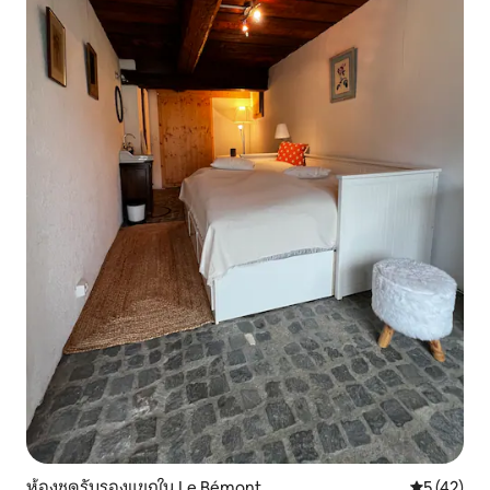
ห้องชุดรับรองแขกใน Le Bémont
คะแนนเฉลี่ย
5 (42)