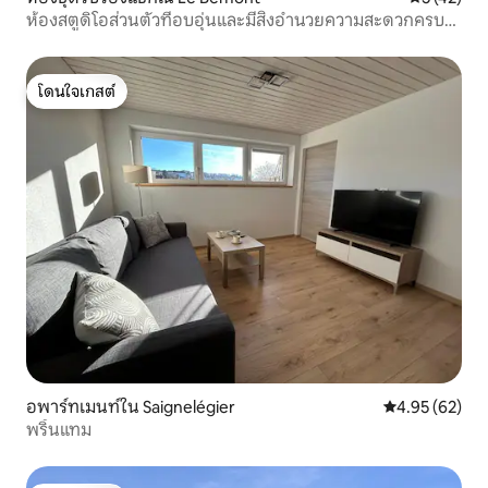
ห้องสตูดิโอส่วนตัวที่อบอุ่นและมีสิ่งอำนวยความสะดวกครบ
ครัน
โดนใจเกสต์
โดนใจเกสต์
อพาร์ทเมนท์ใน Saignelégier
คะแนนเฉลี่ย 4.
4.95 (62)
พริ้นแทม