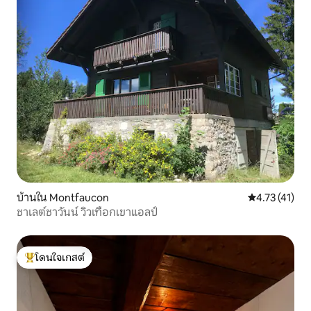
บ้านใน Montfaucon
คะแนนเฉลี่ย 4.
4.73 (41)
ชาเลต์ชาวันน์ วิวเทือกเขาแอลป์
โดนใจเกสต์
โดนใจเกสต์ที่สุด