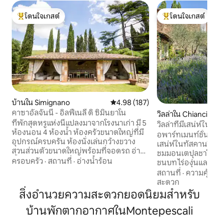
โดนใจเกสต์
โดนใจเกสต์
โดนใจเกสต์ที่สุด
โดนใจเกสต์ที่สุด
บ้านใน Simignano
คะแนนเฉลี่ย 4.98 จาก 5, 187 รีวิว
4.98 (187)
คาซาอัลจันนี - อิลฟีเนลี ดิ ซิมินยาโน
วิลล่าใน Chiancia
ที่พักสุดหรูแห่งนี้แปลงมาจากโรงนาเก่า มี 5
วิลล่าที่มีเสน่ห์ใน
ห้องนอน 4 ห้องน้ำ ห้องครัวขนาดใหญ่ที่มี
ครอบครัวและเพื่อ
อพาร์ทเมนท์ชั้นบ
อุปกรณ์ครบครัน ห้องนั่งเล่นกว้างขวาง
เสน่ห์ในทัสคานวิลล่า
สวนส่วนตัวขนาดใหญ่พร้อมที่จอดรถ อ่าง
ชมมอนเตปุลชาโน ป
น้ำร้อน ลานบ้านพร้อมโซฟา เตาบาร์บีคิว
ครอบครัว
·
สถานที่
·
อ่างน้ำร้อน
ชนบท ไร่องุ่นและน้ำพ
กองไฟ และห้องครัวกลางแจ้ง เหมาะสำหรับ
จักรยานไฟฟ้า เดินเ
สถานที่
·
ความคุ้มค่
ผู้ที่กำลังมองหาประสบการณ์ที่ไม่เหมือน
ทกว้างขวางสองห้อ
สะดวก
ใคร โดยผสมผสานเสน่ห์แบบชนบทเข้ากับ
และห้องน้ำในตัว ห้อ
สิ่งอำนวยความสะดวกยอดนิยมสำหรับ
ความสะดวกสบายที่ทันสมัย เหมาะสำหรับ
โซฟาที่สบาย และห้อ
ครอบครัวหรือกลุ่มเพื่อน เราสัญญาว่าคุณ
บ้านพักตากอากาศในMontepescali
เอง เราสามารถจัดก
จะได้เพลิดเพลินกับยามค่ำคืนอันแสนวิเศษ
และการชิมไวน์ ค