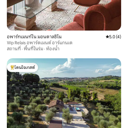
อพาร์ทเมนท์ใน มอนตาลชิโน
คะแนนเฉลี่ย 
5.0 (4)
Wp Relais อพาร์ตเมนต์ อาร์แกนเต
สถานที่
·
พื้นที่ในร่ม
·
ห้องน้ำ
โดนใจเกสต์
โดนใจเกสต์ที่สุด