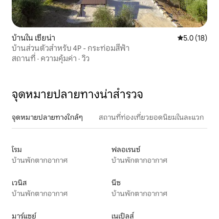
บ้านใน เซียน่า
คะแนนเฉลี่ย 5
5.0 (18)
บ้านส่วนตัวสำหรับ 4P - กระท่อมสีฟ้า
สถานที่
·
ความคุ้มค่า
·
วิว
จุดหมายปลายทางน่าสำรวจ
จุดหมายปลายทางใกล้ๆ
สถานที่ท่องเที่ยวยอดนิยมในละแวก
โรม
ฟลอเรนซ์
บ้านพักตากอากาศ
บ้านพักตากอากาศ
เวนิส
นีซ
บ้านพักตากอากาศ
บ้านพักตากอากาศ
มาร์แซย์
เนเปิลส์