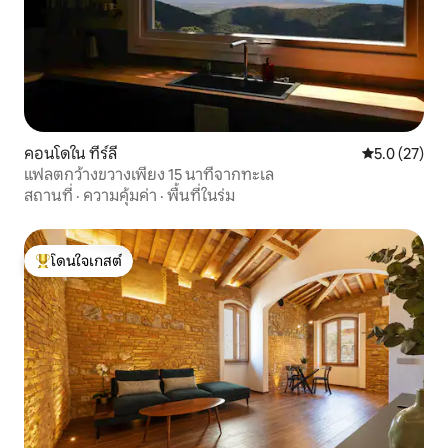
คอนโดใน ทีร์ลี
คะแนนเฉลี่ย 5
5.0 (27)
แฟลตกว้างขวางเพียง 15 นาทีจากทะเล
สถานที่
·
ความคุ้มค่า
·
พื้นที่ในร่ม
โดนใจเกสต์
โดนใจเกสต์ที่สุด