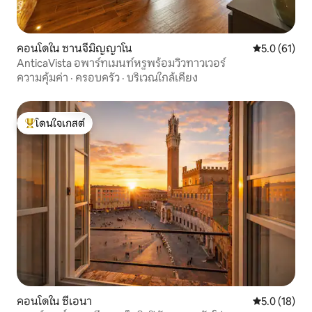
คอนโดใน ซานจีมิญญาโน
คะแนนเฉลี่ย 5
5.0 (61)
AnticaVista อพาร์ทเมนท์หรูพร้อมวิวทาวเวอร์
ความคุ้มค่า
·
ครอบครัว
·
บริเวณใกล้เคียง
โดนใจเกสต์
โดนใจเกสต์ที่สุด
คอนโดใน ซีเอนา
คะแนนเฉลี่ย 5
5.0 (18)