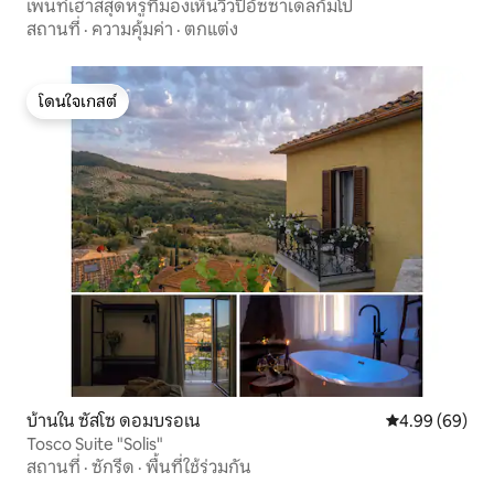
เพนท์เฮาส์สุดหรูที่มองเห็นวิวปิอัซซาเดลกัมโป
สถานที่
·
ความคุ้มค่า
·
ตกแต่ง
โดนใจเกสต์
โดนใจเกสต์
บ้านใน ซัสโซ ดอมบรอเน
คะแนนเฉลี่ย 4.9
4.99 (69)
Tosco Suite "Solis"
สถานที่
·
ซักรีด
·
พื้นที่ใช้ร่วมกัน