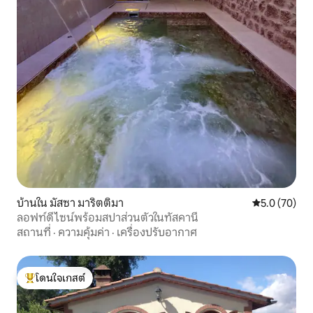
บ้านใน มัสซา มาริตติมา
คะแนนเฉลี่ย 5
5.0 (70)
ลอฟท์ดีไซน์พร้อมสปาส่วนตัวในทัสคานี
สถานที่
·
ความคุ้มค่า
·
เครื่องปรับอากาศ
โดนใจเกสต์
โดนใจเกสต์ที่สุด