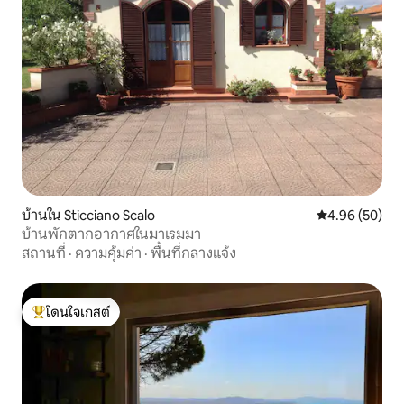
บ้านใน Sticciano Scalo
คะแนนเฉลี่ย 4.
4.96 (50)
บ้านพักตากอากาศในมาเรมมา
สถานที่
·
ความคุ้มค่า
·
พื้นที่กลางแจ้ง
โดนใจเกสต์
โดนใจเกสต์ที่สุด