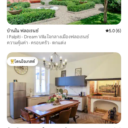
บ้านใน ฟลอเรนซ์
คะแนนเฉลี่ย 
5.0 (6)
I Palpiti - Dream Villa ใจกลางเมืองฟลอเรนซ์
ความคุ้มค่า
·
ครอบครัว
·
ตกแต่ง
โดนใจเกสต์
โดนใจเกสต์ที่สุด