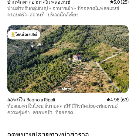
บ้านพักตากอากาศใน ฟลอเรนซ์
คะแนนเฉลี่ย 5
5.0 (25)
บ้านสำหรับกลุ่มใหญ่ + อาหารเช้า + ที่จอดรถในฟลอเรนซ์
ครอบครัว
·
สถานที่
·
บริเวณใกล้เคียง
โดนใจเกสต์
โดนใจเกสต์ที่สุด
ลอฟท์ใน Bagno a Ripoli
คะแนนเฉลี่ย 4.
4.98 (63)
ห้องลอฟท์ในโรงนาในทอสคานีที่มีทิวทัศน์ของฟลอเรนซ์
ความคุ้มค่า
·
ครอบครัว
·
ที่จอดรถ
จุดหมายปลายทางน่าสำรวจ