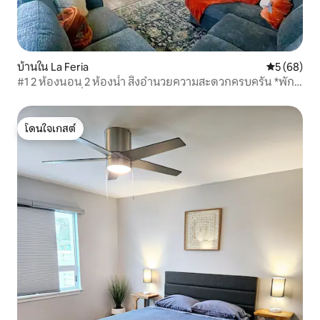
บ้านใน La Feria
คะแนนเฉลี่ย
5 (68)
#1 2 ห้องนอน 2 ห้องน้ำ สิ่งอำนวยความสะดวกครบครัน *พัก
ได้ 6 ท่าน *เครื่องซักผ้าและอบผ้า* บาร์บีคิว
โดนใจเกสต์
โดนใจเกสต์