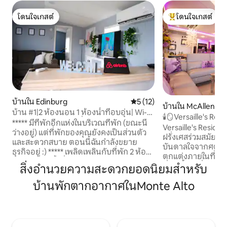
โดนใจเกสต์
โดนใจเกสต์
โดนใจเกสต์
โดนใจเกสต์ที่สุด
บ้านใน Edinburg
คะแนนเฉลี่ย 5 จาก 5, 12 รีวิว
5 (12)
บ้านใน McAllen
บ้าน #1|2 ห้องนอน 1 ห้องน้ำที่อบอุ่น| Wi-Fi
🕯🪞Versaille's Re
เร็ว| เตาย่าง| ทีวี 3 เครื่อง
***** มีที่พักอีกแห่งในบริเวณที่พัก (ขณะนี้
Versaille's Reside
ว่างอยู่) แต่ที่พักของคุณยังคงเป็นส่วนตัว
ฝรั่งเศสร่วมสมัย 2 ช
และสะดวกสบาย ตอนนี้ฉันกำลังขยาย
บันดาลใจจากศตวรร
ธุรกิจอยู่ :) ***** เพลิดเพลินกับที่พัก 2 ห้อง
ตกแต่งภายในที่เพิ่ง
นอน/1 ห้องน้ำที่เงียบสงบและได้รับการ
ที่พักนี้เป็นที่พักที
สิ่งอำนวยความสะดวกยอดนิยมสำหรับ
ปรับปรุงใหม่ บนที่ดินส่วนตัวขนาด 1 เอเคอร์
อยู่ในพื้นที่ระดับส
ในเอดินบะระ รัฐเท็กซัส ✔ Wi-Fi เร็ว + สมา
บ้านพักตากอากาศในMonte Alto
เหมาะสำหรับคู่รักก
ร์ททีวีในทุกห้อง ✔ ห้องครัวพร้อมอุปกรณ์
ครบรอบนักเดินทางเ
ครบครัน (น้ำดื่มและน้ำอัดลมฟรี) ✔ สวน
ครอบครัว (★★★★★) • สิ่งอำ
ขนาดใหญ่สำหรับบาร์บีคิว เล่นเกม และพัก
สะดวกที่มีให้: Wi-Fi, ทีวี, เคเบิลทีวี, กาแฟ,
ผ่อนหย่อนใจ ✔ ใกล้ร้านอาหาร ร้านขาย
ชา, แชมพู, ครีมนวดผ