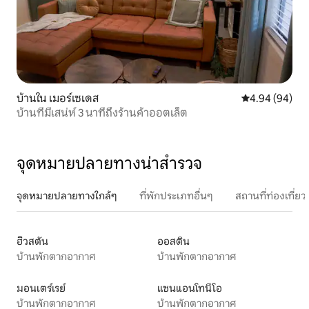
บ้านใน เมอร์เซเดส
คะแนนเฉลี่ย 4.9
4.94 (94)
บ้านที่มีเสน่ห์ 3 นาทีถึงร้านค้าออตเล็ต
จุดหมายปลายทางน่าสำรวจ
จุดหมายปลายทางใกล้ๆ
ที่พักประเภทอื่นๆ
สถานที่ท่องเที่
ฮิวสตัน
ออสติน
บ้านพักตากอากาศ
บ้านพักตากอากาศ
มอนเตร์เรย์
แซนแอนโทนีโอ
บ้านพักตากอากาศ
บ้านพักตากอากาศ