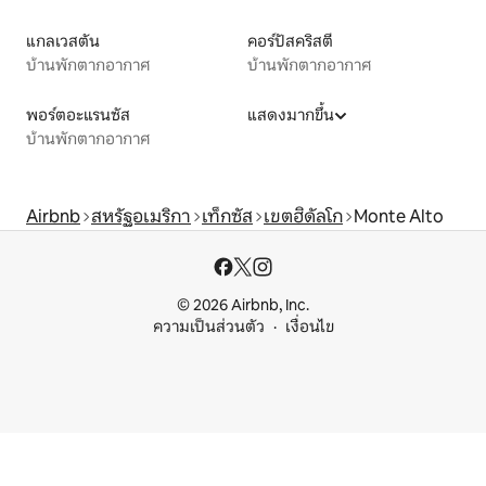
แกลเวสตัน
คอร์ปัสคริสตี
บ้านพักตากอากาศ
บ้านพักตากอากาศ
พอร์ตอะแรนซัส
แสดงมากขึ้น
บ้านพักตากอากาศ
Airbnb
สหรัฐอเมริกา
เท็กซัส
เขตฮิดัลโก
Monte Alto
© 2026 Airbnb, Inc.
ความเป็นส่วนตัว
เงื่อนไข