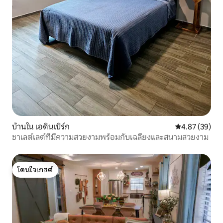
บ้านใน เอดินเบิร์ก
คะแนนเฉลี่ย 4.
4.87 (39)
ชาเลต์เลต์ที่มีความสวยงามพร้อมกับเฉลียงและสนามสวยงาม
โดนใจเกสต์
โดนใจเกสต์