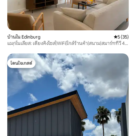
บ้านใน Edinburg
คะแนนเฉลี่ย
5 (35)
แมกโนเลียส: เตียงคิงไซส์|WiFi|ใกล้ร้านค้า|สนาม|สมาร์ททีวี 4
เครื่อง
โดนใจเกสต์
โดนใจเกสต์