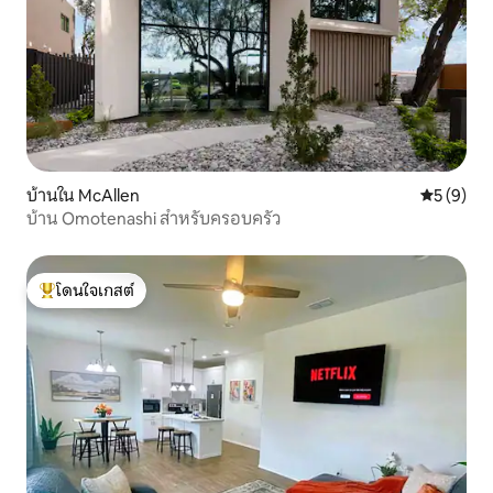
บ้านใน McAllen
คะแนนเฉลี่
5 (9)
บ้าน Omotenashi สำหรับครอบครัว
โดนใจเกสต์
โดนใจเกสต์ที่สุด