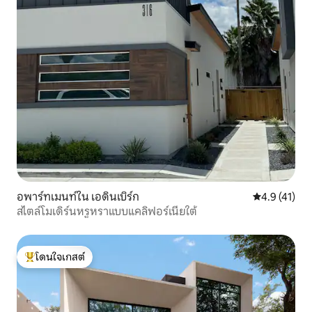
อพาร์ทเมนท์ใน เอดินเบิร์ก
คะแนนเฉลี่ย 4
4.9 (41)
สไตล์โมเดิร์นหรูหราแบบแคลิฟอร์เนียใต้
โดนใจเกสต์
โดนใจเกสต์ที่สุด