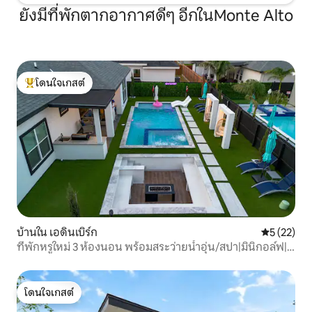
ยังมีที่พักตากอากาศดีๆ อีกในMonte Alto
โดนใจเกสต์
โดนใจเกสต์ที่สุด
บ้านใน เอดินเบิร์ก
คะแนนเฉลี่ย
5 (22)
ที่พักหรูใหม่ 3 ห้องนอน พร้อมสระว่ายน้ำอุ่น/สปา|มินิกอล์ฟ|
กองไฟ|ทีวี 100"
โดนใจเกสต์
โดนใจเกสต์