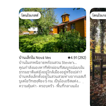
โดนใจเกสต์
โดนใจเกส
โดนใจเกสต์
โดนใจเกส
บ้านเล็กใน Nová Ves
คะแนนเฉลี่ย 4.91 จาก 5, 2
4.91 (292)
บ้านในเทพนิยายพร้อมสวน Stevie's
Wonderhouse
คุณกำลังมองหาที่พักผ่อนที่สมบูรณ์แบบใน
ธรรมชาติแต่ยังอยู่ใกล้เมืองอยู่หรือเปล่า?
บ้านหลังเล็กตั้งอยู่ในสวนสวยห่างจากเชสเกี
บูเดโยวิทเซเพียง 5 กม. เป็นโอเอซิสแห่ง
ความเงียบที่เหมาะสำหรับคู่รัก ครอบครัวที่มี
ความคุ้มค่า
·
ครอบครัว
·
พื้นที่กลางแจ้ง
เด็ก และนักเดินทางที่กระตือรือร้นที่
ต้องการสำรวจความงามของโบฮีเมียใต้
พื้นที่ทั้งหมดล้อมรอบด้วยต้นไม้จริงๆ คุณ
จึงจะเพลิดเพลินกับความเป็นส่วนตัวและ