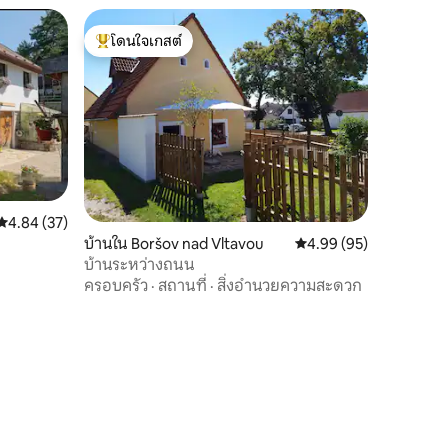
โดนใจเกสต์
โดนใจเกสต์ที่สุด
คะแนนเฉลี่ย 4.84 จาก 5, 37 รีวิว
4.84 (37)
บ้านใน Boršov nad Vltavou
คะแนนเฉลี่ย 4.99 จาก 5,
4.99 (95)
บ้านระหว่างถนน
ครอบครัว
·
สถานที่
·
สิ่งอำนวยความสะดวก