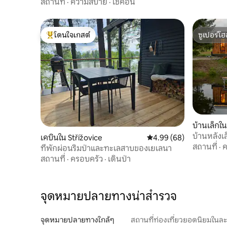
สถานที่
·
ความสบาย
·
เช็คอิน
โดนใจเกสต์
ซูเปอร์โฮ
โดนใจเกสต์ที่สุด
ซูเปอร์โฮ
บ้านเล็กใ
บ้านหลังเล
เคบินใน Střížovice
คะแนนเฉลี่ย 4.99 จาก 5, 
4.99 (68)
สถานที่
·
ค
ที่พักผ่อนริมป่าและทะเลสาบของเยเลนา
สถานที่
·
ครอบครัว
·
เดินป่า
จุดหมายปลายทางน่าสำรวจ
จุดหมายปลายทางใกล้ๆ
สถานที่ท่องเที่ยวยอดนิยมในล