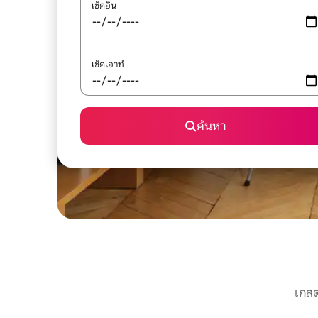
เช็คอิน
เช็คเอาท์
ค้นหา
เกสต