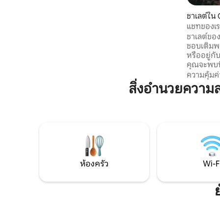
การพักผ่อน 🐾 ยินดีต้อนรับสุนัข 🔥
ภายนอก: เตาแก๊ส เตาผิง และพื้นที่นั่งเล่น
ชาเลต์ใน 
ในร่ม 🛋️ ภายใน: ห้องนอน ห้องน้ำ ห้องครัว
แชทของเร
ที่มีอุปกรณ์ครบครัน ⏰เช็คเอาท์ที่นี่ต้องรอ
ชาเลต์ของ
จนถึงเวลา 12:00 น.!
ชอบเติมพลั
หรืออยู่ก
คุณจะพบที่
วานีในเซา
ความคุ้มค่
สวยงามไม
สิ่งอำนวยควา
แม้ว่าอาจ
เพื่อนบ้าน
พวกเขาได
นั่งอ่านหน
กำลังมีเส
อาหารเช้า
นั้นจงเพล
แท้จริง
ห้องครัว
Wi-F