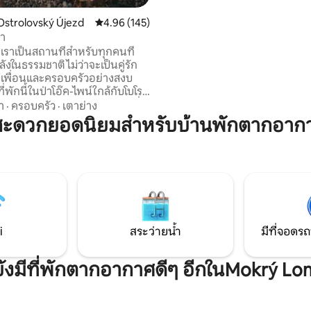
มีอายุ 500 ปีและยังคงรักษาลักษ
ไว้ ทั้งรายละเอียดทางสถาปัตย
Ostrolovský Újezd
คะแนนเฉลี่ย 4.96 จาก 5, 145 รีวิว
4.96 (145)
ดั้งเดิมและกำแพงหินหนา ในขณะ
า
ปรับปรุงอย่างพิถีพิถันช่วยให้มั่นใ
เราเป็นสถานที่สำหรับทุกคนที่
ความสะดวกสบายแบบโมเดิร์น
งในธรรมชาติ ไม่ว่าจะเป็นคู่รัก
ับเพื่อนและครอบครัวอย่างสงบ
พักนี้ในป่าโอ๊ค-ไพน์ใกล้กับโบโร
ท์โบฮีเมีย ท่ามกลางธรรมชาติที่
า
·
ครอบครัว
·
เตาย่าง
่ไกลจากเทือกเขาโนโวกราดสเก
มสะดวกยอดนิยมสำหรับบ้านพักตากอาก
ดูไม่เหมือนในตอนแรก แต่ก็มี
อยู่ใกล้ ๆ แต่ไม่สามารถมองเห็น
้จากคอทเทจ เพลิดเพลินกับการ
ังสือและดื่มชาสักถ้วยริมเตาผิงที่
ียงดังกรอบแกรบ หรือรับประทาน
บนดาดฟ้า ไม่มี Wi-Fi ในเคบิน ดัง
ิดเพลินกับเวลาร่วมกันอย่าง
i
สระว่ายน้ำ
มีที่จอดรถ
ยังมีที่พักตากอากาศดีๆ อีกในMokrý Lo