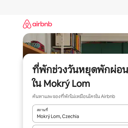
ข้าม
ไป
ยัง
เนื้อหา
ที่พักช่วงวันหยุดพักผ่อ
ใน Mokrý Lom
ค้นหาและจองที่พักไม่เหมือนใครใน Airbnb
สถานที่
ใช้ลูกศรขึ้นลง หรือใช้การสัมผัสหรือปัด เพื่อสำรวจผ