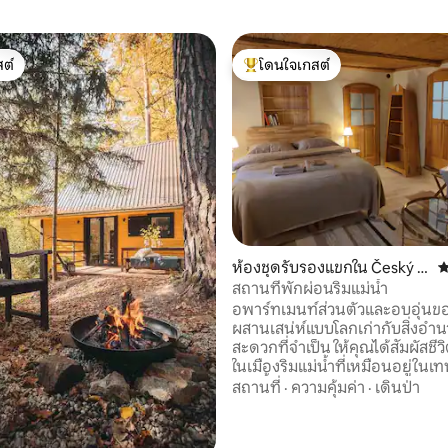
ต์
โดนใจเกสต์
ต์
โดนใจเกสต์ที่สุด
92 รีวิว
ห้องชุดรับรองแขกใน Český K
ค
rumlov
สถานที่พักผ่อนริมแม่น้ำ
อพาร์ทเมนท์ส่วนตัวและอบอุ่นข
ผสานเสน่ห์แบบโลกเก่ากับสิ่งอำ
สะดวกที่จำเป็น ให้คุณได้สัมผัสชีวิ
ในเมืองริมแม่น้ำที่เหมือนอยู่ในเ
แห่งนี้ จากสวนของเรา คุณสามารถชมบีเวอร์
สถานที่
·
ความคุ้มค่า
·
เดินป่า
ที่อาศัยอยู่ในที่นี้ทำกิจวัตรยามเ
กระสาตกปลาในบริเวณน้ำตื้น แล
ต่างชนิดตีกว้างตามกระแสน้ำ บ้านหลังนี้