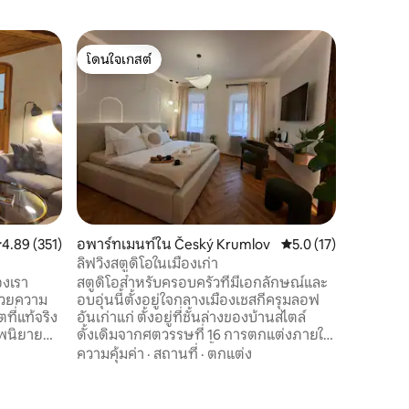
กระท่อมเล
โดนใจเกสต์
ซูเปอร์โ
แคมป์ปิ้ง
โดนใจเกสต์
ซูเปอร์โ
ที่พักสุด
สอดคล้องกัน.... สัมผัสป
พักสุดพิ
ท่ามกลาง
ก้าว สถาน
สถานที่
·
หรือทุกค
วุ่นวายในเมือง ภายในมีการต
อบอุ่นพร
ธรรมชาติ
ะแนนเฉลี่ย 4.89 จาก 5, 351 รีวิว
4.89 (351)
อพาร์ทเมนท์ใน Český Krumlov
คะแนนเฉลี่ย 5.0 จาก 5,
5.0 (17)
อาหารง่
เพลิดเพลิ
ลิฟวิงสตูดิโอในเมืองเก่า
ร้อง หรือ
องเรา
สตูดิโอสำหรับครอบครัวที่มีเอกลักษณ์และ
นวยความ
อบอุ่นนี้ตั้งอยู่ใจกลางเมืองเชสกีครุมลอฟ
ตที่แท้จริง
อันเก่าแก่ ตั้งอยู่ที่ชั้นล่างของบ้านสไตล์
ทพนิยาย
ดั้งเดิมจากศตวรรษที่ 16 การตกแต่งภายใน
ได้รับการปรับปรุงใหม่ทั้งหมดโดยเน้นราย
ความคุ้มค่า
·
สถานที่
·
ตกแต่ง
ย็น นก
ละเอียด ความสะดวกสบาย และการใช้งาน
ะนกน้ำ
จุดเด่นของสตูดิโอคือเตียงที่กว้างขวางและ
สะดวกสบายเป็นพิเศษพร้อมที่นอน