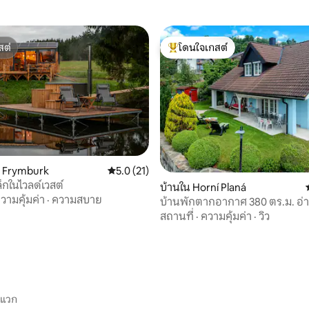
สต์
โดนใจเกสต์
สต์
โดนใจเกสต์ที่สุด
น Frymburk
คะแนนเฉลี่ย 5.0 จาก 5, 21 รีวิว
5.0 (21)
็กในไวลด์เวสต์
68 รีวิว
บ้านใน Horní Planá
วามคุ้มค่า
·
ความสบาย
บ้านพักตากอากาศ 380 ตร.ม. อ่
วิวทะเล ชายหาดทราย
สถานที่
·
ความคุ้มค่า
·
วิว
ะแวก