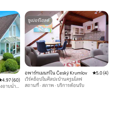
ซูเปอร์โฮสต์
ซูเปอร์โฮสต์
อพาร์ทเมนท์ใน Český Krumlov
คะแนนเฉลี่ย 5.0 จาก 5
5.0 (4)
เวิร์คช็อปในศิลปะบ้านครูมโลฟ
คะแนนเฉลี่ย 4.97 จาก 5, 60 รีวิว
4.97 (60)
สถานที่
·
สภาพ
·
บริการต้อนรับ
างอาบน้ำ