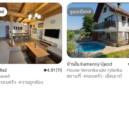
ต์
ซูเปอร์โฮสต์
ต์
ซูเปอร์โฮสต์
บ้านใน Kamenný Újezd
House Veronika และ rybníka
ítež
คะแนนเฉลี่ย 4.91 จาก 5, 11 รีวิว
4.91 (11)
สถานที่
·
ครอบครัว
·
เช็คเอาท์
Raveň
รอบครัว
·
ความถูกต้อง
29 รีวิว