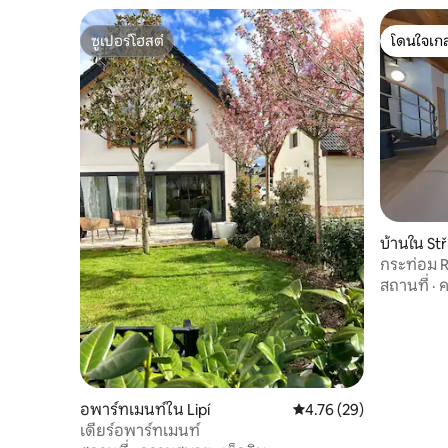
ซูเปอร์โฮสต์
โดนใจเกส
ซูเปอร์โฮสต์
โดนใจเกส
บ้านใน Stř
กระท่อม 
สถานที่
·
ค
อพาร์ทเมนท์ใน Lipí
คะแนนเฉลี่ย 4.76 จาก 5, 
4.76 (29)
เดียร์อพาร์ทเมนท์