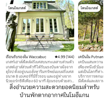
โดนใจเกสต์
โดนใจเกสต์
โดนใจเกสต์
โดนใจเกสต์
เรือนรับรองใน Waccabuc
คะแนนเฉลี่ย 4.99 จาก 5, 144 รีวิว
4.99 (144)
เคบินใน Putnam Va
เกสท์เฮาส์สไตล์ฝรั่งเศสบนทะเลสาบส่วนตัว
เคบินแสนหวานมีสไต
อีกมากมาย!
เกสต์เฮาส์ส่วนตัวที่ได้รับแรงบันดาลใจจาก
เพียงหนึ่งชั่วโมงทา
ยุโรป ตั้งอยู่บนอสังหาริมทรัพย์แบบฝรั่งเศส
แต่เป็นโลกที่ห่างออ
ขนาด 8 เอเคอร์ที่มีรั้วรอบ และอยู่ห่างจาก
บริการการตกแต่งที
นิวยอร์กซิตีเพียง 60 นาที ล้อมรอบด้วยสวน
มีสไตล์และสภาพแว
ที่ได้รับการดูแลอย่างดี รูปปั้นจากศตวรรษ
สวยงาม การตกแต่ง
สิ่งอำนวยความสะดวกยอดนิยมสำหรับ
ที่ 18 และทะเลสาบส่วนตัว ทำให้รู้สึกเหมือน
รับการปรับปรุงใหม่
บ้านพักตากอากาศในโมฮีแกน
ได้เดินทางไปยังสถานที่พักผ่อนในชนบท
กทั้งหมดของประเทศ การค้าในตึกร
ของฝรั่งเศส ที่พักได้รับการออกแบบโดย
สำหรับต้นไม้สูงใ
สถาปนิกเดวิด อีสตัน ผสมผสานความสง่า
ที่แสนหวานนี้ซึ่งอย
งามแบบคลาสสิกเข้ากับความสะดวกสบาย
Park (ล้อมรอบด้วยก