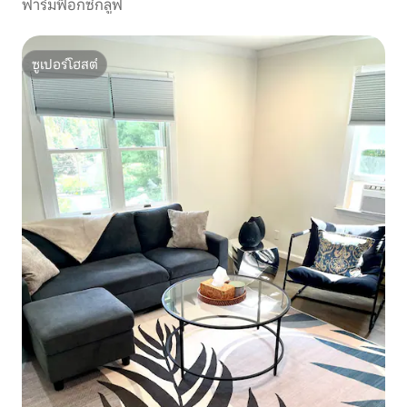
ฟาร์มฟ็อกซ์กลูฟ
ซูเปอร์โฮสต์
ซูเปอร์โฮสต์