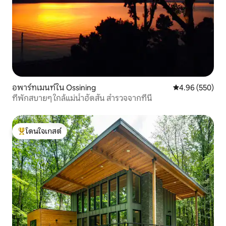
อพาร์ทเมนท์ใน Ossining
คะแนนเฉลี่ย 4.96
4.96 (550)
ที่พักสบายๆ ใกล้แม่น้ำฮัดสัน สำรวจจากที่นี่
โดนใจเกสต์
โดนใจเกสต์ที่สุด