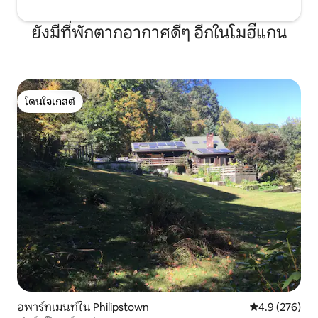
ยังมีที่พักตากอากาศดีๆ อีกในโมฮีแกน
โดนใจเกสต์
โดนใจเกสต์
อพาร์ทเมนท์ใน Philipstown
คะแนนเฉลี่ย 4.
4.9 (276)