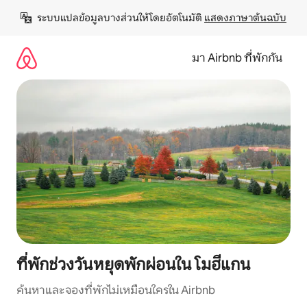
ข้าม
ระบบแปลข้อมูลบางส่วนให้โดยอัตโนมัติ 
แสดงภาษาต้นฉบับ
ไป
ยัง
เนื้อหา
มา Airbnb ที่พักกัน
ที่พักช่วงวันหยุดพักผ่อนใน โมฮีแกน
ค้นหาและจองที่พักไม่เหมือนใครใน Airbnb