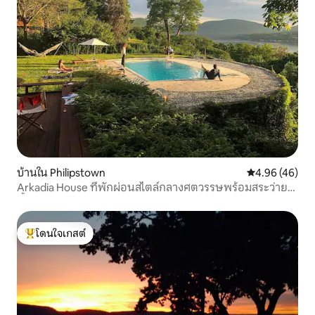
บ้านใน Philipstown
คะแนนเฉลี่ย 4.
4.96 (46)
Arkadia House ที่พักผ่อนสไตล์กลางศตวรรษพร้อมสระว่าย
น้ำและวิว
โดนใจเกสต์
โดนใจเกสต์ที่สุด