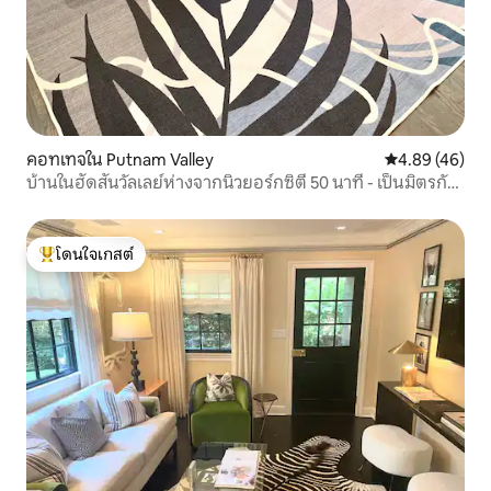
คอทเทจใน Putnam Valley
คะแนนเฉลี่ย 4.
4.89 (46)
บ้านในฮัดสันวัลเลย์ห่างจากนิวยอร์กซิตี้ 50 นาที - เป็นมิตรกับ
สุนัข
โดนใจเกสต์
โดนใจเกสต์ที่สุด