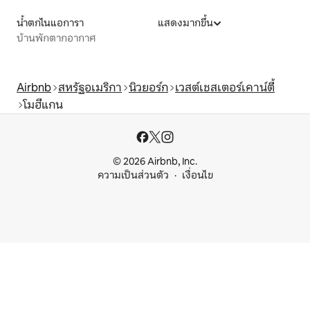
น้ำตกไนแอการา
แสดงมากขึ้น
บ้านพักตากอากาศ
Airbnb
สหรัฐอเมริกา
นิวยอร์ก
เวสต์เชสเตอร์เคาน์ตี้
โมฮีแกน
© 2026 Airbnb, Inc.
ความเป็นส่วนตัว
เงื่อนไข