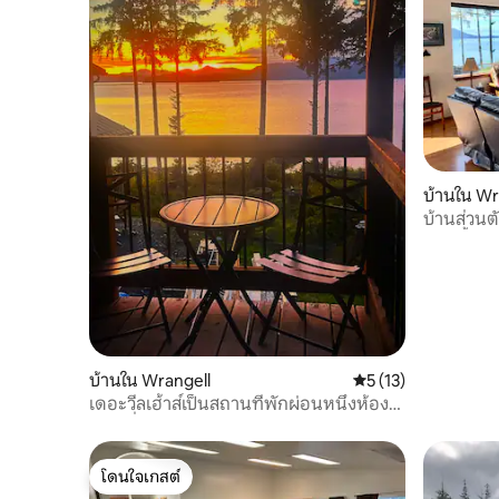
บ้านใน Wr
บ้านส่วนต
ห้องน้ำพร
บ้านใน Wrangell
คะแนนเฉลี่ย 5 จาก 5,
5 (13)
เดอะวีลเฮ้าส์เป็นสถานที่พักผ่อนหนึ่งห้อง
นอนที่มีเสน่ห์
โดนใจเกสต์
โดนใจเกสต์