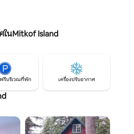
มออฟฟิศ
ปิกนิกบนดาดฟ้าด้วย เรามีเตาบาร์บีคิวบน
ะเบียง
ดาดฟ้าด้วย คุณจะต้องซื้ออิฐของคุณเอง
ขาอัน
 การเข้า
ในMitkof Island
ฟรีบริเวณที่พัก
เครื่องปรับอากาศ
nd