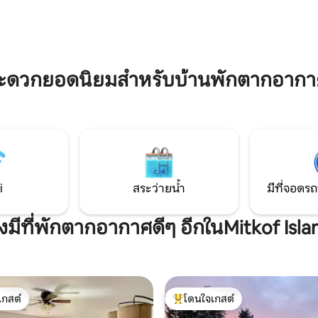
เครื่องใช้ในครัวทันสมัย WiFi โฮ
พื้นที่ออกกำลังกาย สนามกว้าง ร
ณ์ครบครันห้องสำหรับครอบครัว
ขนาดใหญ่ บาร์บีคิว ฯลฯ ตื่นขึ้นมาดื่มกาแฟ
สบายเหมือนอยู่บ้าน เราคิดว่าปี
พลางชมวิวเดวิลส์ทัมบ์และเทือกเ
ร์กเป็นอะแลสกาตะวันออกเฉียงใต้
งดงาม ส่งคำขอสำหรับวันเพิ่มเติม
พักระยะสั้นลง ระยะยาวขึ้น ฯลฯ
ะดวกยอดนิยมสำหรับบ้านพักตากอากาศ
i
สระว่ายน้ำ
มีที่จอดรถ
ังมีที่พักตากอากาศดีๆ อีกในMitkof Isla
เกสต์
โดนใจเกสต์
์ที่สุด
โดนใจเกสต์ที่สุด