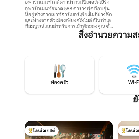
อพาร์ทเมนท์ใกล้ดาวน์ทาวน์ปีเตอร์สเบิร์ก
ของเมือง เพลิดเพลินกับห้องครัวขนาดใหญ่
อพาร์ทเมนท์ขนาด 588 ตารางฟุตที่อบอุ่น
และอุปกร
นี้อยู่ห่างจากเซาท์ฮาร์เบอร์เพียงไม่กี่ช่วงตึก
ความสะดวก
และห่างจากตัวเมืองเพียงครึ่งไมล์ เป็นทำเล
เตอร์สเบิ
ที่สมบูรณ์แบบสำหรับการเข้าพักของคุณ ตั้ง
ที่ดีที่สุด!
อยู่ในย่านที่เงียบสงบพร้อมวิวภูเขา มอบ
สิ่งอำนวยความส
ความสะดวกสบายเหมือนอยู่บ้าน
เพลิดเพลินกับห้องครัวที่มีอุปกรณ์ครบครัน
เครื่องใช้ไฟฟ้าที่จำเป็น เครื่องซักผ้าและ
เครื่องอบผ้าเพื่อความสะดวกสบายของคุณ
ไม่ว่าคุณจะมาเยือนเพื่อธุรกิจหรือพักผ่อน อ
พาร์ทเมนท์นี้มีที่พักผ่อนที่ผ่อนคลายห่าง
จากกิจกรรมทั้งหมดเพียงไม่กี่ก้าว!
ห้องครัว
Wi-F
ย
โดนใจเกสต์
โดนใจ
โดนใจเกสต์ที่สุด
โดนใจเกสต