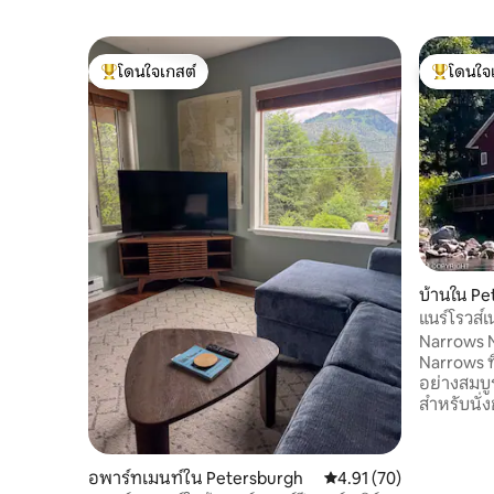
โดนใจเกสต์
โดนใจ
โดนใจเกสต์ที่สุด
โดนใจเกสต
บ้านใน Pe
แนร์โรวส์เ
Narrows N
Narrows ที่สวยงาม ที่
อย่างสมบ
สำหรับนั่ง
พระอาทิตย์
อยู่ห่างจ
3.9 ไมล์ใ
อพาร์ทเมนท์ใน Petersburgh
คะแนนเฉลี่ย 4.91 จาก 5, 
4.91 (70)
เพลิดเพลิ