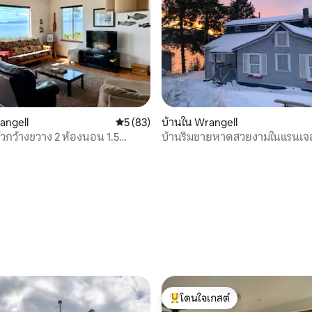
angell
คะแนนเฉลี่ย 5 จาก 5, 83 รีวิว
5 (83)
บ้านใน Wrangell
ัวกว้างขวาง 2 ห้องนอน 1.5
บ้านริมชายหาดสวยงามในแรนเจล
้อมวิวทะเล
สก้า
 13 รีวิว
โดนใจเกสต์
โดนใจเกสต์ที่สุด