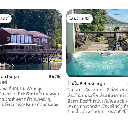
เกสต์
โดนใจเกสต์
์ที่สุด
โดนใจเกสต์
tersburgh
คะแนนเฉลี่ย 5 จาก 5, 15 รีวิว
5 (15)
นสต์
บ้านใน Petersburgh
est ตั้งอยู่บน Wrangell
Captain's Quarters - 2 ห้องนอน
พักริมน้ำเป็นของคุณ
โบนัส อ่างน้ำร้อนและวิว
เดินข้ามถนนเพื่อเดินเล่นรอบท่า
ูรณ์รวมถึงดาดฟ้าขนาดใหญ่
เชิงพาณิชย์ที่น่าประทับใจของปีเต
ชมสัตว์ป่าเรือประมงท้องถิ่นและ
และอยู่ห่างจากตัวเมืองเพียงไม่กี่
ตกดินที่สวยงามในช่วงเย็น ตั้ง
บ้านสไตล์นอร์เวย์เก่าแก่หลังนี้มี
ากท่าเรือและร้านค้าใจกลางเมือง
ความสะดวกครบครันตามที่คุณต
กล้แหล่งตกปลาช็อปปิ้งและ
สำหรับการเข้าพัก อ่างน้ำร้อน ทีวี OLED
70 รีวิว
นกับประวัติศาสตร์และวัฒนธรรม