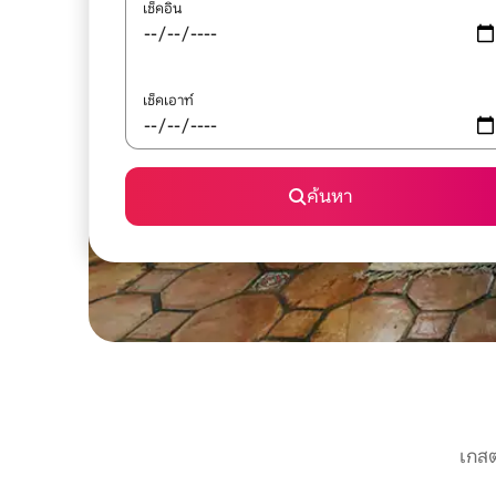
เช็คอิน
เช็คเอาท์
ค้นหา
เกสต