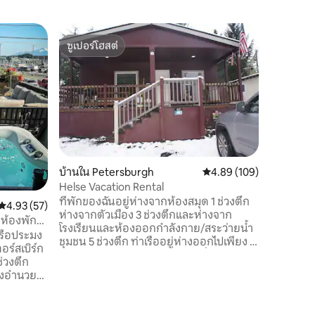
บ้านใน P
ซูเปอร์โฮสต์
โดนใจ
บ้านแฮมเ
ซูเปอร์โฮสต์
โดนใจเกส
Hammer S
Hammer S
เบิร์กทาง
ห้องครัว
ประทานอา
สบาย โกดั
ตกปลาชั้น
อบอุ่นเข้
บ้านใน Petersburgh
คะแนนเฉลี่ย 4.89 จาก 5, 
4.89 (109)
Slough เดินไปท่าเรือและร้านอาหารผ่อน
Helse Vacation Rental
คลายและเพ
ที่พักของฉันอยู่ห่างจากห้องสมุด 1 ช่วงตึก
จากดาดฟ้
คะแนนเฉลี่ย 4.93 จาก 5, 57 รีวิว
4.93 (57)
ห่างจากตัวเมือง 3 ช่วงตึกและห่างจาก
-3 วันขึ้นไ
 ห้องพัก
โรงเรียนและห้องออกกำลังกาย/สระว่ายน้ำ
เรือประมง
ชุมชน 5 ช่วงตึก ท่าเรืออยู่ห่างออกไปเพียง 4
อร์สเบิร์ก
ช่วงตึกและวิวแฮมเมอร์สโลห์อยู่ฝั่งตรงข้าม
ช่วงตึก
ถนน บ้านหลังนี้ใหม่ล่าสุดในเดือนกันยายน
สิ่งอำนวย
2016 นอกเหนือจากสิ่งอำนวยความสะดวก
้องการ
อื่นๆแล้วเรายังมีช่องแช่แข็งสำหรับผู้เข้าพัก
ที่เดินทางมาในเมืองเพื่อตกปลาในฝัน มีโต๊ะ