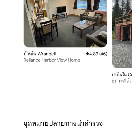
บ้านใน Wrangell
คะแนนเฉลี่ย 4.89 จาก 5, 
4.89 (46)
Reliance Harbor View Home
เคบินใน 
ชมวาฬ สัตว
จุดหมายปลายทางน่าสำรวจ