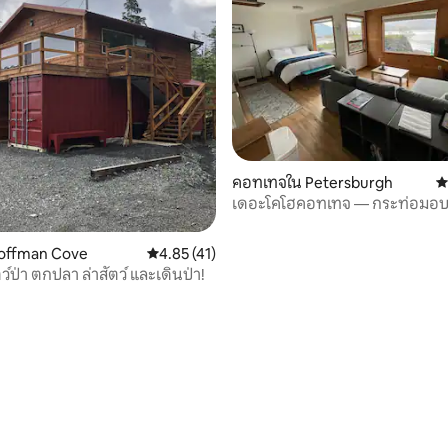
46 รีวิว
คอทเทจใน Petersburgh
ค
เดอะโคโฮคอทเทจ — กระท่อมอบอ
ทะเล
Coffman Cove
คะแนนเฉลี่ย 4.85 จาก 5, 41 รีวิว
4.85 (41)
์ป่า ตกปลา ล่าสัตว์ และเดินป่า!