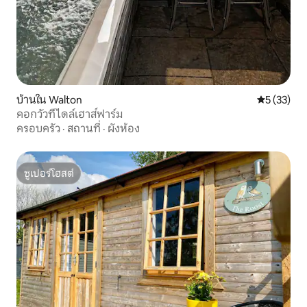
บ้านใน Walton
คะแนนเฉลี่ย
5 (33)
คอกวัวที่ไดล์เฮาส์ฟาร์ม
ครอบครัว
·
สถานที่
·
ผังห้อง
ซูเปอร์โฮสต์
ซูเปอร์โฮสต์