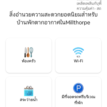
บาร์บีคิวสำหรับรับประทานอาหารกลางแจ้ง
เพลิดเพลินกับพื้นที่
เป็นมิตรกับครอบครัวและสุนัข
สวยงามห้องน้ำห้อ
ความคุ้มค่า
·
สถานที
นอนสบายทำให้นอนห
สิ่งอำนวยความสะดวกยอดนิยมสำหรับ
แซดเดิลเวิร์ธมีชื่อ
บ้านพักตากอากาศในMillthorpe
วิวและหมู่บ้านที่ส
คุณจะได้พบกับกา
ดื่มและกิจกรรมต่าง
จินเอ็มโพเรียมที่มีส
สัมผัสสถานที่หลบภั
ไม่เหมือนใครและมีเ
ห้องครัว
Wi-Fi
มีที่จอดรถฟรีบริเวณ
สระว่ายน้ำ
ที่พัก