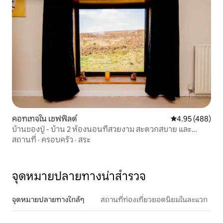
คอทเทจใน เชฟฟิลด์
คะแนนเฉลี่ย 4.9
4.95 (488)
บ้านของปู่ - บ้าน 2 ห้องนอนที่สวยงาม สะดวกสบาย และ
อบอุ่น
สถานที่
·
ครอบครัว
·
สระ
จุดหมายปลายทางน่าสำรวจ
จุดหมายปลายทางใกล้ๆ
สถานที่ท่องเที่ยวยอดนิยมในละแวก