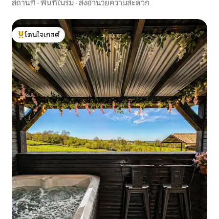
สถานที่
·
พื้นที่ในร่ม
·
สิ่งอำนวยความสะดวก
โดนใจเกสต์
โดนใจเกสต์ที่สุด