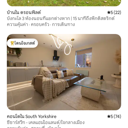
บ้านใน ดรอนฟิลด์
คะแนนเฉลี่ย
5 (22)
บังกะโล 3 ห้องนอนที่แยกต่างหาก | 15 นาทีถึงพีกดิสตริกต์
ความคุ้มค่า
·
ครอบครัว
·
การเดินทาง
โดนใจเกสต์
โดนใจเกสต์ที่สุด
คอนโดใน South Yorkshire
คะแนนเฉลี่ย
5 (74)
ซีซาร์สวีท - เคลแฮมไอแลนด์/ใจกลางเมือง