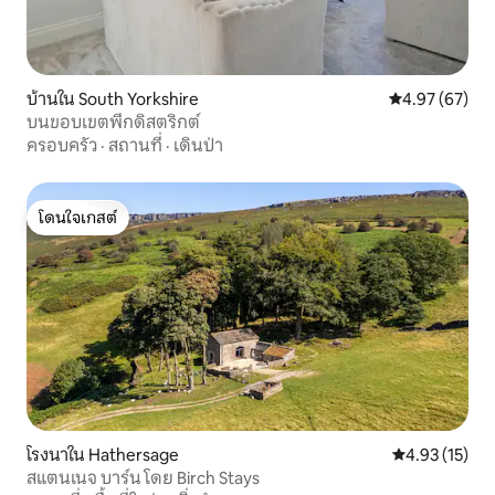
บ้านใน South Yorkshire
คะแนนเฉลี่ย 4.
4.97 (67)
บนขอบเขตพีกดิสตริกต์
ครอบครัว
·
สถานที่
·
เดินป่า
โดนใจเกสต์
โดนใจเกสต์
โรงนาใน Hathersage
คะแนนเฉลี่ย 4.
4.93 (15)
สแตนเนจ บาร์น โดย Birch Stays