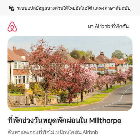
ข้าม
ระบบแปลข้อมูลบางส่วนให้โดยอัตโนมัติ 
แสดงภาษาต้นฉบับ
ไป
ยัง
เนื้อหา
มา Airbnb ที่พักกัน
ที่พักช่วงวันหยุดพักผ่อนใน Millthorpe
ค้นหาและจองที่พักไม่เหมือนใครใน Airbnb