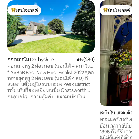
โดนใจเกสต์
โดนใจเกสต์
โดนใจเกสต์ที่สุด
โดนใจเกสต์ที่สุด
คอทเทจใน Derbyshire
คะแนนเฉลี่ย 5 จาก 5, 280 รีวิว
5 (280)
คอทเทจหรู 2 ห้องนอน (นอนได้ 4 คน) วิว
สวย
* AirBnB Best New Host Finalist 2022 * คอ
ทเทจสุดหรู 2 ห้องนอน (นอนได้ 4 คน) ที่
สวยงามตั้งอยู่ในชนบทของ Peak District
พร้อมวิวที่ยอดเยี่ยมเหนือ Chatsworth
House การรับประทานอาหารกลางแจ้ง
ครอบครัว
·
ความคุ้มค่า
·
สนามหลังบ้าน
สัตว์ในฟาร์มที่จอดรถส่วนตัว (พร้อมการ
ชาร์จไฟฟ้า) และการเดินที่เงียบสงบ -
เคบินใน แซดเดิลเวิร
ทั้งหมดนี้อยู่ในระยะขับรถไม่ไกลจาก
เดอะแคร์เรจที่เดอ
Bakewell, Matlock และหมู่บ้าน
Derbyshire Dale ที่สวยงาม มีทุกอย่างที่
ย้อนเวลากลับไปในอ
คุณต้องการสำหรับการเข้าพักของคุณรวม
1895 ที่ได้รับการบู
ถึง: เน็ตฟลิกซ์, อเมซอนไพรม์และดิสนีย์ +
ในไม่กี่แห่งที่ตั้งอยู