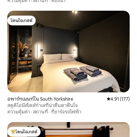
ความคุ้มค่า
·
สถานที่
·
ห้องน้ำ
โดนใจเกสต์
โดนใจเกสต์
อพาร์ทเมนท์ใน South Yorkshire
คะแนนเฉลี่ย 4.9
4.91 (177)
สตูดิโอมีสไตล์ทำเลที่น่าตื่นตาตื่นใจ
ความคุ้มค่า
·
สถานที่
·
ที่ชาร์จรถไฟฟ้า
โดนใจเกสต์
โดนใจเกสต์ที่สุด