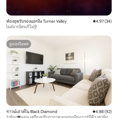
ห้องชุดรับรองแขกใน Turner Valley
คะแนนเฉลี่ย 4.
4.97 (34)
ไมล์จากไหนก็ไม่รู้!
ซูเปอร์โฮสต์
ซูเปอร์โฮสต์
ทาวน์เฮาส์ใน Black Diamond
คะแนนเฉลี่ย 4.
4.88 (92)
3 ห้อง❤️นอน เครื่องปรับอากาศ ลานระเบียง บาร์บีคิว เตาผิง