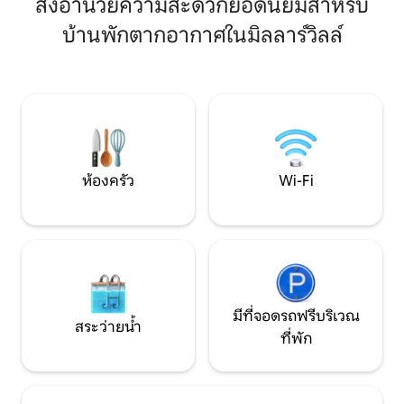
สิ่งอำนวยความสะดวกยอดนิยมสำหรับ
อย่างพิถีพิถันพร้อมสิ่งอำนวยความสะดวก
เชิงเขาห้องชุดรับร
บ้านพักตากอากาศในมิลลาร์วิลล์
เพิ่มเติม เจ้าของอาศัยอยู่ในห้องที่ติดกันแต่
+ เดนที่กว้างขวางข
เป็นส่วนตัวอย่างสิ้นเชิง เราอยู่ใกล้เคียง
ทั้งหมดและมีเสน่
สำหรับการมาเยือนและการทัวร์ฟาร์มเสริม
ฟาร์มดั้งเดิมในปี 1940 ห่างจากคาล
ค้นพบพื้นที่สวนที่เงียบสงบ สะดวกสบาย
ทางตะวันตก 25 นาที
และความงามตามธรรมชาติ ยินดีต้อนรับ
เสน่ห์ของ Bragg Cr
ชมรมการอ่านหนังสือ! เพลิดเพลินกับการ
ที่น่าทึ่งของ Kana
เข้าพักที่ผ่อนคลายในที่พักอันเงียบสงบแห่ง
แคนมอร์/แบมฟ์
นี้ ส่วนตัว เงียบสงบ สิ่งอำนวยความสะดวก
ครบครัน พักผ่อนได้ทันทีที่มาถึง!
ห้องครัว
Wi-Fi
มีที่จอดรถฟรีบริเวณ
สระว่ายน้ำ
ที่พัก