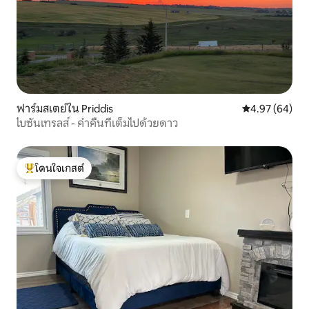
ฟาร์มสเตย์ใน Priddis
คะแนนเฉลี่ย 4.
4.97 (64)
ไบซันเทรลส์ - ค่ำคืนที่เต็มไปด้วยดาว
โดนใจเกสต์
โดนใจเกสต์ที่สุด