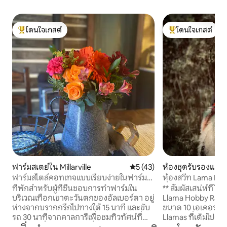
โดนใจเกสต์
โดนใจเกสต์
โดนใจเกสต์ที่สุด
โดนใจเกสต์ที่สุด
ฟาร์มสเตย์ใน Millarville
คะแนนเฉลี่ย 5 จาก 5, 43 รีวิว
5 (43)
ห้องชุดรับรองแขกใ
reek
ฟาร์มสไตล์คอทเทจแบบเรียบง่ายในฟาร์ม
ห้องสวีท Lama Loo
งานอดิเรก
ที่ Basecamp Ranc
ที่พักสำหรับผู้ที่ชื่นชอบการทำฟาร์มใน
** สัมผัสเสน่ห์ที่ไ
บริเวณเทือกเขาตะวันตกของอัลเบอร์ตา อยู่
Llama Hobby Ranch !** ยินดีต้อนรับ
ห่างจากบรากกรีกไปทางใต้ 15 นาที และขับ
ขนาด 10 เอเคอร์ของเ
รถ 30 นาทีจากคาลการีเพื่อชมทิวทัศน์ที่
Llamas ที่เต็มไปด้ว
สวยงาม ที่พักอายุ 96 ปีที่ได้รับการปรับปรุง
อยู่ในป่าของเทือก