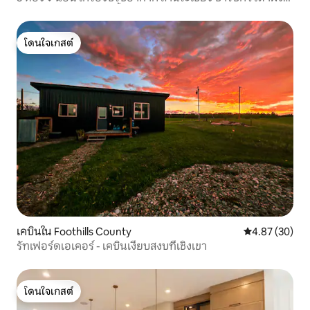
ใกล้สวนสาธารณะ แม่น้ำ - ยูนิต 2
โดนใจเกสต์
โดนใจเกสต์
เคบินใน Foothills County
คะแนนเฉลี่ย 4.
4.87 (30)
รัทเฟอร์ดเอเคอร์ - เคบินเงียบสงบที่เชิงเขา
โดนใจเกสต์
โดนใจเกสต์