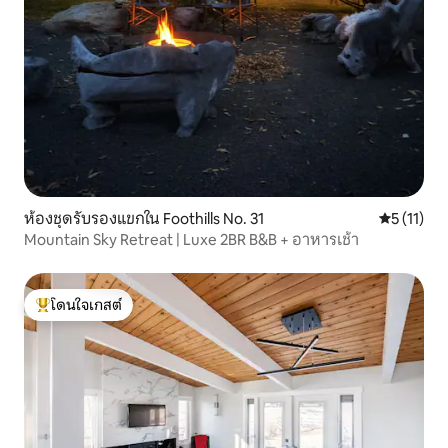
ห้องชุดรับรองแขกใน Foothills No. 31
คะแนนเฉลี่ย
5 (11)
Mountain Sky Retreat | Luxe 2BR B&B + อาหารเช้า
โดนใจเกสต์
โดนใจเกสต์ที่สุด