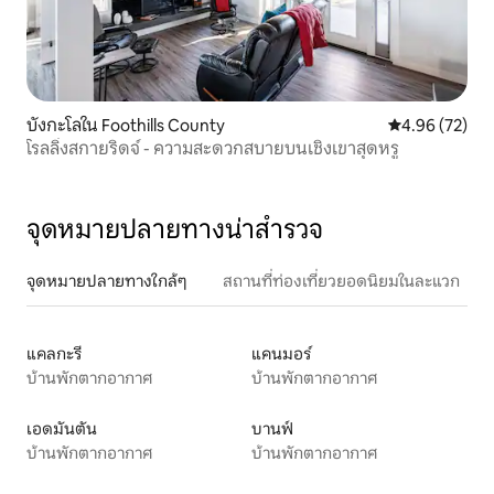
บังกะโลใน Foothills County
คะแนนเฉลี่ย 4.
4.96 (72)
โรลลิ่งสกายริดจ์ - ความสะดวกสบายบนเชิงเขาสุดหรู
จุดหมายปลายทางน่าสำรวจ
จุดหมายปลายทางใกล้ๆ
สถานที่ท่องเที่ยวยอดนิยมในละแวก
แคลกะรี
แคนมอร์
บ้านพักตากอากาศ
บ้านพักตากอากาศ
เอดมันตัน
บานฟ์
บ้านพักตากอากาศ
บ้านพักตากอากาศ