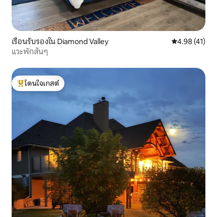
เรือนรับรองใน Diamond Valley
คะแนนเฉลี่ย 4.
4.98 (41)
แวะพักสั้นๆ
โดนใจเกสต์
โดนใจเกสต์ที่สุด