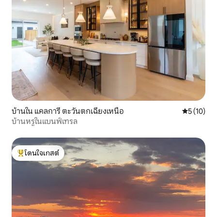
บ้านใน แคลการี ตะวันตกเฉียงเหนือ
คะแนนเฉลี่ย
5 (10)
บ้านหรูในแบนฟ์เทรล
โดนใจเกสต์
โดนใจเกสต์ที่สุด