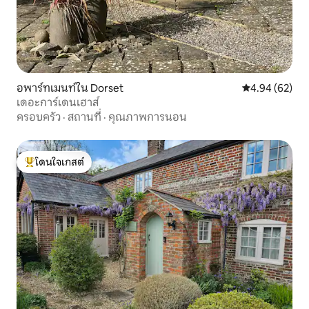
อพาร์ทเมนท์ใน Dorset
คะแนนเฉลี่ย 4.
4.94 (62)
เดอะการ์เดนเฮาส์
ครอบครัว
·
สถานที่
·
คุณภาพการนอน
โดนใจเกสต์
โดนใจเกสต์ที่สุด