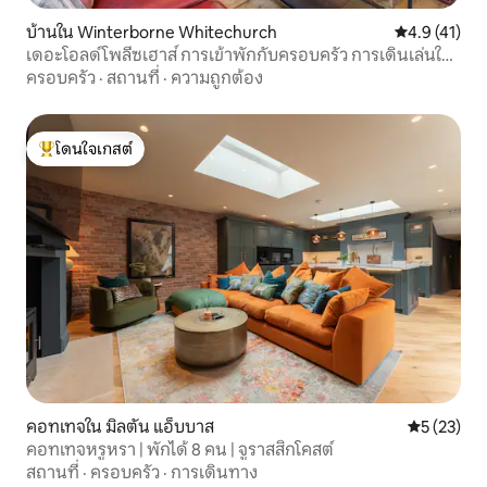
บ้านใน Winterborne Whitechurch
คะแนนเฉลี่ย 4
4.9 (41)
เดอะโอลด์โพลีซเฮาส์ การเข้าพักกับครอบครัว การเดินเล่นใน
ชนบท
ครอบครัว
·
สถานที่
·
ความถูกต้อง
โดนใจเกสต์
โดนใจเกสต์ที่สุด
คอทเทจใน มิลตัน แอ็บบาส
คะแนนเฉลี่ย
5 (23)
คอทเทจหรูหรา | พักได้ 8 คน | จูราสสิกโคสต์
สถานที่
·
ครอบครัว
·
การเดินทาง