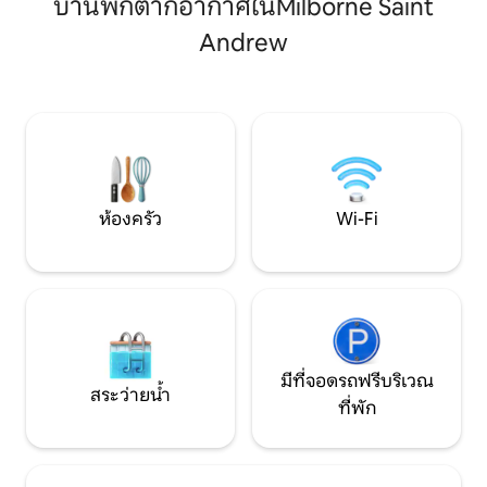
บ้านพักตากอากาศในMilborne Saint
เตอร์อยู่ในระยะที่เดินทางไปถึงได้อย่าง
อ่างอาบน้ำสลิปเปอร
ง่ายดาย หมู่บ้านเงียบสงบและไม่เร่งรีบ
พื้นที่ที่ดีที่สุดในการผ
Andrew
อย่างน่าอัศจรรย์ โดยมีผับเดอะรอยัลโอ๊คอ
เพลิดเพลินกับอ่างน้
ยู่ห่างออกไปเพียงไม่กี่นาที และมีลังกัมส์ไวน์
บาร์บีคิวที่มองเห็
ยาร์ดอยู่ใกล้เคียงสำหรับการชิมไวน์และรับ
ยาว เหมาะสำหรับก
ประทานอาหาร
ติก และความทรงจำที
ห้องครัว
Wi-Fi
มีที่จอดรถฟรีบริเวณ
สระว่ายน้ำ
ที่พัก