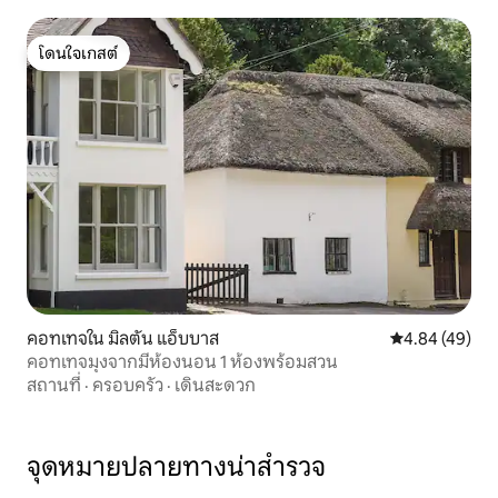
โดนใจเกสต์
โดนใจเกสต์
คอทเทจใน มิลตัน แอ็บบาส
คะแนนเฉลี่ย 4.
4.84 (49)
คอทเทจมุงจากมีห้องนอน 1 ห้องพร้อมสวน
สถานที่
·
ครอบครัว
·
เดินสะดวก
จุดหมายปลายทางน่าสำรวจ