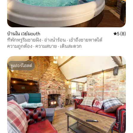
บ้านใน เวย์มouth
คะแนนเฉลี่
5 (8)
ที่พักหรูริมชายฝั่ง · อ่างน้ำร้อน · เข้าถึงชายหาดได้
ความถูกต้อง
·
ความสบาย
·
เดินสะดวก
ซูเปอร์โฮสต์
ซูเปอร์โฮสต์