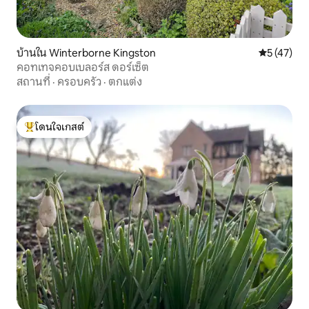
บ้านใน Winterborne Kingston
คะแนนเฉลี่ย
5 (47)
คอทเทจคอบเบลอร์ส ดอร์เซ็ต
สถานที่
·
ครอบครัว
·
ตกแต่ง
โดนใจเกสต์
โดนใจเกสต์ที่สุด