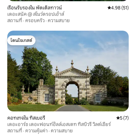
เรือนรับรองใน พัดเดิลทาวน์
คะแนนเฉลี่ย 4.
4.98 (51)
เดอะสนัค @ สโนว์ดรอปเฮ้าส์
สถานที่
·
ครอบครัว
·
ความสบาย
โดนใจเกสต์
โดนใจเกสต์
คอทเทจใน ทิสเบอรี
คะแนนเฉลี่
5 (7)
เดอะอาร์ช เดอะฟอนท์ฮิลล์เอสเตท ทิสบิวรี วิลต์เชียร์
สถานที่
·
ความคุ้มค่า
·
ความสบาย