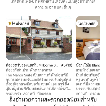
เกสต์เห็นพ้อง: ที่พักเหล่านี้ได้รับคะแนนสูงด้านทำเล
ความสะอาด และอื่นๆ
โดนใจเกสต์
โดนใจเกสต์
โดนใจเกสต์ที่สุด
โดนใจเกสต์
ห้องชุดรับรองแขกใน Milborne Sai
คะแนนเฉลี่ย 5 จาก 5, 10 รีวิว
5 (10)
บังกะโลใน Blandfo
nt Andrew
ห้องสวีทในบ้านพักตากอากาศ
แรนมัวร์เอสเตท - ฮ
น้ำร้อนและเครื่อง
The Manor Suite เป็นสถานที่พักผ่อนที่มี
ยินดีต้อนรับสู่ฮั
อุปกรณ์ครบครันและได้รับการปรับปรุงใหม่
หรูหราที่หรูหราที่ส
ตั้งอยู่ใจกลางมิลบอร์น เซนต์ แอนดรูว์ ซึ่ง
เตท ที่นี่ความสะด
เป็นหมู่บ้านที่เงียบสงบในดอร์เซ็ต ห้องสวีท
บรรจบกับเสน่ห์ชนบทที่ไ
ตั้งอยู่ใต้เงาของโบสถ์ในศตวรรษที่ 13 เป็น
สวยและมีเครื่องปร
ครอบครัว
·
สถานที่
·
ที่จอดรถ
สถานที่
·
ครอบครัว
ฐานที่เงียบสงบอย่างแท้จริงในการสำรวจ
คู่รักที่กำลังมอง
สิ่งอำนวยความสะดวกยอดนิยมสำหรับ
ภูมิภาค จูราสสิกโคสต์ เวย์เมาท์ และดอร์เชส
ติก ห้องนอนหลักมี