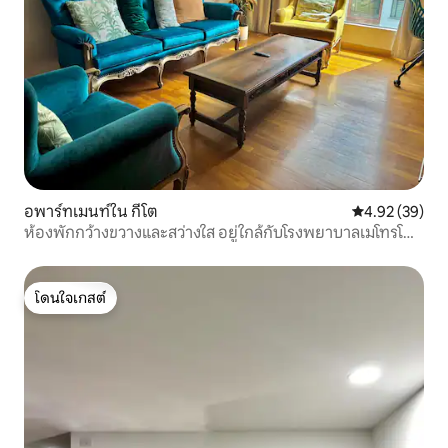
อพาร์ทเมนท์ใน กีโต
คะแนนเฉลี่ย 4.
4.92 (39)
ห้องพักกว้างขวางและสว่างใส อยู่ใกล้กับโรงพยาบาลเมโทรโพลิ
ทัน
โดนใจเกสต์
โดนใจเกสต์