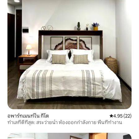
อพาร์ทเมนท์ใน กีโต
คะแนนเฉลี่ย 4.
4.95 (22)
ทำเลที่ดีที่สุด: สระว่ายน้ำ ห้องออกกำลังกาย พื้นที่ทำงาน