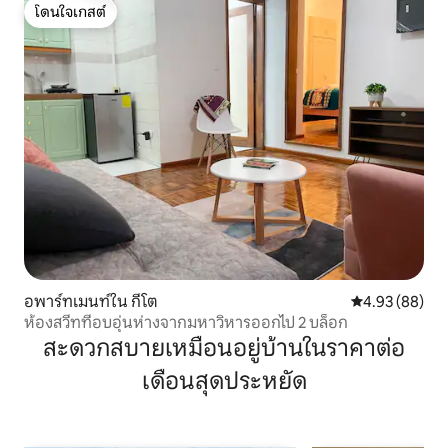
โดนใจเกสต์
โดนใจเกสต์
อพาร์ทเมนท์ใน กีโต
คะแนนเฉลี่ย 4.
4.93 (88)
ห้องสวีทที่อบอุ่นห่างจากมหาวิหารออกไป 2 บล็อก
สะดวกสบายเหมือนอยู่บ้านในราคาต่อ
เดือนสุดประหยัด