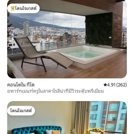
โดนใจเกสต์
โดนใจเกสต์ที่สุด
คอนโดใน กีโต
คะแนนเฉลี่ย 4.9
4.91 (262)
อพาร์ทเมนท์หรูในลาคาโรลิน่าที่มีวิวระดับพรีเมียม
โดนใจเกสต์
โดนใจเกสต์