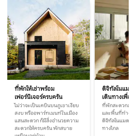
ที่พักให้เช่าพร้อม
ดิจิทัลโนแมด
เฟอร์นิเจอร์ครบครัน
เดินทางเพื่อ
ไม่ว่าจะเป็นเคบินบนภูเขาเงียบ
ที่พักสะดวกสบา
สงบ หรืออพาร์ทเมนท์ในเมือง
และพื้นที่ทำงา
แสนสะดวก ก็มีสิ่งอำนวยความ
ดิจิทัลโนแมดแ
สะดวกให้ครบครัน พักสบาย
ทางไกล
เหมือนอยู่บ้าน