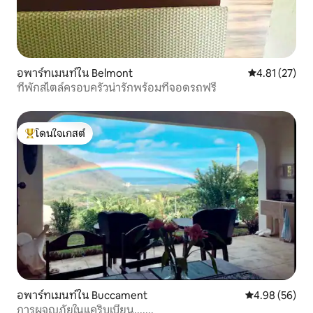
อพาร์ทเมนท์ใน Belmont
คะแนนเฉลี่ย 4.
4.81 (27)
ที่พักสไตล์ครอบครัวน่ารักพร้อมที่จอดรถฟรี
โดนใจเกสต์
โดนใจเกสต์ที่สุด
อพาร์ทเมนท์ใน Buccament
คะแนนเฉลี่ย 4.
4.98 (56)
การผจญภัยในแคริบเบียน.......