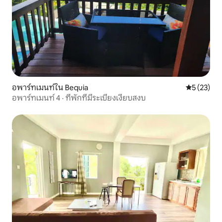
อพาร์ทเมนท์ใน Bequia
คะแนนเฉลี่ย
5 (23)
อพาร์ทเมนท์ 4 · ที่พักที่มีระเบียงเงียบสงบ