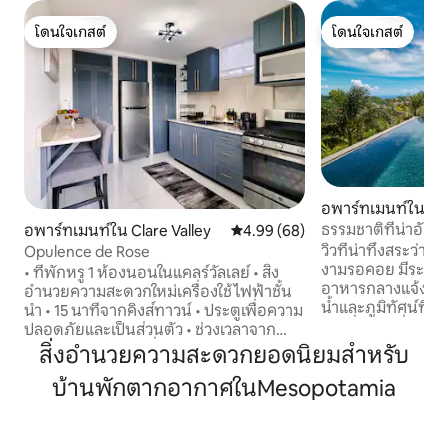
โดนใจเกสต์
โดนใจเกสต์
โดนใจเกสต์
โดนใจเกสต์
อพาร์ทเมนท์ใน St.
ธรรมชาติที่น่าอัศจ
อพาร์ทเมนท์ใน Clare Valley
คะแนนเฉลี่ย 4.99 จาก 5, 68 รีวิว
4.99 (68)
วิวที่น่าทึ่งสระว่า
Opulence de Rose
งามรอคอย มีระเบียงสำหรับรับประทาน
• ที่พักหรู 1 ห้องนอนในแคลร์วัลเลย์ • สิ่ง
อาหารกลางแจ้งข้าง
อำนวยความสะดวกใหม่เครื่องใช้ไฟฟ้าชั้น
น้ำและภูมิทัศน์ที่เข
นำ • 15 นาทีจากคิงส์ทาวน์ • ประตูเพื่อความ
เล่นที่น่าอยู่ที่ปร
ปลอดภัยและเป็นส่วนตัว • ช่วงเวลาจาก
ทันสมัยห้องนอน 2 
ชายหาดทรายสีดำที่สวยงาม • 2 นาทีจาก
สิ่งอำนวยความสะดวกยอดนิยมสำหรับ
และตู้เสื้อผ้าแบบวอ
โรงเรียนรัฐบาลแคลร์วัลเลย์ • สะดวกสบาย
บ้านพักตากอากาศในMesopotamia
อุปกรณ์ครบครันพร้อ
ใกล้ซูเปอร์มาร์เก็ต (5 นาที) • ลานลานบ้านที่
ชงกาแฟ ออกกำลัง
มีเสน่ห์สำหรับช่วงเช้าที่มีความสุข • บริการ
กายของเราพร้อมลู่ว
ซักรีดหรูหราในบริเวณที่พัก • การจองยาน
และห้องยกน้ำหนัก เพียง 20 นาทีจากสนา
พาหนะสุดพิเศษที่จอดรถในที่พัก • บริการ