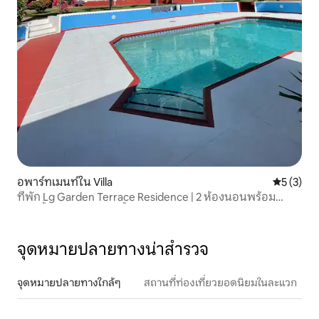
อพาร์ทเมนท์ใน Villa
คะแนนเฉลี่
5 (3)
ที่พัก Lg Garden Terrace Residence | 2 ห้องนอนพร้อม
ห้องน้ำในตัว | สระว่ายน้ำ
จุดหมายปลายทางน่าสำรวจ
จุดหมายปลายทางใกล้ๆ
สถานที่ท่องเที่ยวยอดนิยมในละแวก