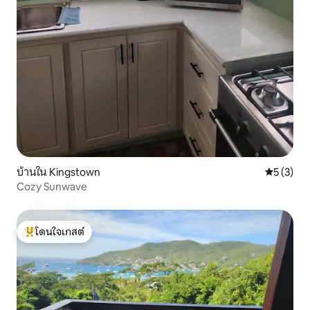
บ้านใน Kingstown
คะแนนเฉลี่
5 (3)
Cozy Sunwave
โดนใจเกสต์
โดนใจเกสต์ที่สุด