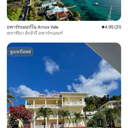
อพาร์ทเมนท์ใน Arnos Vale
คะแนนเฉลี่ย 4.
4.95 (21)
เซราฟินา ลักชัวรี อพาร์ทเมนท์
ซูเปอร์โฮสต์
ซูเปอร์โฮสต์