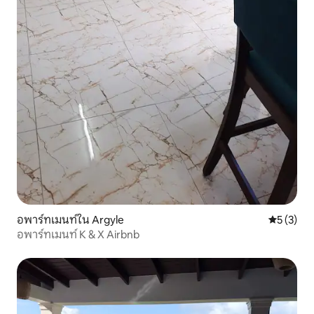
อพาร์ทเมนท์ใน Argyle
คะแนนเฉลี่
5 (3)
อพาร์ทเมนท์ K & X Airbnb