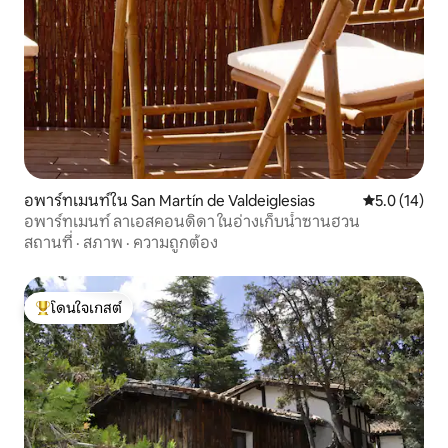
อพาร์ทเมนท์ใน San Martín de Valdeiglesias
คะแนนเฉลี่ย 5
5.0 (14)
อพาร์ทเมนท์ ลาเอสคอนดิดา ในอ่างเก็บน้ำซานฮวน
สถานที่
·
สภาพ
·
ความถูกต้อง
โดนใจเกสต์
โดนใจเกสต์ที่สุด