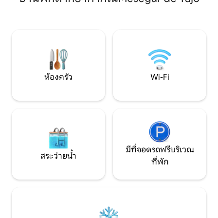
ที่น่าประหลาดใจ เ
ครัน และเรามีผ้าปูเตียง ผ้าขนหนู และ
พักผ่อนแบบโรแมนติ
สิ่งของพื้นฐานทั้งหมดที่คุณต้องการเพื่อ
สภาพแวดล้อมทางธ
การเข้าพักที่สะดวกสบาย นอกจากนี้ยังมี
น้ำคาซาเลกัส และก
ห้องออกกำลังกายส่วนตัวขนาดเล็กบนชั้น
ที่ ห่างจากมาดริดเ
นี้ ชั้นบนเป็นห้องนอนสามห้อง: • ห้องนอน
ลาเวรา 20 นาที
หลักมีเตียงขนาด 180 x 200 ซม./71 x 79 นิ้ว
(ขนาดคิงไซส์) และห้องน้ำส่วนตัว • ห้อง
นอนที่ 2 ยังมีเตียงขนาด 180 x 200 ซม./71
ห้องครัว
Wi-Fi
x 79 นิ้ว (ขนาดคิงไซส์) และใช้ห้องน้ำร่วมกับ
ห้องที่ 3 • ห้องนอนที่ 3 ซึ่งเล็กที่สุดมีเตียง
เลื่อน (90 x 200 ซม.) สามารถดึงออกเพื่อ
สร้างเตียงเดี่ยว 2 เตียง (90 x 200 ซม. ต่อ
เตียง) วางไว้ใกล้กันมาก เหมาะสำหรับเด็ก 2
คนหรือ 2 คนที่สะดวกใจที่จะใช้พื้นที่ใกล้ชิด
ร่วมกัน นอกจากนี้ยังมีทางเลือกในการรวม
เตียงขนาด 180 x 200 ซม. (ขนาดคิงไซส์) ซึ่ง
มีที่จอดรถฟรีบริเวณ
สระว่ายน้ำ
เหมาะสำหรับคู่รัก
ที่พัก