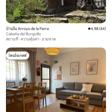
บ้านใน Arroyo de la Parra
คะแนนเฉลี่ย 4.
4.98 (44)
Cabaña del Burguillo
สถานที่
·
ความคุ้มค่า
·
ชายหาด
โดนใจเกสต์
โดนใจเกสต์