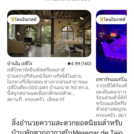
โดนใจเกสต์
โดนใจเกสต์
โดนใจเกสต์ที่สุด
โดนใจเกสต์ที่สุด
บ้านใน เรติโร
คะแนนเฉลี่ย 4.99 จาก 5, 140 รีวิว
4.99 (140)
เรติโรพาร์คอินดัสเตรียลเฮาส์
บ้านสว่างที่หันหน้าไปทางทิศใต้ในย่าน
อพาร์ทเมนท์ใน Ca
ใจกลางที่เงียบสงบ ห่างจากสวนสาธารณะ
จากุซซี่ใต้ท้องฟ้า
เรติโรเพียง 600 เมตร บ้านขนาด 160 ตร.ม.
หยุดพักผ่อนสุดโร
ลองจินตนาการถึงก
นี้สนุกสนานและมีเอกลักษณ์ด้วย
ร้อนส่วนตัวใต้ท้อ
บรรยากาศอินดัสทรีสุดชิค มีแสงธรรมชาติ
สถานที่
·
ครอบครัว
·
เช็คเอาท์
พร้อมแสงไฟที่อ่อ
สว่างมาก มีสวนเล็กๆ และที่จอดรถส่วนตัว
ตัวอย่างสมบูรณ์ 
ชั้นล่างมีห้องครัวแบบเปิดโล่งขนาดใหญ่
ระบบเสียง Bose แล
ครอบครัว
·
สถานที่
ห้องรับประทานอาหาร และพื้นที่นั่งเล่น
ใคร ห้องสวีทใหญ่กัน
สิ่งอำนวยความสะดวกยอดนิยมสำหรับ
(ประมาณ 70 ตร.ม./750 ตร.ฟุต) พร้อม
ห้องน้ำส่วนตัว แ
ระบบทำความร้อนใต้พื้นและเครื่องปรับ
บ้านพักตากอากาศในMesegar de Tajo
ห้องนั่งเล่นมีทีวีข
อากาศในทุกห้อง ห้องครัวมีอุปกรณ์ครบ