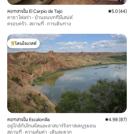
คอทเทจใน El Carpio de Tajo
คะแนนเฉลี่ย 5
5.0 (44)
คาซา โฟลร่า - บ้านชนบทที่มีเสน่ห์
ครอบครัว
·
สถานที่
·
การเดินทาง
โดนใจเกสต์
โดนใจเกสต์ที่สุด
คอทเทจใน Escalonilla
คะแนนเฉลี่ย 4.
4.98 (87)
อยู่ใกล้กับโทเลโดและลาสบาร์รังกาสเดบูรูฆอน
สถานที่
·
ความคุ้มค่า
·
เดินสะดวก