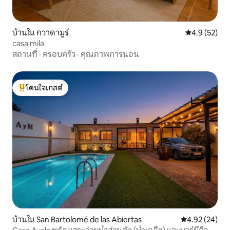
บ้านใน กวาดามูร์
คะแนนเฉลี่ย 4
4.9 (52)
casa mila
สถานที่
·
ครอบครัว
·
คุณภาพการนอน
โดนใจเกสต์
โดนใจเกสต์ที่สุด
บ้านใน San Bartolomé de las Abiertas
คะแนนเฉลี่ย 4.
4.92 (24)