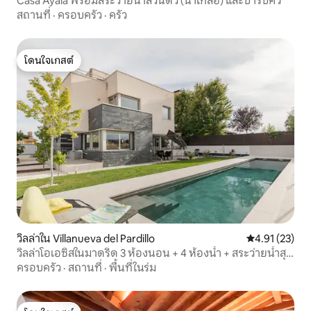
Casa Ayala พร้อมสระว่ายน้ำส่วนตัว (น้ำเกลือ) และบาร์บีคิว
สถานที่
·
ครอบครัว
·
ครัว
โดนใจเกสต์
โดนใจเกสต์
วิลล่าใน Villanueva del Pardillo
คะแนนเฉลี่ย 4.
4.91 (23)
วิลล่าโอเอซิสในมาดริด 3 ห้องนอน + 4 ห้องน้ำ + สระว่ายน้ำสุด
หรู
ครอบครัว
·
สถานที่
·
พื้นที่ในร่ม