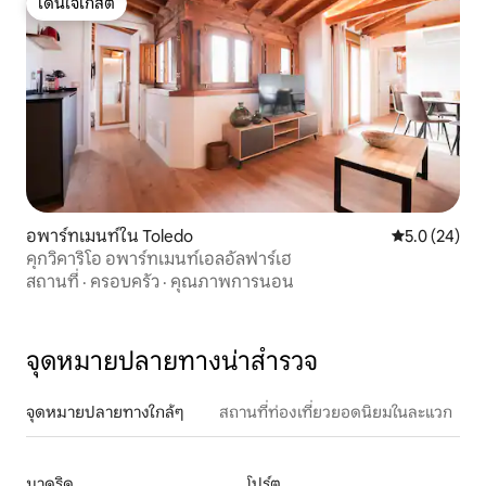
โดนใจเกสต์
โดนใจเกสต์
อพาร์ทเมนท์ใน Toledo
คะแนนเฉลี่ย 5
5.0 (24)
คุกวิคาริโอ อพาร์ทเมนท์เอลอัลฟาร์เฮ
สถานที่
·
ครอบครัว
·
คุณภาพการนอน
จุดหมายปลายทางน่าสำรวจ
จุดหมายปลายทางใกล้ๆ
สถานที่ท่องเที่ยวยอดนิยมในละแวก
มาดริด
โปร์ตู