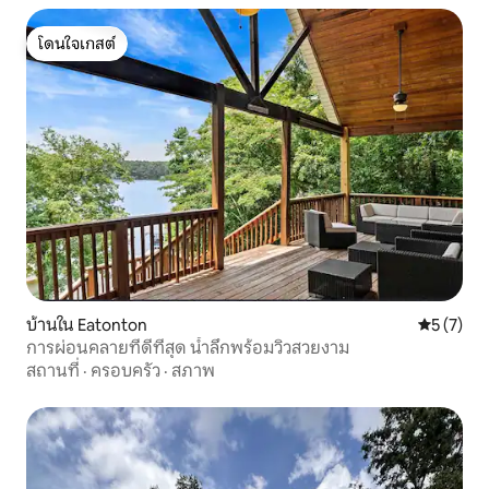
โดนใจเกสต์
โดนใจเกสต์
บ้านใน Eatonton
คะแนนเฉลี่
5 (7)
การผ่อนคลายที่ดีที่สุด น้ำลึกพร้อมวิวสวยงาม
สถานที่
·
ครอบครัว
·
สภาพ