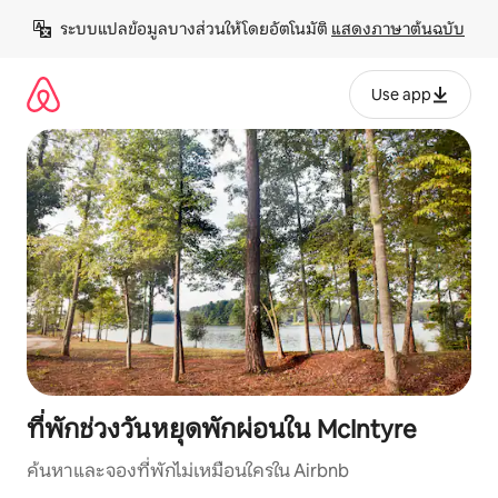
ข้าม
ระบบแปลข้อมูลบางส่วนให้โดยอัตโนมัติ 
แสดงภาษาต้นฉบับ
ไป
ยัง
เนื้อหา
Use app
ที่พักช่วงวันหยุดพักผ่อนใน McIntyre
ค้นหาและจองที่พักไม่เหมือนใครใน Airbnb