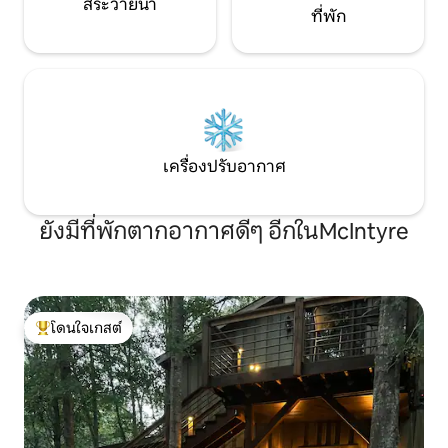
สระว่ายน้ำ
ที่พัก
เครื่องปรับอากาศ
ยังมีที่พักตากอากาศดีๆ อีกในMcIntyre
โดนใจเกสต์
โดนใจเกสต์ที่สุด