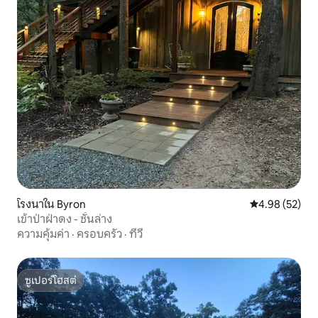
โรงนาใน Byron
คะแนนเฉลี่ย 4.
4.98 (52)
เข้าป่าฝ่าดง - ชั้นล่าง
ความคุ้มค่า
·
ครอบครัว
·
ทีวี
ซูเปอร์โฮสต์
ซูเปอร์โฮสต์