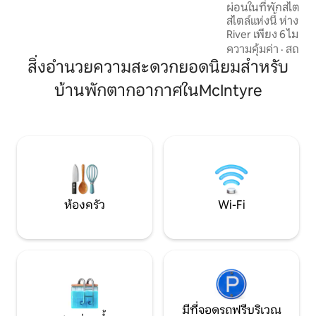
ผ่อนในที่พักสไตล์ว
สบาย ที่พักแห่งนี้จึงเป็นการผสมผสานที่
สไตล์แห่งนี้ ห่างจ
ลงตัวระหว่างความมหัศจรรย์ในวัยเด็กกับ
River เพียง 6 ไมล์ อ
ความสะดวกสบายที่ทันสมัย 🌿 จองที่พัก
โรงพยาบาล VA และ
ความคุ้มค่า
·
สถานที
พักผ่อนท่ามกลางบรรยากาศฤดูใบไม้ผลิที่
ค 20 นาที สวนสาธา
สิ่งอำนวยความสะดวกยอดนิยมสำหรับ
เงียบสงบของคุณวันนี้! ✨
นาที ห้องนอนขนาด
บ้านพักตากอากาศในMcIntyre
ควีนไซส์และลอฟท์ 
4 คนและเด็ก 2 คนได
พร้อมบาร์ สิ่งอำน
อินเทอร์เน็ต เคเบิล 
ผ้าปูที่นอน จานช
ให้ครบครัน อพาร์ทเ
จอดรถแยกต่างหาก
ห้องครัว
Wi-Fi
มีที่จอดรถฟรีบริเวณ