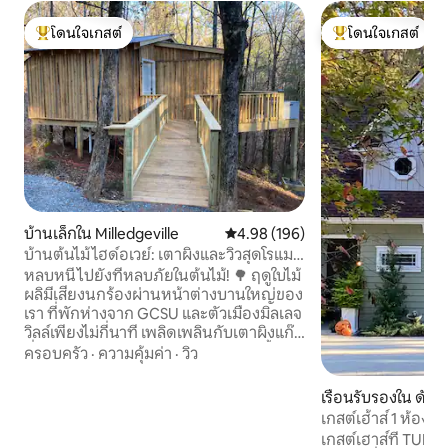
โดนใจเกสต์
โดนใจเกสต์
โดนใจเกสต์ที่สุด
โดนใจเกสต์ที่สุด
บ้านเล็กใน Milledgeville
คะแนนเฉลี่ย 4.98 จาก 5, 196 รีวิว
4.98 (196)
บ้านต้นไม้ไฮด์อเวย์: เตาผิงและวิวสุดโรแมน
ติก
หลบหนีไปยังที่หลบภัยในต้นไม้! 🌳 ฤดูใบไม้
ผลิมีเสียงนกร้องผ่านหน้าต่างบานใหญ่ของ
เรา ที่พักห่างจาก GCSU และตัวเมืองมิลเลจ
วิลล์เพียงไม่กี่นาที เพลิดเพลินกับเตาผิงแก๊ส
ที่อบอุ่น เตียงควีนไซส์ และฝักบัวอาบน้ำ
ครอบครัว
·
ความคุ้มค่า
·
วิว
แบบสายฝน ห้องครัวขนาดเล็กมีเครื่องชง
กาแคปซูล Keurig เตาไฟฟ้า และเตาอบปิ้ง
เรือนรับรองใน ดับล
ขนมปัง (ไม่มีเตาอบ) รวมถึงเตาบาร์บีคิว
เกสต์เฮ้าส์ 1 ห้องน
แบบพกพาและที่ก่อกองไฟด้านนอก ด้วย
เกสต์เฮาส์ที่ TURKE
Wi-Fi ที่เร็วและเครื่องปรับอากาศที่เย็น