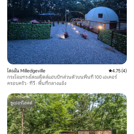
โดมใน Milledgeville
คะแนนเฉลี่ย 4
4.75 (4)
กระโจมทรงโดมสไตล์แฮบบิทส่วนตัวบนพื้นที่ 100 เอเคอร์
ครอบครัว
·
ทีวี
·
พื้นที่กลางแจ้ง
ซูเปอร์โฮสต์
ซูเปอร์โฮสต์