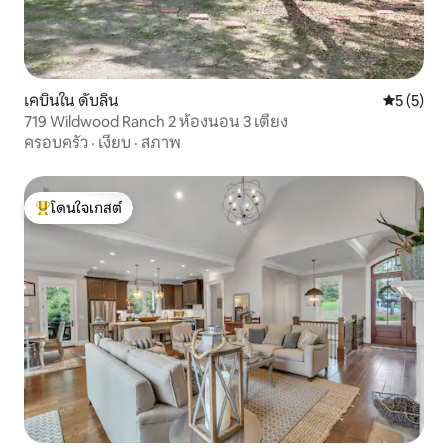
เคบินใน ดับลิน
คะแนนเฉลี่
5 (5)
719 Wildwood Ranch 2 ห้องนอน 3 เตียง
ครอบครัว
·
เงียบ
·
สภาพ
โดนใจเกสต์
โดนใจเกสต์ที่สุด