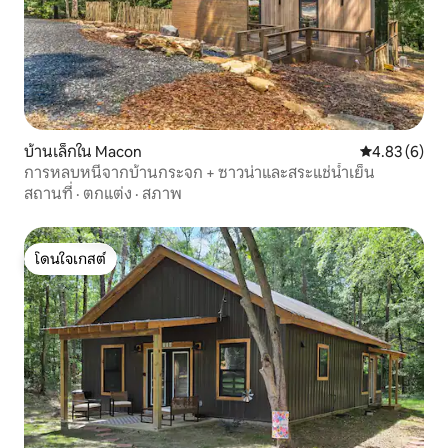
บ้านเล็กใน Macon
คะแนนเฉลี่ย 4
4.83 (6)
การหลบหนีจากบ้านกระจก + ซาวน่าและสระแช่น้ำเย็น
สถานที่
·
ตกแต่ง
·
สภาพ
โดนใจเกสต์
โดนใจเกสต์