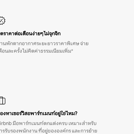
ิดราคาต่อเดือนง่ายๆ ไม่จุกจิก
้านพักตากอากาศระยะยาวราคาพิเศษ จ่าย
ดือนละครั้ง ไม่คิดค่าธรรมเนียมเพิ่ม*
องหาเซอร์วิสอพาร์ทเมนท์อยู่ใช่ไหม?
irbnb มีอพาร์ทเมนท์ตกแต่งครบ เหมาะสำหรับ
ารรับรองพนักงาน ที่อยู่ขององค์กร และการย้าย