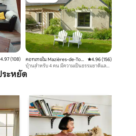
โดนใจเกสต์ที่สุด
ะแนนเฉลี่ย 4.97 จาก 5, 108 รีวิว
4.97 (108)
คอทเทจใน Mazières-de-Tou
คะแนนเฉลี่ย 4.96 จาก 5, 
4.96 (156)
raine
บ้านสำหรับ 4 คน มีความเป็นธรรมชาติและ
พื้นที่กว้างขวาง
ประหยัด