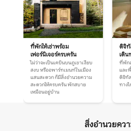
ที่พักให้เช่าพร้อม
ดิจิ
เฟอร์นิเจอร์ครบครัน
เดิน
ไม่ว่าจะเป็นเคบินบนภูเขาเงียบ
ที่พั
สงบ หรืออพาร์ทเมนท์ในเมือง
และพื
แสนสะดวก ก็มีสิ่งอำนวยความ
ดิจิ
สะดวกให้ครบครัน พักสบาย
ทางไ
เหมือนอยู่บ้าน
สิ่งอำนวยคว