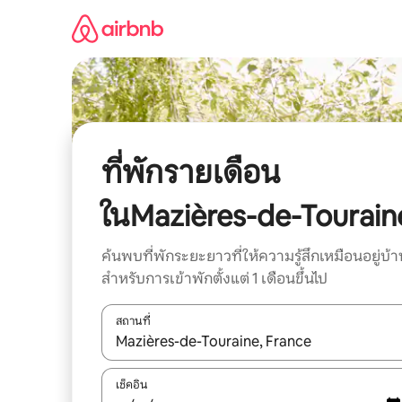
ข้าม
ไป
ยัง
เนื้อหา
ที่พักรายเดือน
ในMazières-de-Tourain
ค้นพบที่พักระยะยาวที่ให้ความรู้สึกเหมือนอยู่บ้า
สำหรับการเข้าพักตั้งแต่ 1 เดือนขึ้นไป
สถานที่
ใช้ลูกศรขึ้นลง หรือใช้การสัมผัสหรือปัด เพื่อสำรวจผ
เช็คอิน