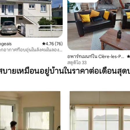
สต์
โดนใจเกสต์ที่สุด
86 รีวิว
ngeais
คะแนนเฉลี่ย 4.76 จาก 5, 76 รีวิว
4.76 (76)
กอากาศที่อบอุ่นในลังคมในลอง
อพาร์ทเมนท์ใน Clère-les-Pin
ค
s
สตูดิโอ 33
บายเหมือนอยู่บ้านในราคาต่อเดือนสุด