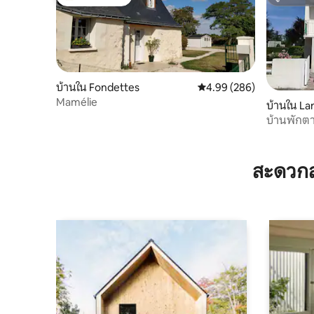
โดนใจเกสต์ที่สุด
ซูเปอร์โฮ
บ้านใน Fondettes
คะแนนเฉลี่ย 4.99 จาก 5, 2
4.99 (286)
Mamélie
บ้านใน La
บ้านพักตา
เกอา
สะดวกส