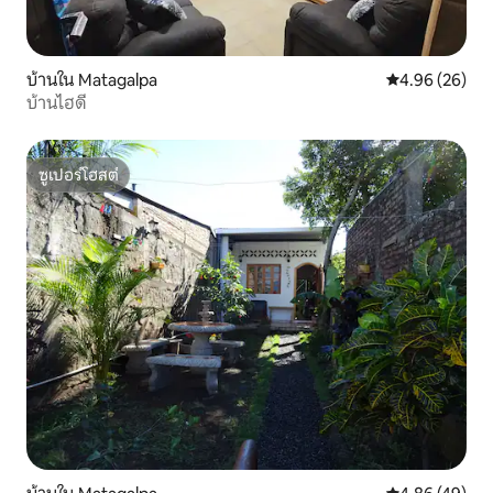
บ้านใน Matagalpa
คะแนนเฉลี่ย 4.
4.96 (26)
บ้านไฮดี
ซูเปอร์โฮสต์
ซูเปอร์โฮสต์