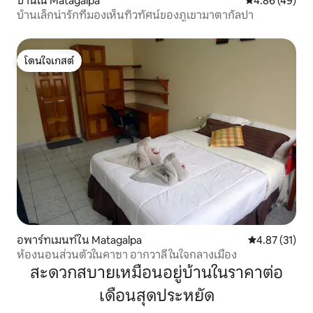
บ้านใน Matagalpa
คะแนนเฉลี่ย 4.
4.86 (49)
บ้านเล็กน่ารักที่มองเห็นทิวทัศน์ของภูเขามาตากัลปา
โดนใจเกสต์
โดนใจเกสต์
อพาร์ทเมนท์ใน Matagalpa
คะแนนเฉลี่ย 4.
4.87 (31)
ห้องนอนส่วนตัวในคาซา อากวาลี ในใจกลางเมือง
สะดวกสบายเหมือนอยู่บ้านในราคาต่อ
เดือนสุดประหยัด