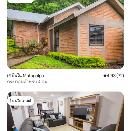
โดนใจเกสต์
เคบินใน Matagalpa
คะแนนเฉลี่ย 4.
4.93 (72)
กระท่อมสำหรับ 4 คน
โดนใจเกสต์
โดนใจเกสต์