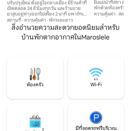
ฝั่งแม่น้ำทิสซา อพา
ปรับปรุงใหม่ ตั้งอยู่ใจกลางเมือง มีร้านค้าที่
พักด้วยห้องครัวที่
เปิดตลอด 24 ชั่วโมงทุกวัน และร้านขาย
ปรับอากาศ สมาร์ทท
ความคุ้มค่า
·
สถานที
ยาสูบอยู่ห่างออกไปเพียง 2 นาที อพาร์ทเม
ฐานะเจ้าของที่พัก
นท์สตูดิโอชั้น 1 เงียบสงบ มีเครื่องซักผ้า
สถานที่
·
ความคุ้มค่า
·
พักระยะยาว
เรื่อง และทำให้กา
เครื่องปรับอากาศ เครื่องครัว สูบบุหรี่ด้าน
สิ่งอำนวยความสะดวกยอดนิยมสำหรับ
สบายยิ่งขึ้นด้วยกา
นอกที่ระเบียงได้ NTAK: HY8Q8T4PQX
ท้องถิ่น สำคัญ: น
บ้านพักตากอากาศในMaroslele
แฟลตสตูดิโออยู่ใจกลางเมืองใกล้กับแม่น้ำ
จองแล้ว ยังต้องชำร
Tisza ร้านค้าและห้องออกกำลังกาย 24
(IFA) 800 ฟอรินต
ชั่วโมง เป็นแฟลตที่ได้รับการปรับปรุงใหม่
ก่อนเช็คอินหรือเม
พร้อมระเบียงเล็กๆ Ce studio se trouve au
ของฮังการีที่บังคับใ
coeur du centre-ville de Szeged. อพาร์ท
เมนท์มีเฟอร์นิเจอร์และได้รับการปรับปรุง
ใหม่
ห้องครัว
Wi-Fi
มีที่จอดรถฟรีบริเวณ