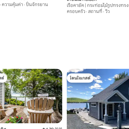
ไมล์ถึงอาคาเดีย
·
ความคุ้มค่า
·
ปั่นจักรยาน
เรือคายัค | กระท่อมไม้รูปทรงทร
ทะเลสาบในเมน | เครื่องปรับอาก
ครอบครัว
·
สถานที่
·
วิว
 45 รีวิว
ต์
โดนใจเกสต์
ต์
โดนใจเกสต์