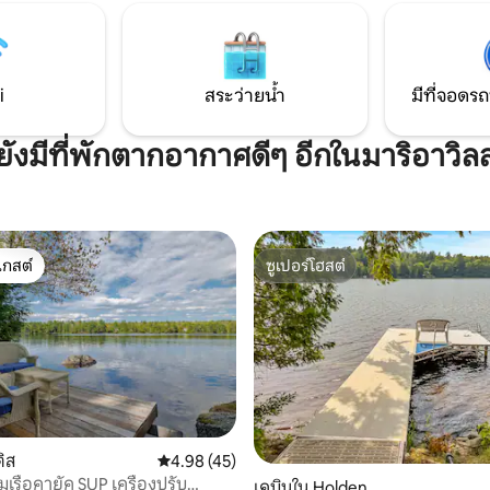
ลส์เวิร์ท 50 นาทีถึงอะคาเดียและบ
เบอร์ 50 นาทีถึงชูดิกพอยท์ 1 ชั่
บินบังกอร์
i
สระว่ายน้ำ
มีที่จอดรถ
ยังมีที่พักตากอากาศดีๆ อีกในมาริอาวิลล
เกสต์
ซูเปอร์โฮสต์
์ที่สุด
ซูเปอร์โฮสต์
ติส
คะแนนเฉลี่ย 4.98 จาก 5, 45 รีวิว
4.98 (45)
มเรือคายัค SUP เครื่องปรับ
เคบินใน Holden