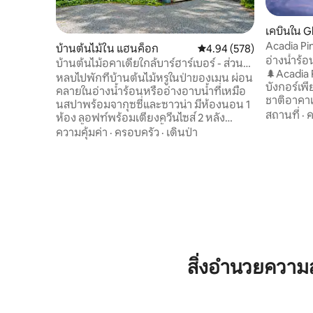
เคบินใน G
Acadia Pi
บ้านต้นไม้ใน แฮนค็อก
คะแนนเฉลี่ย 4.94 จาก 5, 5
4.94 (578)
10 นาทีถึ
อ่างน้ำร้
บ้านต้นไม้อคาเดียใกล้บาร์ฮาร์เบอร์ - ส่วน
🌲Acadia 
ตัวหรูหรา
หลบไปพักที่บ้านต้นไม้หรูในป่าของเมน ผ่อน
บังกอร์เพี
คลายในอ่างน้ำร้อนหรืออ่างอาบน้ำที่เหมือ
ชาติอาคาเ
นสปาพร้อมจากุซซี่และซาวน่า มีห้องนอน 1
ตกแต่งภาย
สถานที่
·
ค
ห้อง ลอฟท์พร้อมเตียงควีนไซส์ 2 หลัง
เวลาอันอบ
ห้องน้ำ 1 ห้องและห้องน้ำรวม 1 ห้อง ห้อง
ความคุ้มค่า
·
ครอบครัว
·
เดินป่า
นี้มีพื้นที
ครัว เตาผิง อ่างน้ำร้อน ห้องซักรีด ระเบียงที่
พื้นผิวที
มีฉากกั้น และฝักบัวกลางแจ้ง ตั้งอยู่ในทำเล
อ่อนโยน แล
ที่สมบูรณ์แบบสำหรับการเยี่ยมชมอุทยาน
ที่พัก เอ
แห่งชาติอะคาเดียเส้นทาง ATV และการขับ
กับยามเช้
รถชมวิว ไม่ว่าจะเป็นการลบล้างความกังวล
หิน หรือ
ของคุณ ผ่อนคลายริมกองไฟ หรือพักผ่อน
ท่ามกลางค
บนระเบียงฟังเสียงใบไม้สั่นไหว บ้านต้นไม้สุด
ร้อนส่วนต
หรูแห่งนี้เป็นสถานที่พักผ่อนที่คุณจะไม่มีวัน
ลืม
สิ่งอำนวยความ