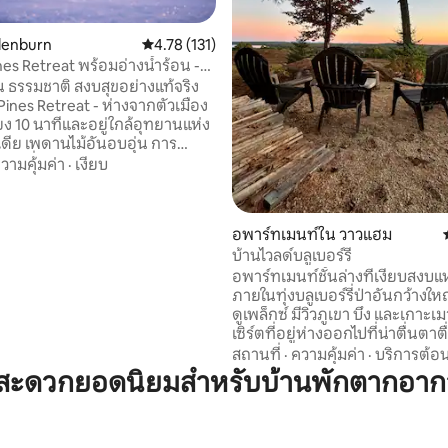
lenburn
คะแนนเฉลี่ย 4.78 จาก 5, 131 รีวิว
4.78 (131)
nes Retreat พร้อมอ่างน้ำร้อน -
78 รีวิว
งตัวเมืองแบงกอร์
อน ธรรมชาติ สงบสุขอย่างแท้จริง
Pines Retreat - ห่างจากตัวเมือง
ยง 10 นาทีและอยู่ใกล้อุทยานแห่ง
ดีย เพดานไม้อันอบอุ่น การ
ในที่คัดสรรมาอย่างดี และช่วง
วามคุ้มค่า
·
เงียบ
อุ่นในป่าเมนอันงดงาม ที่พักแห่ง
่นั่งเล่นแบบเปิดโล่งที่ตกแต่งด้วย
่มีลวดลายหลากหลาย แสงสว่างที่
อพาร์ทเมนท์ใน วาวแฮม
ะการตกแต่งที่มีสไตล์ทั่วทั้ง
บ้านไวลด์บลูเบอร์รี่
นกายลงบนที่นั่งหรูหรา เพลิดเพลิน
อพาร์ทเมนท์ชั้นล่างที่เงียบสงบแห่ง
าอันเงียบสงบพร้อมกาแฟที่เกาะ
ภายในทุ่งบลูเบอร์รี่ป่าอันกว้าง
ผ่อนคลายหลังจากออกสำรวจ
ดูเพล็กซ์ มีวิวภูเขา บึง และเกาะเ
วามเงียบสงบของป่าในอ่างน้ำ
เซิร์ตที่อยู่ห่างออกไปที่น่าตื่นตาต
ัวของคุณ
เพลิดเพลินกับความเงียบสงบพระ
สถานที่
·
ความคุ้มค่า
·
บริการต้อน
ขึ้นและพระอาทิตย์ตกดิน สถานที่พักผ่อนที่
สะดวกยอดนิยมสำหรับบ้านพักตากอากา
อบอุ่นแห่งใหม่นี้มีห้องครัวเต็มร
นอน 2 ห้องและห้องน้ำทันสมัย 1 
เครื่องซักผ้าและเครื่องอบผ้า ใกล้กับเส้นทาง
เดินป่าและรถ ATV มากมาย 20 นา