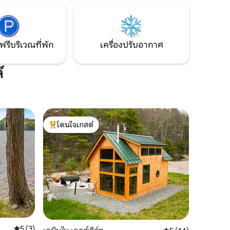
าร์ฮาร์
วโมงถึงสนาม
ฟรีบริเวณที่พัก
เครื่องปรับอากาศ
์
โดนใจเกสต์
โดนใจเกสต์ที่สุด
คะแนนเฉลี่ย 5 จาก 5, 3 รีวิว
5 (3)