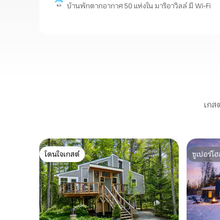
บ้านพักตากอากาศ 50 แห่งใน มาริอาวิลล์ มี Wi-Fi
เกสต
โดนใจเกสต์
ซูเปอร์โฮ
โดนใจเกสต์
ซูเปอร์โฮ