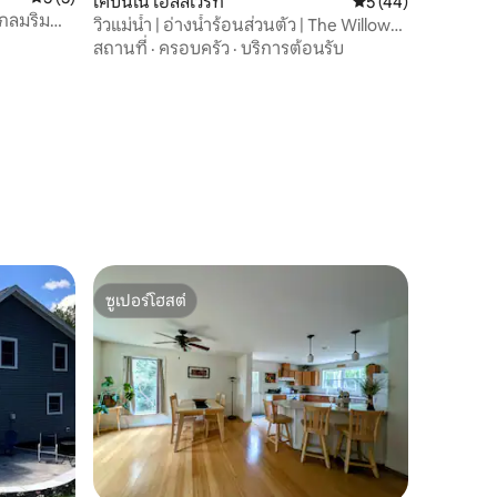
เคบินใน เอลส์เวิร์ท
คะแนนเฉลี่ย 5 จาก 5,
5 (44)
งกลมริม
วิวแม่น้ำ | อ่างน้ำร้อนส่วนตัว | The Willow
าศ
Cabin
สถานที่
·
ครอบครัว
·
บริการต้อนรับ
ซูเปอร์โฮสต์
ซูเปอร์โฮสต์