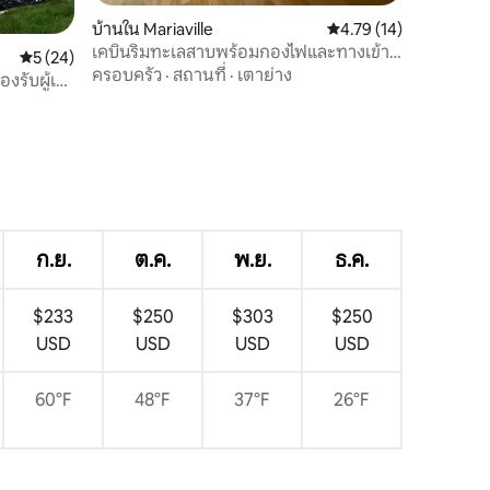
บ้านใน Mariaville
คะแนนเฉลี่ย 4.79 จาก 5,
4.79 (14)
เคบินริมทะเลสาบพร้อมกองไฟและทางเข้า
คะแนนเฉลี่ย 5 จาก 5, 24 รีวิว
5 (24)
ตกปลา
ครอบครัว
·
สถานที่
·
เตาย่าง
งรับผู้เข้า
ก.ย.
ต.ค.
พ.ย.
ธ.ค.
$233
$250
$303
$250
USD
USD
USD
USD
60°F
48°F
37°F
26°F