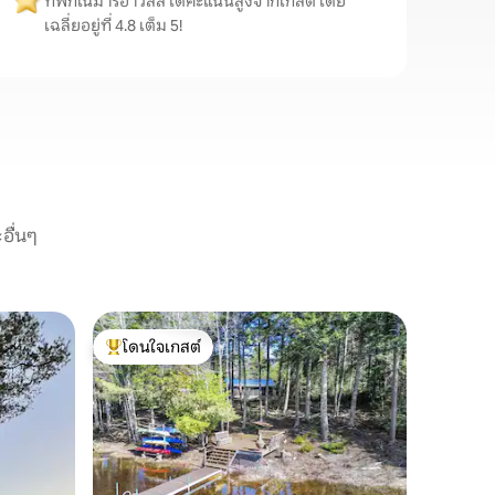
ที่พักในมาริอาวิลล์ได้คะแนนสูงจากเกสต์ โดย
เฉลี่ยอยู่ที่ 4.8 เต็ม 5!
อื่นๆ
บ้านใน Ma
โดนใจเกสต์
โดนใจ
ที่พักสไต
โดนใจเกสต์ที่สุด
โดนใจเกส
เพิ่งสร้างใ
ยินดีต้อน
เพลิดเพล
น่าตื่นตาต
อำนวยควา
สมัยทั้งห
ครอบครัว
มีเตาแก๊