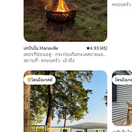
อากาศ 30 
ครอบครัว
เคบินใน Mariaville
คะแนนเฉลี่ย 4.93 จาก 5,
4.93 (45)
เพชรที่ซ่อนอยู่ - กระท่อมริมทะเลสบายและ
เงียบสงบ
สถานที่
·
ครอบครัว
·
เข้าถึง
โดนใจเกสต์
โดนใจเกส
โดนใจเกสต์ที่สุด
โดนใจเกส