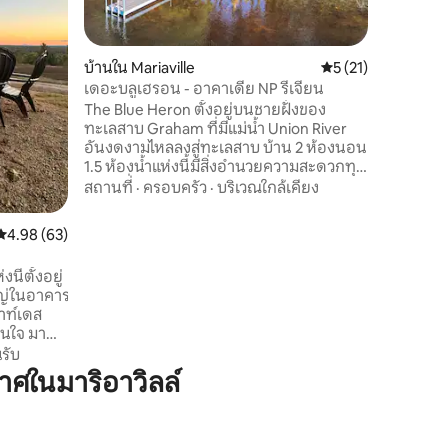
อาชีพแบบเ
ที่ยอดเยี
เพลิดเพล
บ้านใน Mariaville
คะแนนเฉลี่ย 5 จาก 5,
5 (21)
กองไฟจาก
ขนาด 85 น
เดอะบลูเฮรอน - อาคาเดีย NP รีเจียน
ผ่านที่พั
The Blue Heron ตั้งอยู่บนชายฝั่งของ
Fast ในที่
ทะเลสาบ Graham ที่มีแม่น้ำ Union River
อันงดงามไหลลงสู่ทะเลสาบ บ้าน 2 ห้องนอน
1.5 ห้องน้ำแห่งนี้มีสิ่งอำนวยความสะดวกทุก
อย่างที่คุณขอได้รวมถึงอินเทอร์เน็ต
สถานที่
·
ครอบครัว
·
บริเวณใกล้เคียง
ความเร็วสูงเครื่องปั่นไฟแบบสแตนด์บาย
เครื่องซักผ้า/เครื่องอบผ้ากิจกรรมกลางแจ้ง
คะแนนเฉลี่ย 4.98 จาก 5, 63 รีวิว
4.98 (63)
มากมาย ผ่อนคลายที่ลานด้านหน้าหรือ
ระเบียงริมทะเลสาบที่ได้รับการคัดกรอง เดิน
นี้ตั้งอยู่
ลงไปที่ดาดฟ้าริมน้ำขนาดใหญ่ที่มีเตาผิงบน
ใหญ่ในอาคาร
น้ำพร้อมท่าเทียบเรือลงไปในทะเลสาบเพื่อ
มาท์เดส
ตกปลาพายเรือคายัคว่ายน้ำฯลฯผ่อนคลาย
ื่นใจ มา
เติมพลังเชื่อมต่อใหม่
อาทิตย์
รับ
ศในมาริอาวิลล์
ูปแบบห้อง
ห้องพร้อม
ทีถึงเอ