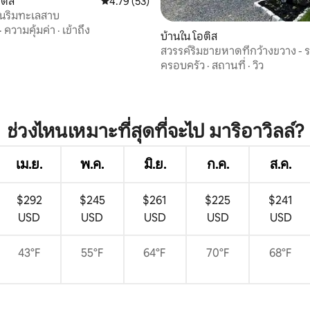
อติส
คะแนนเฉลี่ย 4.79 จาก 5, 53 รีวิว
4.79 (53)
่นริมทะเลสาบ
·
ความคุ้มค่า
·
เข้าถึง
บ้านใน โอติส
สวรรค์ริมชายหาดที่กว้างขวาง - รอ
พักสูงสุด 12 คน!
ครอบครัว
·
สถานที่
·
วิว
58 รีวิว
ช่วงไหนเหมาะที่สุดที่จะไป มาริอาวิลล์?
เม.ย.
พ.ค.
มิ.ย.
ก.ค.
ส.ค.
$292
$245
$261
$225
$241
USD
USD
USD
USD
USD
43°F
55°F
64°F
70°F
68°F