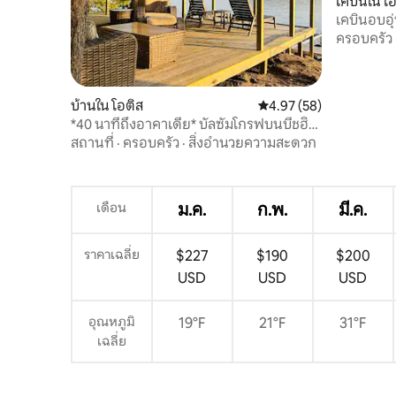
เคบินใน โ
เคบินอบอุ
ครอบครัว
บ้านใน โอติส
คะแนนเฉลี่ย 4.97 จาก 5, 
4.97 (58)
*40 นาทีถึงอาคาเดีย* บัลซัมโกรฟบนบีชฮิ
ลล์พอนด์
สถานที่
·
ครอบครัว
·
สิ่งอำนวยความสะดวก
เดือน
ม.ค.
ก.พ.
มี.ค.
ราคาเฉลี่ย
$227
$190
$200
USD
USD
USD
อุณหภูมิ
19°F
21°F
31°F
เฉลี่ย