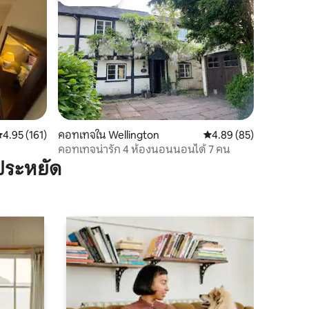
โดนใจเกสต์
ะแนนเฉลี่ย 4.95 จาก 5, 161 รีวิว
4.95 (161)
คอทเทจใน Wellington
คะแนนเฉลี่ย 4.89 จาก 5,
4.89 (85)
คอทเทจน่ารัก 4 ห้องนอนนอนได้ 7 คน
ประหยัด