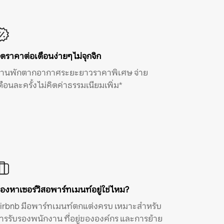
ิดราคาต่อเดือนง่ายๆ ไม่จุกจิก
้านพักตากอากาศระยะยาวราคาพิเศษ จ่าย
ดือนละครั้ง ไม่คิดค่าธรรมเนียมเพิ่ม*
องหาเซอร์วิสอพาร์ทเมนท์อยู่ใช่ไหม?
irbnb มีอพาร์ทเมนท์ตกแต่งครบ เหมาะสำหรับ
ารรับรองพนักงาน ที่อยู่ขององค์กร และการย้าย