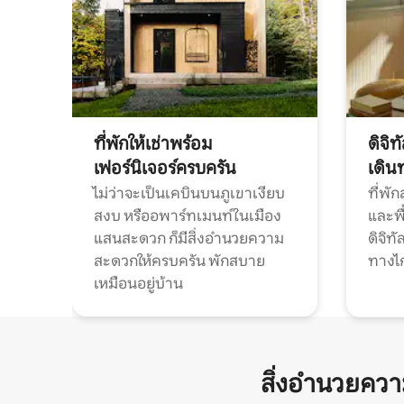
ที่พักให้เช่าพร้อม
ดิจิ
เฟอร์นิเจอร์ครบครัน
เดิน
ไม่ว่าจะเป็นเคบินบนภูเขาเงียบ
ที่พั
สงบ หรืออพาร์ทเมนท์ในเมือง
และพื
แสนสะดวก ก็มีสิ่งอำนวยความ
ดิจิ
สะดวกให้ครบครัน พักสบาย
ทางไ
เหมือนอยู่บ้าน
สิ่งอำนวยคว