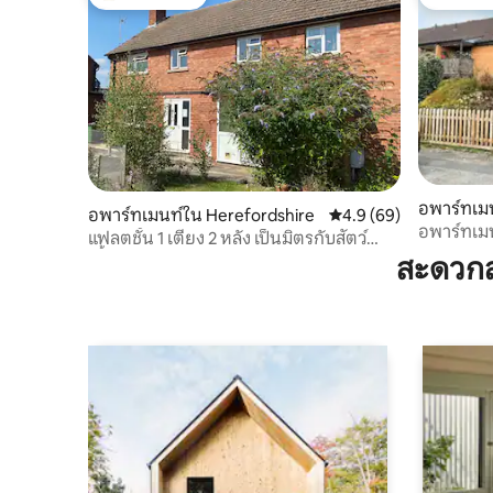
โดนใจเกสต์ที่สุด
โดนใจเกส
อพาร์ทเมน
อพาร์ทเมนท์ใน Herefordshire
คะแนนเฉลี่ย 4.9 จาก 5, 
4.9 (69)
อพาร์ทเมน
แฟลตชั้น 1 เตียง 2 หลัง เป็นมิตรกับสัตว์
เลี้ยง
สะดวกส