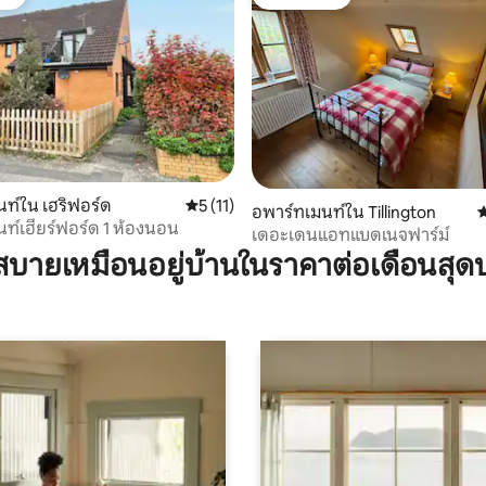
ต์
โดนใจเกสต์
ท์ใน เฮริฟอร์ด
คะแนนเฉลี่ย 5 จาก 5, 11 รีวิว
5 (11)
69 รีวิว
อพาร์ทเมนท์ใน Tillington
ค
ท์เฮียร์ฟอร์ด 1 ห้องนอน
เดอะเดนแอทแบดเนจฟาร์ม์
บายเหมือนอยู่บ้านในราคาต่อเดือนสุด