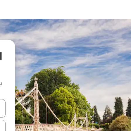
l
น
ลการค้นหา