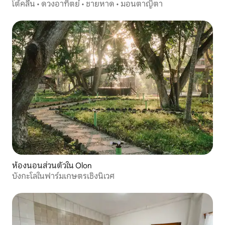
โต้คลื่น • ดวงอาทิตย์ • ชายหาด • มอนตาญิตา
ห้องนอนส่วนตัวใน Olon
บังกะโลในฟาร์มเกษตรเชิงนิเวศ