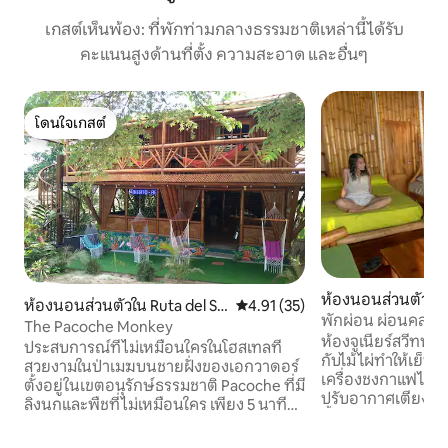
เกสต์เห็นพ้อง: ที่พักท่ามกลางธรรมชาติเหล่านี้ได้รับ
คะแนนสูงด้านที่ตั้ง ความสะอาด และอื่นๆ
โดนใจเกสต์
โดนใจเกสต์
ห้องนอนส่วนตัวใน 
ห้องนอนส่วนตัวใน Ruta del Sp
คะแนนเฉลี่ย 4.91 จาก 5, 35 รีวิว
4.91 (35)
พักผ่อน ผ่อนคลาย แ
ondylus
The Pacoche Monkey
แตกต่าง !!!
ห้องจูเนียร์สวีทพ
ประสบการณ์ที่ไม่เหมือนใครในโฮสเทลที่
กับไม้ไผ่ทำให้เย็นสุ
สวยงามในป่าเมฆบนชายฝั่งของเอกวาดอร์
เครื่องชงกาแฟไมโคร
ตั้งอยู่ในเขตอนุรักษ์ธรรมชาติ Pacoche ที่มี
ปรับอากาศเตียงเปล
ลิงนกและพืชที่ไม่เหมือนใคร เพียง 5 นาทีถึง
ชั้น 1 เตียงพร้อมพื้น
ตัวเมืองชายหาดของซานลอเรนโซหรือลิกูกี
ฝักบัวอาบน้ำพร้อมน้
และ 30 นาทีถึงตัวเมืองมันตา เพลิดเพลิน