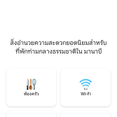
ระดับน้ำทะเล 40 เ
กับความเงียบสงบของความงามตาม
แห่งหนึ่งในเอกวาดอ
ธรรมชาติที่บรรยากาศโดยรอบในที่หลบภัย
มีระเบียงสำหรับย่
ที่เงียบสงบแห่งนี้ ที่พักตั้งอยู่ท่ามกลางยอด
ทิส มีบริการอาหาร
ไม้ เพลิดเพลินกับอาหารอร่อยๆในร้าน
บทเรียนโต้คลื่นราค
อาหารและเครื่องดื่มบนระเบียงที่มองเห็น
ป่าขณะพระอาทิตย์ตกดิน
สิ่งอำนวยความสะดวกยอดนิยมสำหรับ
ที่พักท่ามกลางธรรมชาติใน มานาบี
ห้องครัว
Wi-Fi