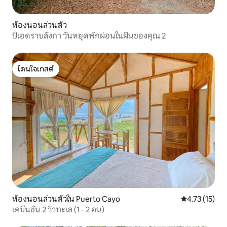
ห้องนอนส่วนตัว
ปิเอดราบลังกา วันหยุดพักผ่อนในฝันของคุณ 2
โดนใจเกสต์
โดนใจเกสต์
ห้องนอนส่วนตัวใน Puerto Cayo
คะแนนเฉลี่ย 4.
4.73 (15)
เคบีนชั้น 2 วิวทะเล (1 - 2 คน)