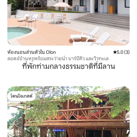
ห้องนอนส่วนตัวใน Olon
คะแนนเฉลี่ย 
5.0 (3)
ลอดจ์บ้านหรูพร้อมสระว่ายน้ำ บาร์บีคิว และวิวทะเล
ที่พักท่ามกลางธรรมชาติที่มีลาน
โดนใจเกสต์
โดนใจเกสต์