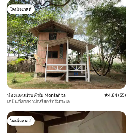
โดนใจเกสต์
โดนใจเกสต์
ห้องนอนส่วนตัวใน Montañita
คะแนนเฉลี่ย 4.
4.84 (55)
เคบินที่สวยงามในรีสอร์ทริมทะเล
โดนใจเกสต์
โดนใจเกสต์