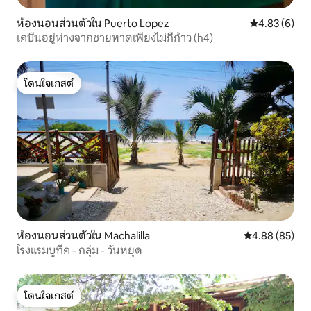
ห้องนอนส่วนตัวใน Puerto Lopez
คะแนนเฉลี่ย 4
4.83 (6)
เคบีนอยู่ห่างจากชายหาดเพียงไม่กี่ก้าว (h4)
โดนใจเกสต์
โดนใจเกสต์
ห้องนอนส่วนตัวใน Machalilla
คะแนนเฉลี่ย 4.
4.88 (85)
โรงแรมบูทีค - กลุ่ม - วันหยุด
โดนใจเกสต์
โดนใจเกสต์