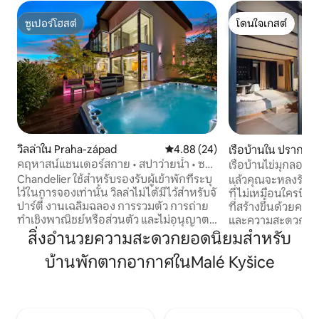
ซูเปอร์โฮสต์
โดนใจเกสต์
ซูเปอร์โฮสต์
โดนใจเกสต์
วิลล่าใน Praha-západ
คะแนนเฉลี่ย 4.88 จาก 5, 24 รีวิว
4.88 (24)
เรือบ้านใน ปราก 7
คฤหาสน์แชนเดอร์สกาย • สปาว่ายน้ำ • ซาว
เรือบ้านไข่มุกลอยน
น่า • สวน
Chandelier ใช้สำหรับรองรับผู้เข้าพักที่ระบุ
แล้วคุณจะหลงรักก
ไว้ในการจองเท่านั้น วิลล่าไม่ได้มีไว้สำหรับจัด
ที่ไม่เหมือนใครนี้ เร
ปาร์ตี้ งานเฉลิมฉลอง การรวมตัว การถ่าย
ที่สร้างขึ้นด้วยค
ทำเชิงพาณิชย์หรือส่วนตัว และไม่อนุญาต
และความสะดวกสบา
ให้บุคคลภายนอกการจองเข้ามาเยี่ยมเยียน
ประสบการณ์การเข้
สิ่งอำนวยความสะดวกยอดนิยมสำหรับ
ด้วย สัมผัสวิลล่าที่มีดีไซน์โดดเด่น พร้อม
จะไม่อยากจากไป
บ้านพักตากอากาศในMalé Kyšice
สระว่ายน้ำกลางแจ้ง สปา ซาวน่า และพื้นที่
หรือเพียงแค่สังเกตโ
350 ตร.ม. เพลิดเพลินกับการตกแต่งภายใน
ปลาหรือลองเล่นแพด
สุดหรูที่มีต้นไม้มีชีวิตชีวา ลักษณะทาง
เตียงคู่และเตียงเด็
สถาปัตยกรรม และโคมระย้าของเคนเนธ โค
ขนาดเล็ก คุณจะได
บอนปู เหมาะสำหรับครอบครัวและกลุ่มที่
ชิมในห้องครัวที่มี