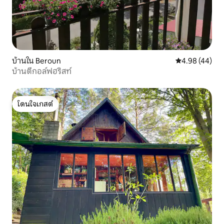
บ้านใน Beroun
คะแนนเฉลี่ย 4.
4.98 (44)
บ้านตีกอล์ฟฮริสท์
โดนใจเกสต์
โดนใจเกสต์