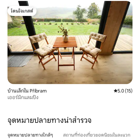
โดนใจเกสต์
โดนใจเกสต์
บ้านเล็กใน Příbram
คะแนนเฉลี่ย 5
5.0 (15)
เออร์มิกแลมปิง
จุดหมายปลายทางน่าสำรวจ
จุดหมายปลายทางใกล้ๆ
สถานที่ท่องเที่ยวยอดนิยมในละแวก