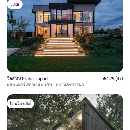
Luxe
Luxe
วิลล่าใน Praha-západ
คะแนนเฉลี่ย 4.
4.79 (47)
แชนเดอร์ สกาย แมนชั่น • สปาและซาวน่า
โดนใจเกสต์
โดนใจเกสต์