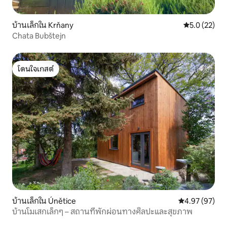
บ้านเล็กใน Krňany
คะแนนเฉลี่ย 5
5.0 (22)
Chata Bubštejn
โดนใจเกสต์
โดนใจเกสต์
บ้านเล็กใน Únětice
คะแนนเฉลี่ย 4.
4.97 (97)
บ้านโมเสกเล็กๆ – สถานที่พักผ่อนทางศิลปะและสุขภาพ