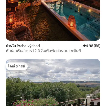
บ้านใน Praha-východ
คะแนนเฉลี่ย 4.
4.98 (56)
พักผ่อนริมลำธาร I 2-3 วันเพื่อพักผ่อนอย่างเต็มที่
โดนใจเกสต์
โดนใจเกสต์