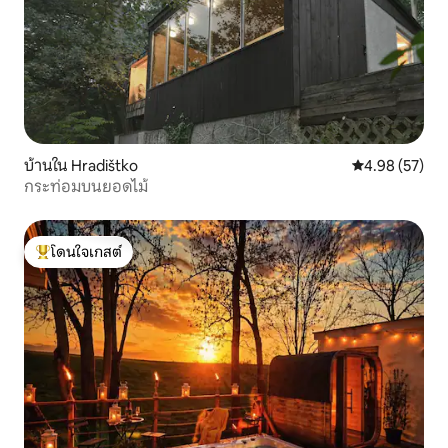
บ้านใน Hradištko
คะแนนเฉลี่ย 4.
4.98 (57)
กระท่อมบนยอดไม้
โดนใจเกสต์
โดนใจเกสต์ที่สุด