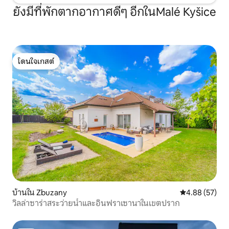
ยังมีที่พักตากอากาศดีๆ อีกในMalé Kyšice
โดนใจเกสต์
โดนใจเกสต์
บ้านใน Zbuzany
คะแนนเฉลี่ย 4.
4.88 (57)
วิลล่าซาร่าสระว่ายน้ำและอินฟราเซานาในเขตปราก