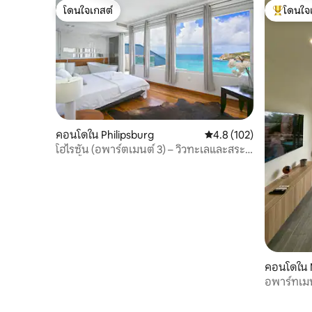
โดนใจเกสต์
โดนใจ
โดนใจเกสต์
โดนใจเกสต
คอนโดใน Philipsburg
คะแนนเฉลี่ย 4.8 จาก 5, 1
4.8 (102)
โฮไรซัน (อพาร์ตเมนต์ 3) – วิวทะเลและสระ
ว่ายน้ำ ระเบียง
คอนโดใน 
อพาร์ทเมน