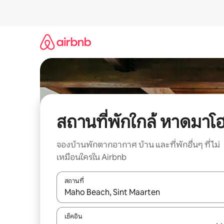
ข้าม
ไป
ยัง
เนื้อหา
สถานที่พักใกล้ หาดมาโ
จองบ้านพักตากอากาศ บ้าน และที่พักอื่นๆ ที่ไม่
เหมือนใครใน Airbnb
สถานที่
ใช้ลูกศรขึ้นลง หรือใช้การสัมผัสหรือปัด เพื่อสำรวจผ
เช็คอิน