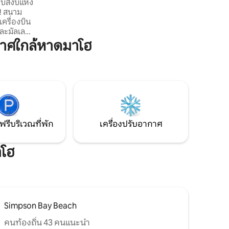
ียบสงบแห่ง
นาที สะดวกต่อการเดินทางไปยังชายหาด
าม
ร้านอาหาร และแหล่งจับจ่ายสินค้า ในขณะ
ครื่องบิน
เดียวกันก็ยังคงความเงียบสงบ
ละมัลเลต์
าหารเช้า/
าศใกล้หาดมาโฮ
ทุกวัน
รมาอย่างดี
มสระว่าย
ัวหรือ
คืน ทุก
ฟรีบริเวณที่พัก
เครื่องปรับอากาศ
าโฮ
Simpson Bay Beach
คนท้องถิ่น 43 คนแนะนำ