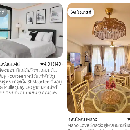
สต์
โดนใจเกสต์
สต์
โดนใจเกสต์
37 รีวิว
ลว์แลนด์ส
คะแนนเฉลี่ย 4.91 จาก 5, 149 รีวิว
4.91 (149)
ห้องนอนทันสมัยวิวทะเลบนมั
ับสู่ Fourteen หนึ่งในที่พักริม
รูหราที่สุดใน St Maarten ตั้งอยู่
 Mullet Bay และสนามกอล์ฟที่
ู่บนชั้น 9 คุณจะพบ
 ห้องนอนที่กว้างขวางแห่งนี้มีวิว
วยงามเหมาะสำหรับการพักผ่อน
บครัวหรือโรแมนติก ดื่มด่ำกับ
ความสะดวกทั้งหมดบริการผู้ช่วย
คอนโดใน Maho
ค
่โดดเด่นและประสบการณ์การรับ
Maho Love Shack: ผ่อนคลายริมส
รที่ 14 เรามุ่งมั่นที่จะทำให้การ