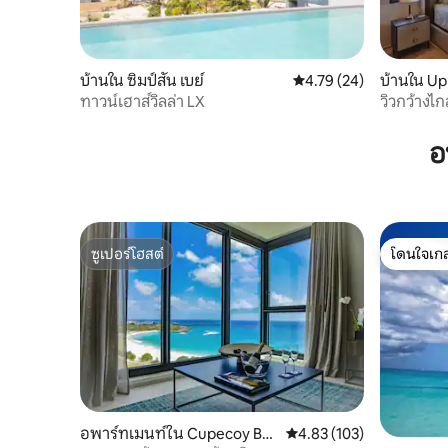
บ้านใน ซิมป์สัน เบย์
คะแนนเฉลี่ย 4.79 จาก 5, 
4.79 (24)
บ้านใน Up
er
ทาวน์เฮาส์วิลล่า LX
วิวกว้างไ
อ
ซูเปอร์โฮสต์
โดนใจเกส
ซูเปอร์โฮสต์
โดนใจเกส
อพาร์ทเมนท์ใน Cupecoy Bea
คะแนนเฉลี่ย 4.83 จาก 5, 1
4.83 (103)