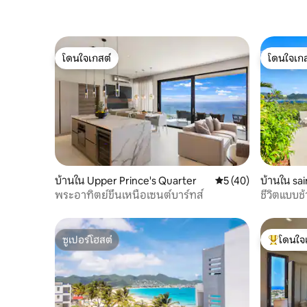
โดนใจเกสต์
โดนใจเกส
โดนใจเกสต์
โดนใจเกส
บ้านใน Upper Prince's Quarter
คะแนนเฉลี่ย 5 จาก 5,
5 (40)
บ้านใน sa
พระอาทิตย์ขึ้นเหนือเซนต์บาร์ทส์
ชีวิตแบบช้า
ซูเปอร์โฮสต์
โดนใจ
ซูเปอร์โฮสต์
โดนใจเกสต