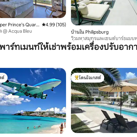
24 รีวิว
per Prince's Quart
คะแนนเฉลี่ย 4.99 จาก 5, 105 รีวิว
4.99 (105)
กล @ Acqua Bleu
บ้านใน Philipsburg
วิวมหาสมุทรและเซนต์บาร์ธแบบ
ที่น่าทึ่ง!
พาร์ทเมนท์ให้เช่าพร้อมเครื่องปรับอาก
ต์
โดนใจเกสต์
ต์
โดนใจเกสต์ที่สุด
03 รีวิว