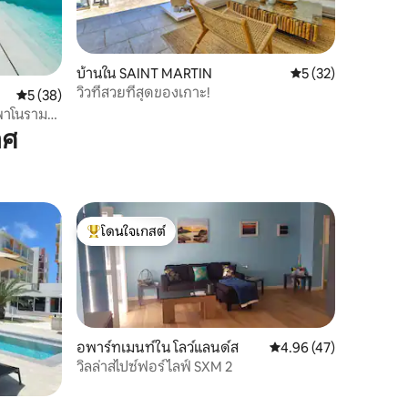
บ้านใน SAINT MARTIN
คะแนนเฉลี่ย 5 จาก 5,
5 (32)
วิวที่สวยที่สุดของเกาะ!
คะแนนเฉลี่ย 5 จาก 5, 38 รีวิว
5 (38)
พาโนรามา
าศ
โดนใจเกสต์
โดนใจเกสต์ที่สุด
อพาร์ทเมนท์ใน โลว์แลนด์ส
คะแนนเฉลี่ย 4.96 จาก 5,
4.96 (47)
วิลล่าสไปซ์ฟอร์ไลฟ์ SXM 2