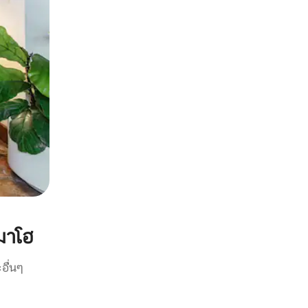
มาโฮ
อื่นๆ