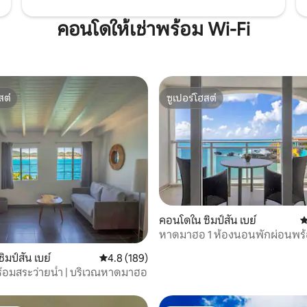
คอนโดให้เช่าพร้อม Wi-Fi
สต์
ซูเปอร์โฮสต์
สต์
ซูเปอร์โฮสต์
04 รีวิว
คอนโดใน ซิมป์สัน เบย์
ค
หาดมาฮอ 1 ห้องนอนพักผ่อนพร้
ชายหาด
มป์สัน เบย์
คะแนนเฉลี่ย 4.8 จาก 5, 189 รีวิว
4.8 (189)
้อมสระว่ายน้ำ | บริเวณหาดมาฮอ