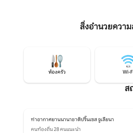
ร้านอาหาร Turtle Den เป็นคำเชิญให้ลิ้มรส
เข้าพักของคุณน่าจ
ความงามของมหาสมุทรและเฉลิมฉลองโลก
รีสอร์ท $ 
แห่งความแปลกใหม่
สิ่งอำนวยควา
ห้องครัว
Wi-F
สถ
ท่าอากาศยานนานาชาติปริ๊นเซส จูเลียนา
คนท้องถิ่น 28 คนแนะนำ