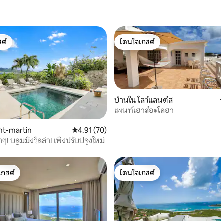
ต์
โดนใจเกสต์
ต์
โดนใจเกสต์
บ้านใน โลว์แลนด์ส
เพนท์เฮาส์อะโลฮา
 40 รีวิว
int-martin
คะแนนเฉลี่ย 4.91 จาก 5, 70 รีวิว
4.91 (70)
ๆ! บลูมมิ่งวิลล่า! เพิ่งปรับปรุงใหม่
เกสต์
โดนใจเกสต์
์ที่สุด
โดนใจเกสต์