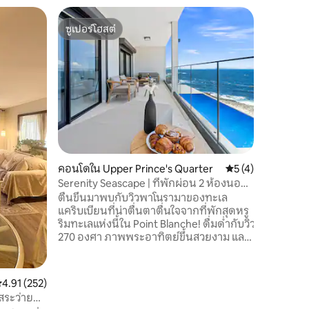
คอนโดใน 
ซูเปอร์โฮสต์
โดนใจ
ซินท์มาร์
ซูเปอร์โฮสต์
โดนใจเกส
เป็นสตูดิ
ขนาดคิงไ
และระเบีย
Islander 
มีสิ่งอำ
ตกแต่งอย่างครบคร
อ่าวมาโฮ
อ่าวมัลเล็ต มีร้านอาหารและร้านบูติก
แห่งเช่น
คอนโดใน Upper Prince's Quarter
คะแนนเฉลี่ย 5 จาก 5
5 (4)
เสริมสวย
ยังมีซูเป
Serenity Seascape | ที่พักผ่อน 2 ห้องนอน
ขายยาคลิน
วิวทะเล 270°
ตื่นขึ้นมาพบกับวิวพาโนรามาของทะเล
แคริบเบียนที่น่าตื่นตาตื่นใจจากที่พักสุดหรู
ริมทะเลแห่งนี้ใน Point Blanche! ดื่มด่ำกับวิว
270 องศา ภาพพระอาทิตย์ขึ้นสวยงาม และ
วิวเซนต์บาร์ทส์จากระเบียงส่วนตัวของคุณ
ที่พักมีการตกแต่งภายในสไตล์ชายฝั่งที่ทัน
สมัยและห้องน้ำคุณภาพระดับโรงแรม ผสม
ะแนนเฉลี่ย 4.91 จาก 5, 252 รีวิว
4.91 (252)
ผสานความหรูหรากับความเงียบสงบริม
ระว่ายน้ำ
หน้าผา ตั้งอยู่ห่างจากฟิลิปส์เบิร์กเพียง 5