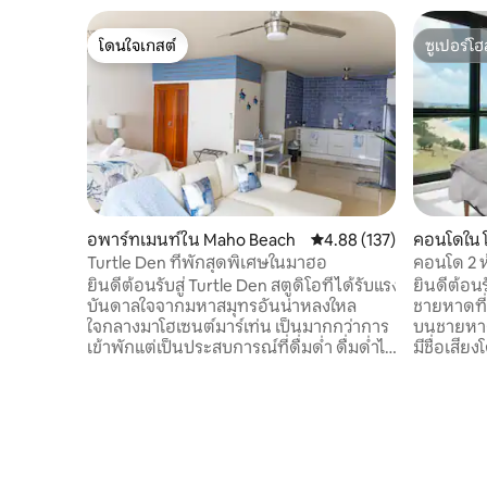
โดนใจเกสต์
ซูเปอร์โฮ
โดนใจเกสต์
ซูเปอร์โฮ
อพาร์ทเมนท์ใน Maho Beach
คะแนนเฉลี่ย 4.88 จาก 5, 1
4.88 (137)
คอนโดใน โ
Turtle Den ที่พักสุดพิเศษในมาฮอ
คอนโด 2 
ลเล็ทเบย์
ยินดีต้อนรับสู่ Turtle Den สตูดิโอที่ได้รับแรง
ยินดีต้อนร
บันดาลใจจากมหาสมุทรอันน่าหลงใหล
ชายหาดที่ห
ใจกลางมาโฮเซนต์มาร์เท่น เป็นมากกว่าการ
บนชายหาด
เข้าพักแต่เป็นประสบการณ์ที่ดื่มด่ำ ดื่มด่ำไป
มีชื่อเสียงโดยตรง ตั้งอย
กับโทนสีสันอันเงียบสงบของมหาสมุทร
กับคอนโด 2
ลวดลายเต่าขี้เล่นและบรรยากาศที่เงียบสงบ
ทะเลที่ส
เพียงไม่กี่ก้าวจากหาดมาโฮที่ซึ่งเครื่องบินลง
เป็นกลุ่มครอ
จอดและออกเดินทางเป็นที่นั่งแถวหน้าไปยัง
สิ่งอำนวย
ช่วงเวลาที่น่าทึ่ง ดื่มด่ำกับบรรยากาศที่มี
ส่วนตัวที
ชีวิตชีวาของมาโฮรายล้อมไปด้วยคลับและ
ประทานอาหา