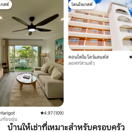
เกสต์
โดนใจเกสต์
์ที่สุด
โดนใจเกสต์
02 รีวิว
คอนโดใน โลว์แลนด์ส
ค
ลอฟท์ส่วนตัว
Marigot
คะแนนเฉลี่ย 4.97 จาก 5, 109 รีวิว
4.97 (109)
ท์อบอุ่น
บ้านให้เช่าที่เหมาะสำหรับครอบครัว