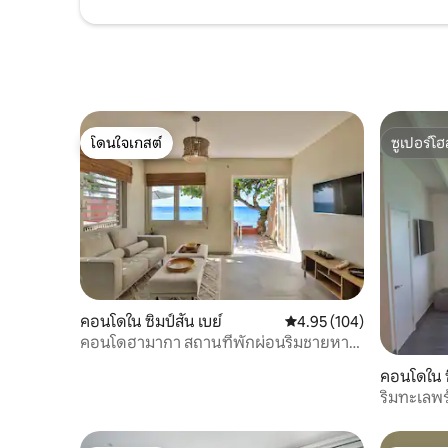
โดนใจเกสต์
ซูเปอร์โฮ
โดนใจเกสต์
ซูเปอร์โฮ
คอนโดใน ซิมป์สัน เบย์
คะแนนเฉลี่ย 4.95 จาก 5, 1
4.95 (104)
คอนโดฮามากา สถานที่พักผ่อนริมชายหาด
ในซิมป์สันเบย์
คอนโดใน ซิ
ริมทะเลพร