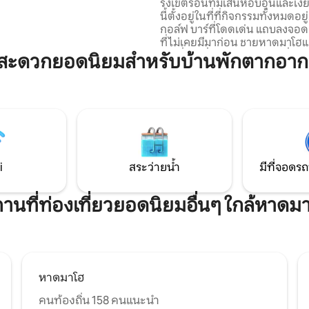
บนดาดฟ้าและอ่างน้ำร้อน
รังเขตร้อนที่มีเสน่ห์อบอุ่นและเง
ดจำ ไม่รวมค่าธรรมเนียม
นี้ตั้งอยู่ในที่ที่กิจกรรมทั้งหมดอยู่! สน
5 ต่อคืน
กอล์ฟ บาร์ที่โดดเด่น แถบลงจอดเ
ที่ไม่เคยมีมาก่อน ชายหาดมาโฮแ
เบย์ที่เป็นที่นิยม ตลาดมาโฮที่มีอ
มสะดวกยอดนิยมสำหรับบ้านพักตากอาก
อาหารกลางวันแบบบุฟเฟต์สดใหม่
และร้านอาหารต่างถิ่นที่เลือกสร
ทั้งหมดอยู่ในระยะเดินถึงได้ หากคุณ
ต้องการพักผ่อนและผ่อนคลายริ
น้ำจากุซซี่และบาร์ศาลาเป็นส่วนต
เพลิดเพลินกับสถานบันเทิงยามค่ำ
อย่างพร้อมให้คุณดื่มด่ำ
i
สระว่ายน้ำ
มีที่จอดรถ
านที่ท่องเที่ยวยอดนิยมอื่นๆ ใกล้หาดม
หาดมาโฮ
คนท้องถิ่น 158 คนแนะนำ