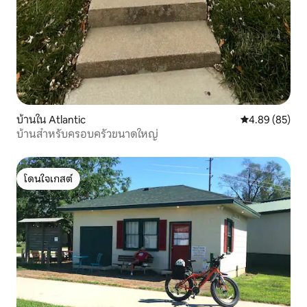
บ้านใน Atlantic
คะแนนเฉลี่ย 4.
4.89 (85)
บ้านสำหรับครอบครัวขนาดใหญ่
โดนใจเกสต์
โดนใจเกสต์