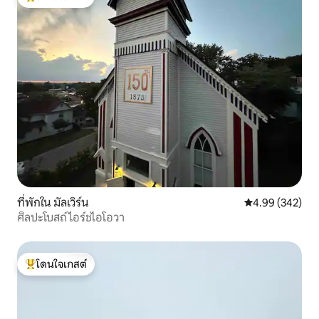
โดนใจเกสต์ที่สุด
ที่พักใน มัลเวิร์น
คะแนนเฉลี่ย 4.99
4.99 (342)
ศิลปะโบสถ์ไอร์ชไอโอวา
โดนใจเกสต์
โดนใจเกสต์ที่สุด