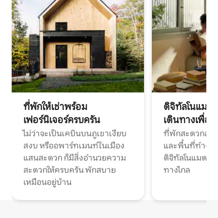
ที่พักให้เช่าพร้อม
ดิจิทัลโนแมด
เฟอร์นิเจอร์ครบครัน
เดินทางเพื่อ
ไม่ว่าจะเป็นเคบินบนภูเขาเงียบ
ที่พักสะดวกสบา
สงบ หรืออพาร์ทเมนท์ในเมือง
และพื้นที่ทำงา
แสนสะดวก ก็มีสิ่งอำนวยความ
ดิจิทัลโนแมดแ
สะดวกให้ครบครัน พักสบาย
ทางไกล
เหมือนอยู่บ้าน