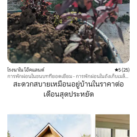
โรงนาใน โอ๊คแลนด์
คะแนนเฉลี่ย
5 (25)
การพักผ่อนในชนบทที่ยอดเยี่ยม - การพักผ่อนในถังเก็บเมล็ด
พืช
สะดวกสบายเหมือนอยู่บ้านในราคาต่อ
เดือนสุดประหยัด