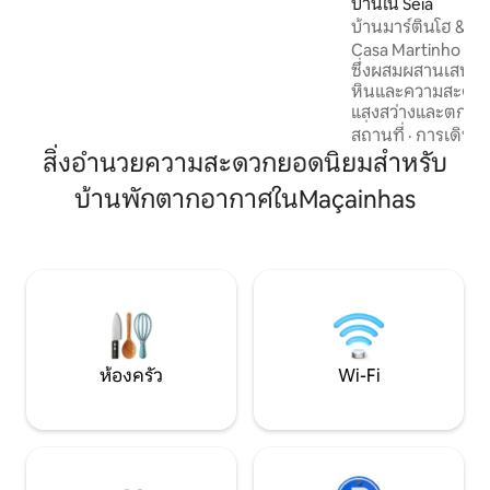
บ้านใน Seia
กำแพงหินหนาสำหรับความสะดวกสบาย
บ้านมาร์ตินโฮ & เน
ตลอดทั้งปี เราเป็นสถานที่ที่เหมาะสำหรับ
Casa Martinho & Ne
ครอบครัวที่พยายามทำให้ทุกอย่างเรียบ
ซึ่งผสมผสานเสน่ห์แ
ง่ายและพิถีพิถัน เพื่อให้ผู้ปกครองได้มีเวลา
หินและความสะดวกสบ
ที่มีคุณภาพด้วยตัวเอง
แสงสว่างและตกแต่
เพื่อให้แน่ใจว่าผู้
สถานที่
·
การเดินท
สบายตลอดทั้งปี ห้อ
สิ่งอำนวยความสะดวกยอดนิยมสำหรับ
ผ่อนคลาย พร้อมเตา
บ้านพักตากอากาศในMaçainhas
เย็นลง มีสิ่งอำน
เหมาะอย่างยิ่งสำหรั
ต้องการความเงียบ
ธรรมชาติ ตั้งอยู่ใน
จุดเริ่มต้นที่เหมา
หรือเพียงแค่พักผ่
ห้องครัว
Wi-Fi