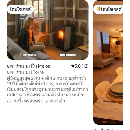
โดนใจเกสต์
โดนใจเกสต์
โดนใจเกสต์
โดนใจเกสต์ที่สุด
อพาร์ทเมนท์ใน Meios
คะแนนเฉลี่ย 5.0 จาก 5, 12 รีวิว
5.0 (12)
อพาร์ทเมนท์ Torre
ผู้ใหญ่สูงสุด 2 คน + เด็ก 2 คน (อายุต่ำกว่า
13 ปี มีเตียงเด็กให้บริการ) อพาร์ทเมนท์ที่
เงียบสงบใจกลางอุทยานธรรมชาติเซร์ราดา
เอสเตรลา ห้องครัวส่วนตัว ห้องน้ำ ระเบียง
เหมาะสำหรับการทำงานทางไกล (Wi-Fi
สถานที่
·
ครอบครัว
·
อาหารเช้า
ความเร็วสูง พื้นที่ทำงานร่วม) ปลอดภัยและ
สนุกสนานสำหรับเด็กๆ เรามักจะให้ยืมของ
เล่นสักอย่างสองอย่าง อาหารเช้าแบบ
สุขภาพท้องถิ่น เส้นทางเดินที่หน้าประตู
บ้านของคุณ ระเบียงที่มีทั้งร่มเงาและแดด