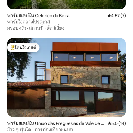
ฟาร์มสเตย์ใน Celorico da Beira
คะแนนเฉลี่ย 4
4.57 (7)
ฟาร์มใจกลางโปรตุเกส
ครอบครัว
·
สถานที่
·
สัตว์เลี้ยง
โดนใจเกสต์
โดนใจเกสต์ที่สุด
ฟาร์มสเตย์ใน União das Freguesias de Vale de Pr
คะแนนเฉลี่ย 5
5.0 (14)
azeres e Mata da Rainha
ช้าว ดู ฟุนโด - การท่องเที่ยวชนบท