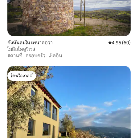
กังหันลมใน เพนาคอวา
คะแนนเฉลี่ย 4.
4.95 (60)
โมลินโดอูริเวส
สถานที่
·
ครอบครัว
·
เช็คอิน
โดนใจเกสต์
โดนใจเกสต์