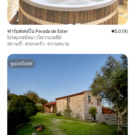
ฟาร์มสเตย์ใน Parada de Ester
คะแนนเฉลี่ย 
5.0 (9)
โปรตุเกสอัลมา | ไพวาแวลลีย์
สถานที่
·
ครอบครัว
·
ความสบาย
ซูเปอร์โฮสต์
ซูเปอร์โฮสต์