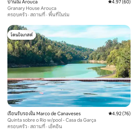
บ้านใน Arouca
คะแนนเฉลี่ย 4.
4.97 (60)
Granary House Arouca
ครอบครัว
·
สถานที่
·
พื้นที่ในร่ม
โดนใจเกสต์
โดนใจเกสต์
เรือนรับรองใน Marco de Canaveses
คะแนนเฉลี่ย 4.
4.92 (76)
Quinta sobre o Rio w/pool - Casa da Garça
ครอบครัว
·
สถานที่
·
เช็คอิน