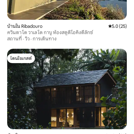
บ้านใน Ribadouro
คะแนนเฉลี่ย 5
5.0 (25)
ควินตา โด วาเล โด กาบู ห้องสตูดิโอคิงดีลักซ์
สถานที่
·
วิว
·
การเดินทาง
โดนใจเกสต์
โดนใจเกสต์