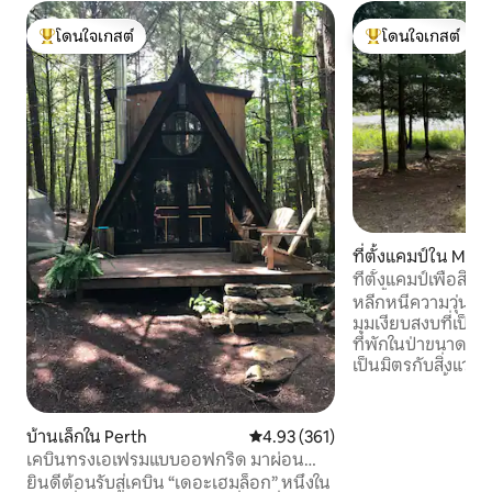
โดนใจเกสต์
โดนใจเกสต์
โดนใจเกสต์ที่สุด
โดนใจเกสต์ที่สุด
ที่ตั้งแคมป์ใน Mabe
ที่ตั้งแคมป์เพื่อสิ่ง
บ่อน้ำและการดูดา
หลีกหนีความวุ่นวา
มุมเงียบสงบที่เป็
ที่พักในป่าขนาด 40 เ
เป็นมิตรกับสิ่งแว
อาทิตย์แห่งนี้ออก
ต้องการถอดปลั๊กในช
และเพลิดเพลินกับค
บ้านเล็กใน Perth
คะแนนเฉลี่ย 4.93 จาก 5, 361 รีวิว
4.93 (361)
ธรรมชาติ บริเวณขอบบ่อน้ำ มีแท่นเต็นท์ โถ
เคบินทรงเอเฟรมแบบออฟกริด มาผ่อน
สุขภัณฑ์ และน้ำร้อ
คลายในป่ากัน!
ยินดีต้อนรับสู่เคบิน “เดอะเฮมล็อก” หนึ่งใน
ชีวิตแบบชนบทเข้าก