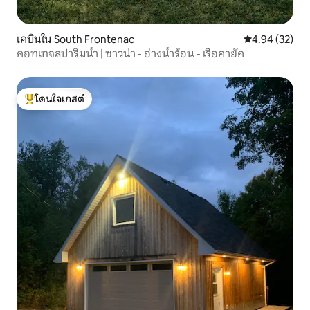
เคบินใน South Frontenac
คะแนนเฉลี่ย 4.
4.94 (32)
คอทเทจสปาริมน้ำ | ซาวน่า - อ่างน้ำร้อน - เรือคายัค
โดนใจเกสต์
โดนใจเกสต์ที่สุด