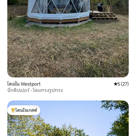
โดมใน Westport
คะแนนเฉลี่ย
5 (27)
บิ๊กดิปเปอร์ - โดมทรงรูปทรง
โดนใจเกสต์
โดนใจเกสต์ที่สุด