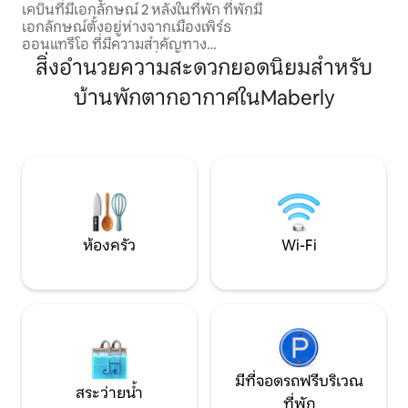
เคบินที่มีเอกลักษณ์ 2 หลังในที่พัก ที่พักมี
สะดวกที่พิถีพิถัน 
เอกลักษณ์ตั้งอยู่ห่างจากเมืองเพิร์ธ
ภัย ผ่อนคลาย หรื
ออนแทรีโอ ที่มีความสำคัญทาง
อย่าพลาดดวงดาวยามค่ำค
ประวัติศาสตร์เพียงไม่กี่นาที The Hemlock
สิ่งอำนวยความสะดวกยอดนิยมสำหรับ
ฟื้นฟูพลัง และเพลิ
ตั้งอยู่บนพื้นที่ป่าธรรมชาติส่วนตัวกว่า 160
ตัว
บ้านพักตากอากาศในMaberly
เอเคอร์ เพลิดเพลินกับการเข้าถึงทะเลสาบ 3
ฤดูสำหรับการพายเรือคายัคและเรือแคนู
เส้นทางเดินป่ารองเท้าลุยหิมะสำรวจฯลฯ
ตลอดทั้งปี ทิวทัศน์ที่สวยงามและสัตว์ป่าใน
บรรยากาศที่เงียบสงบและเป็นส่วนตัว พัก
ผ่อนและผ่อนคลายริมกองไฟ! เราหวังเป็น
อย่างยิ่งว่าจะได้พบคุณ! เหมาะสำหรับผู้เข้า
พัก 2 คน แต่มีพื้นที่สำหรับผู้เข้าพักเพิ่มเติม
หากจำเป็นสำหรับเด็ก ฯลฯ
ห้องครัว
Wi-Fi
มีที่จอดรถฟรีบริเวณ
สระว่ายน้ำ
ที่พัก