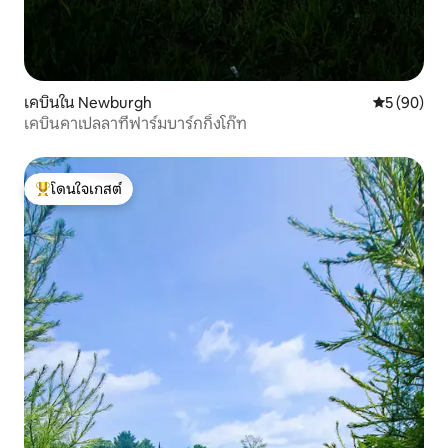
เคบินใน Newburgh
คะแนนเฉลี่ย
5 (90)
เคบินคาเปลลาที่ฟาร์มบาร์กกิ้งโก๊ท
โดนใจเกสต์
โดนใจเกสต์ที่สุด