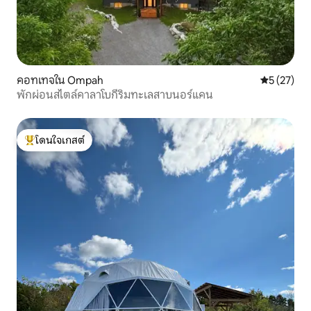
คอทเทจใน Ompah
คะแนนเฉลี่ย
5 (27)
พักผ่อนสไตล์คาลาโบกีริมทะเลสาบนอร์แคน
โดนใจเกสต์
โดนใจเกสต์ที่สุด