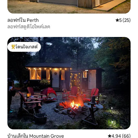
ลอฟท์ใน Perth
คะแนนเฉลี่ย
5 (25)
ลอฟท์สตูดิโอไพค์เลค
โดนใจเกสต์
โดนใจเกสต์ที่สุด
บ้านเล็กใน Mountain Grove
คะแนนเฉลี่ย 4.9
4.94 (66)