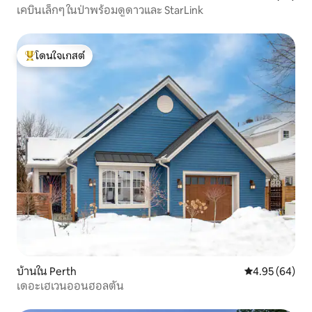
เคบินเล็กๆ ในป่าพร้อมดูดาวและ StarLink
โดนใจเกสต์
โดนใจเกสต์ที่สุด
บ้านใน Perth
คะแนนเฉลี่ย 4.
4.95 (64)
เดอะเฮเวนออนฮอลตัน