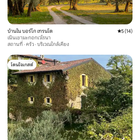
บ้านใน บอร์โก เทรนโต
คะแนนเฉลี่ย
5 (14)
เนินเขามะกอกเวโรนา
สถานที่
·
ครัว
·
บริเวณใกล้เคียง
โดนใจเกสต์
โดนใจเกสต์