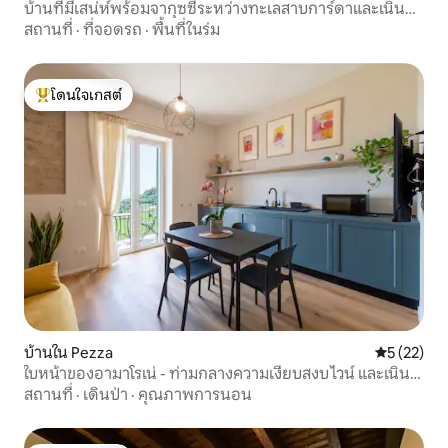
บ้านที่มีเสน่ห์พร้อมจากุซซี่ระหว่างทะเลสาบการ์ดาและเนิน
เขา
สถานที่
·
ที่จอดรถ
·
พื้นที่ในร่ม
โดนใจเกสต์
โดนใจเกสต์ที่สุด
บ้านใน Pezza
คะแนนเฉลี่ย
5 (22)
ใบหน้าของอามาโรเน่ - ท่ามกลางความเงียบสงบ ไวน์ และเนิน
เขา
สถานที่
·
เดินป่า
·
คุณภาพการนอน