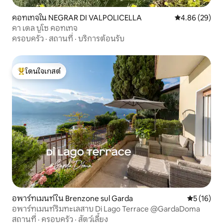
คอทเทจใน NEGRAR DI VALPOLICELLA
คะแนนเฉลี่ย 4.
4.86 (29)
คา เดล บูโซ คอทเทจ
ครอบครัว
·
สถานที่
·
บริการต้อนรับ
โดนใจเกสต์
โดนใจเกสต์ที่สุด
อพาร์ทเมนท์ใน Brenzone sul Garda
คะแนนเฉลี่ย
5 (16)
อพาร์ทเมนท์ริมทะเลสาบ Di Lago Terrace @GardaDoma
สถานที่
·
ครอบครัว
·
สัตว์เลี้ยง