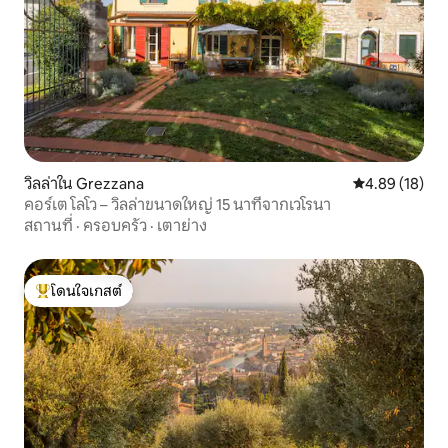
วิลล่าใน Grezzana
คะแนนเฉลี่ย 4.
4.89 (18)
คอร์เต โลโว – วิลล่าขนาดใหญ่ 15 นาทีจากเวโรนา
สถานที่
·
ครอบครัว
·
เตาย่าง
โดนใจเกสต์
โดนใจเกสต์ที่สุด