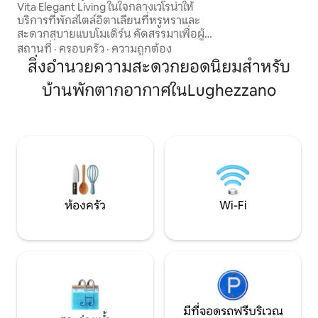
Vita Elegant Living ในใจกลางเวโรน่าให้
มาอย่างประณีตสร้า
บริการที่พักสไตล์อิตาเลียนที่หรูหราและ
กับหินโบราณ ให้คุ
สะดวกสบายแบบโมเดิร์น คัดสรรมาเพื่อผู้
การเข้าพักที่ไม่เห
เข้าพักที่ให้ความสำคัญกับคุณภาพและ
สถานที่
·
ครอบครัว
·
ความถูกต้อง
ทางประวัติศาสตร
ทำเลที่ตั้งดีเยี่ยม • การพักผ่อนระดับ
สิ่งอำนวยความสะดวกยอดนิยมสำหรับ
ระดับชั้นยอด
พรีเมียม: 2 ห้องนอนพร้อมท็อปเปอร์
บ้านพักตากอากาศในLughezzano
เมมโมรี่โฟมความหนา 5 ซม. (1 ห้องมีระเบียง
ส่วนตัว) • ความเป็นส่วนตัว: ห้องน้ำ 2 ห้อง
และห้องครัวที่มีอุปกรณ์ครบครัน • การเข้า
ถึง: อยู่นอกพื้นที่ ZTL; มีที่จอดรถสาธารณะ
ฟรีห่างออกไป 50 ม. ค่าธรรมเนียม (รับ
เงินสดเมื่อออกเดินทาง): • การทำความ
สะอาด: €55 • ภาษีเทศบาล: 3.50 ยูโร/คน/
คืน สำหรับ 4 คืนแรก
ห้องครัว
Wi-Fi
มีที่จอดรถฟรีบริเวณ