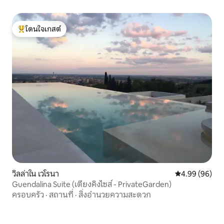
โดนใจเกสต์
โดนใจเกสต์ที่สุด
วิลล่าใน เวโรนา
คะแนนเฉลี่ย 4.9
4.99 (96)
Guendalina Suite (เตียงคิงไซส์ - PrivateGarden)
ครอบครัว
·
สถานที่
·
สิ่งอำนวยความสะดวก