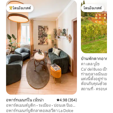
โดนใจเกสต์
โดนใจเกสต์
โดนใจเกสต์ที่สุด
โดนใจเกสต์
บ้านพักตากอากาศ
di Valpolicella
คา เดล บูโซ
Ca’ del Buso เป็นที
ท่ามกลางเนินเขาขอ
แห่งนี้ตั้งอยู่ท่า
ต้อนรับคุณด้วยท
พาโนรามา ซึ่งมองเห็
สถานที่
·
ครอบครัว
และต้นมะกอกอายุหล
ที่เหมาะสำหรับการ
อพาร์ทเมนท์ใน เวโรน่า
คะแนนเฉลี่ย 4.98 จาก 5, 354 รีวิว
4.98 (354)
วิญญาณ ที่พักแห่งน
อพาร์ตเมนต์บูติก • ระเบียง • ปอนเต ปิเอ
ในปี 2011 มีบ้าน 2 
ตรา
อพาร์ทเมนท์บูติกลาดอลเชวีตา La Dolce
สมัยและประณีต ที่น