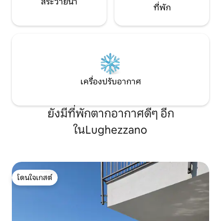
สระว่ายน้ำ
ที่พัก
เครื่องปรับอากาศ
ยังมีที่พักตากอากาศดีๆ อีก
ในLughezzano
โดนใจเกสต์
โดนใจเกสต์