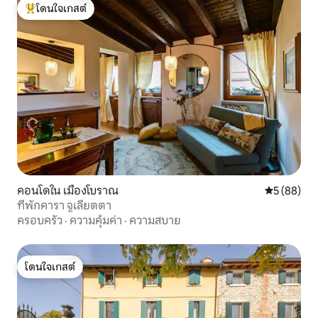
โดนใจเกสต์
โดนใจเกสต์ที่สุด
คอนโดใน เมืองโบราณ
คะแนนเฉลี่ย
5 (88)
ที่พักคารา จูเลียตตา
ครอบครัว
·
ความคุ้มค่า
·
ความสบาย
โดนใจเกสต์
โดนใจเกสต์