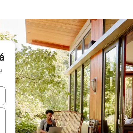
á
น
ลการค้นหา