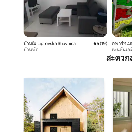
บ้านใน Liptovská Štiavnica
คะแนนเฉลี่ย 5 จาก 5,
5 (19)
อพาร์ทเม
บ้านพัก
เพนชั่นเอ
สะดวกส