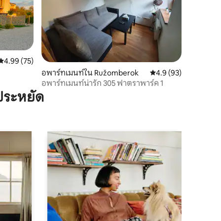
คะแนนเฉลี่ย 4.99 จาก 5, 75 รีวิว
4.99 (75)
อพาร์ทเมนท์ใน Ružomberok
คะแนนเฉลี่ย 4.9 จาก 5,
4.9 (93)
อพาร์ทเมนท์น่ารัก 305 ฟาตราพาร์ค 1
ประหยัด