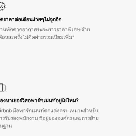
ิดราคาต่อเดือนง่ายๆ ไม่จุกจิก
้านพักตากอากาศระยะยาวราคาพิเศษ จ่าย
ดือนละครั้ง ไม่คิดค่าธรรมเนียมเพิ่ม*
องหาเซอร์วิสอพาร์ทเมนท์อยู่ใช่ไหม?
irbnb มีอพาร์ทเมนท์ตกแต่งครบ เหมาะสำหรับ
ารรับรองพนักงาน ที่อยู่ขององค์กร และการย้าย
ิ่นฐาน