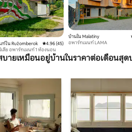
บ้านใน Malatíny
อพาร์ทเมนท์ LAMA
 19 รีวิว
นท์ใน Ružomberok
คะแนนเฉลี่ย 4.96 จาก 5, 45 รีวิว
4.96 (45)
มิเลีย อพาร์ทเมนท์ 1 ห้องนอน
บายเหมือนอยู่บ้านในราคาต่อเดือนสุด