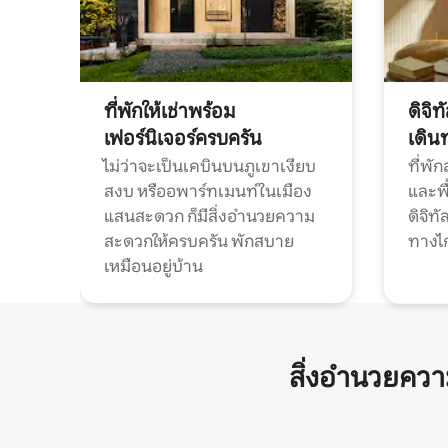
ที่พักให้เช่าพร้อม
ดิจิ
เฟอร์นิเจอร์ครบครัน
เดิน
ไม่ว่าจะเป็นเคบินบนภูเขาเงียบ
ที่พั
สงบ หรืออพาร์ทเมนท์ในเมือง
และพื
แสนสะดวก ก็มีสิ่งอำนวยความ
ดิจิ
สะดวกให้ครบครัน พักสบาย
ทางไ
เหมือนอยู่บ้าน
สิ่งอำนวยคว