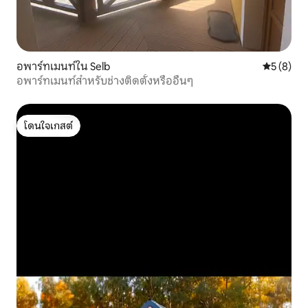
อพาร์ทเมนท์ใน Selb
คะแนนเฉลี่
5 (8)
อพาร์ทเมนท์สำหรับช่างติดตั้งหรืออื่นๆ
โดนใจเกสต์
โดนใจเกสต์