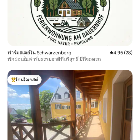
ฟาร์มสเตย์ใน Schwarzenberg
คะแนนเฉลี่ย 4.
4.96 (28)
พักผ่อนในฟาร์มธรรมชาติที่บริสุทธิ์ มีที่จอดรถ
โดนใจเกสต์
โดนใจเกสต์ที่สุด