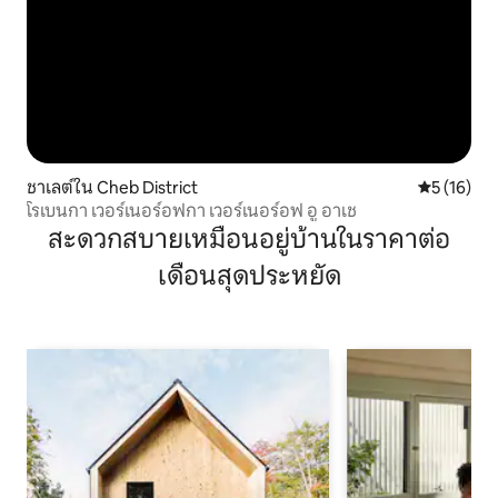
ชาเลต์ใน Cheb District
คะแนนเฉลี่ย
5 (16)
โรเบนกา เวอร์เนอร์อฟกา เวอร์เนอร์อฟ อู อาเช
สะดวกสบายเหมือนอยู่บ้านในราคาต่อ
เดือนสุดประหยัด