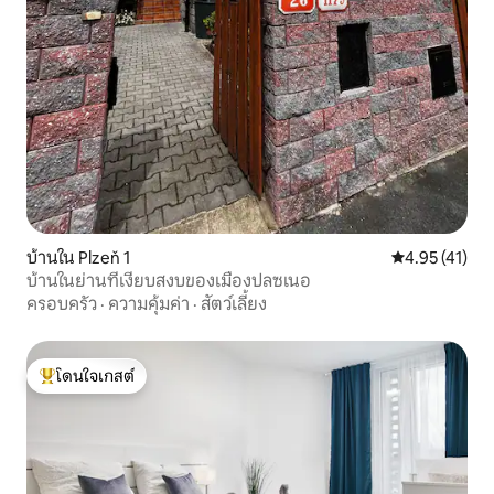
บ้านใน Plzeň 1
คะแนนเฉลี่ย 4.
4.95 (41)
บ้านในย่านที่เงียบสงบของเมืองปลซเนอ
ครอบครัว
·
ความคุ้มค่า
·
สัตว์เลี้ยง
โดนใจเกสต์
โดนใจเกสต์ที่สุด