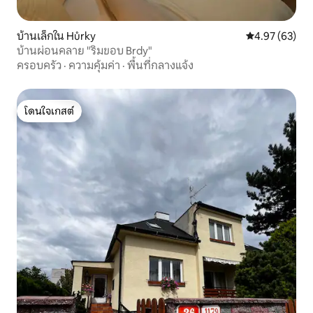
บ้านเล็กใน Hůrky
คะแนนเฉลี่ย 4.
4.97 (63)
บ้านผ่อนคลาย "ริมขอบ Brdy"
ครอบครัว
·
ความคุ้มค่า
·
พื้นที่กลางแจ้ง
โดนใจเกสต์
โดนใจเกสต์