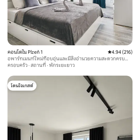
คอนโดใน Plzeň 1
คะแนนเฉลี่ย 4.9
4.94 (216)
อพาร์ทเมนท์ใหม่ที่อบอุ่นและมีสิ่งอำนวยความสะดวกครบ
ครันพร้อมโรงจอดรถในใจกลางเมืองปิลเซน
ครอบครัว
·
สถานที่
·
พักระยะยาว
โดนใจเกสต์
โดนใจเกสต์