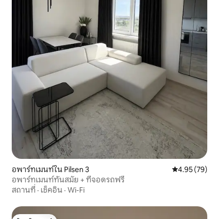
อพาร์ทเมนท์ใน Pilsen 3
คะแนนเฉลี่ย 4.
4.95 (79)
อพาร์ทเมนท์ทันสมัย + ที่จอดรถฟรี
สถานที่
·
เช็คอิน
·
Wi-Fi