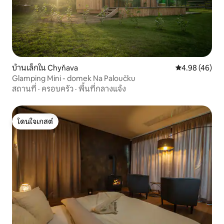
บ้านเล็กใน Chyňava
คะแนนเฉลี่ย 4.
4.98 (46)
Glamping Mini - domek Na Paloučku
สถานที่
·
ครอบครัว
·
พื้นที่กลางแจ้ง
โดนใจเกสต์
โดนใจเกสต์