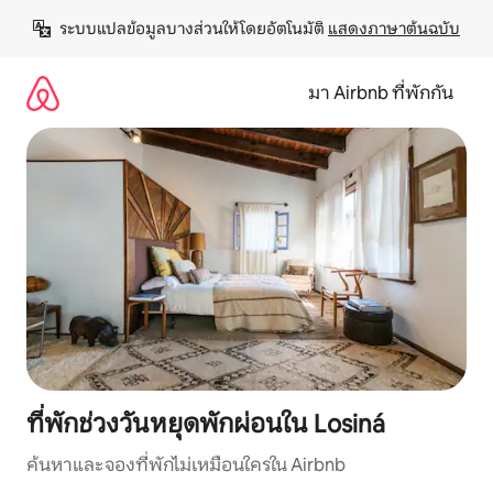
ข้าม
ระบบแปลข้อมูลบางส่วนให้โดยอัตโนมัติ 
แสดงภาษาต้นฉบับ
ไป
ยัง
เนื้อหา
มา Airbnb ที่พักกัน
ที่พักช่วงวันหยุดพักผ่อนใน Losiná
ค้นหาและจองที่พักไม่เหมือนใครใน Airbnb