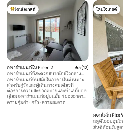
โดนใจเกสต์
โดนใจเกสต์
โดนใจเกสต์ที่สุด
โดนใจเกสต์
อพาร์ทเมนท์ใน Pilsen 2
คะแนนเฉลี่ย 5 จาก 5, 12 รีวิว
5 (12)
อพาร์ทเมนท์ที่สะดวกสบายใกล้ใจกลาง
เมือง
อพาร์ทเมนท์ทันสมัยในอาคารใหม่ เหมาะ
สำหรับคู่รักและผู้เดินทางคนเดียวที่
ต้องการความสะดวกสบายและทำเลที่ยอด
เยี่ยม อพาร์ทเมนท์อยู่บนชั้น 4 ของอาคาร
ที่มีลิฟต์ และมีอุปกรณ์ครบครัน – คุณจะพบ
ความคุ้มค่า
·
ครัว
·
ความสะอาด
กับครัว เครื่องชงกาแฟ Wi-Fi และระเบียง
ข้อดีที่สำคัญคือทำเลที่ตั้ง ใช้เวลาเดินเพียง
คอนโดใน Plzeň 3
10 นาทีจากใจกลางเมือง ใกล้สถานีรถไฟและ
สตูดิโออบอุ่นใกล้
ระบบขนส่งสาธารณะ คุณจะพบทุกสิ่งที่
ธรรมชาติ มีระเบีย
ยินดีต้อนรับสู่อาห
ต้องการในละแวกที่พัก: ซูเปอร์มาร์เก็ต ร้าน