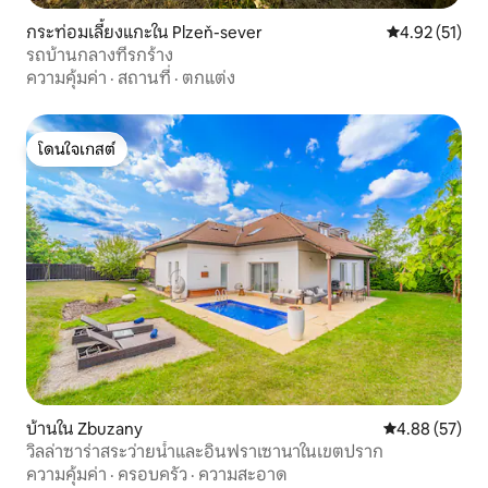
กระท่อมเลี้ยงแกะใน Plzeň-sever
คะแนนเฉลี่ย 4.
4.92 (51)
รถบ้านกลางที่รกร้าง
ความคุ้มค่า
·
สถานที่
·
ตกแต่ง
โดนใจเกสต์
โดนใจเกสต์
บ้านใน Zbuzany
คะแนนเฉลี่ย 4.
4.88 (57)
วิลล่าซาร่าสระว่ายน้ำและอินฟราเซานาในเขตปราก
ความคุ้มค่า
·
ครอบครัว
·
ความสะอาด