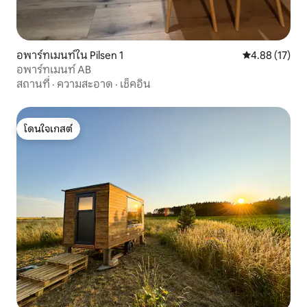
อพาร์ทเมนท์ใน Pilsen 1
คะแนนเฉลี่ย 4.
4.88 (17)
อพาร์ทเมนท์ AB
สถานที่
·
ความสะอาด
·
เช็คอิน
โดนใจเกสต์
โดนใจเกสต์