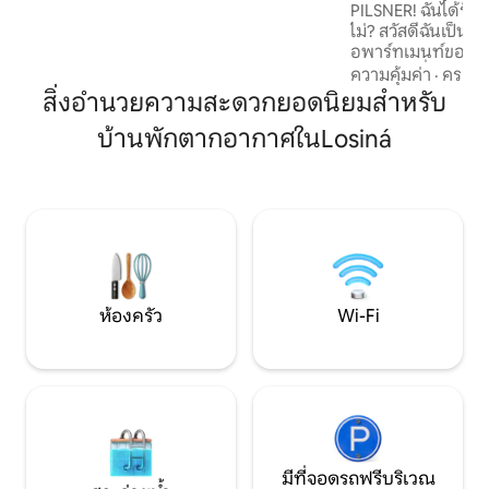
PILSNER! ฉันได้ร
ขายยา คาเฟ่ และร้านอาหารที่มีลานโบว์ลิง
ไม่? สวัสดีฉันเป็นโอตะและขอต้อนรับคุณใน
ผู้ที่ชื่นชอบธรรมชาติและกิจกรรมกลางแจ้ง
อพาร์ทเมนท์ของฉันท
จะชอบสวนสาธารณะที่อยู่ใกล้เคียงซึ่งมี
6/2022 มีสิ่งอำน
ความคุ้มค่า
·
ครอบค
แม่น้ำ เหมาะสำหรับการเดิน ปั่นจักรยาน
อบอุ่นและสะอาดสุดๆ
สิ่งอำนวยความสะดวกยอดนิยมสำหรับ
หรือเล่นสเก็ต
ระเบียงขนาดใหญ่ 
บ้านพักตากอากาศในLosiná
+55 'ทีวี UHD พร้อมเน็ตฟล
CBS (สำหรับรถบัสป
+10 นาทีถึงใจกลาง
+2 นาทีถึงริเวอร์แบ
ศูนย์การค้า +20 นาท
ดูซาน (สำหรับธุรกิจ) หากคุณมีข้อสง
โปรดสอบถามฉันออน
ห้องครัว
Wi-Fi
มีที่จอดรถฟรีบริเวณ