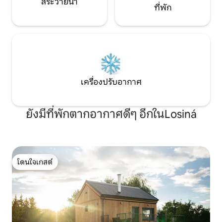
สระว่ายน้ำ
ที่พัก
เครื่องปรับอากาศ
ยังมีที่พักตากอากาศดีๆ อีกในLosiná
โดนใจเกสต์
โดนใจเกสต์