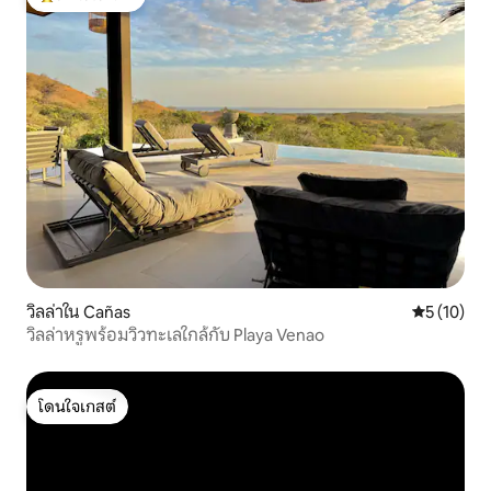
โดนใจเกสต์ที่สุด
วิลล่าใน Cañas
คะแนนเฉลี่ย
5 (10)
วิลล่าหรูพร้อมวิวทะเลใกล้กับ Playa Venao
โดนใจเกสต์
โดนใจเกสต์