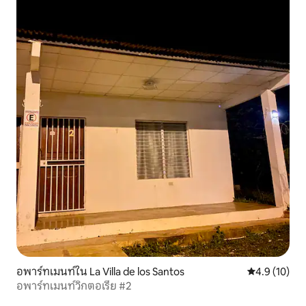
อพาร์ทเมนท์ใน La Villa de los Santos
คะแนนเฉลี่ย 4
4.9 (10)
อพาร์ทเมนท์วิกตอเรีย #2