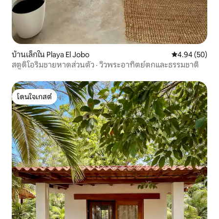
บ้านเล็กใน Playa El Jobo
คะแนนเฉลี่ย 4.
4.94 (50)
สตูดิโอริมชายหาดส่วนตัว · วิวพระอาทิตย์ตกและธรรมชาติ
โดนใจเกสต์
โดนใจเกสต์