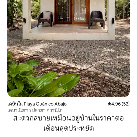
เคบินใน Playa Guánico Abajo
คะแนนเฉลี่ย 4.
4.96 (52)
เคบาเนียทา ปลายา กวานิโก
สะดวกสบายเหมือนอยู่บ้านในราคาต่อ
เดือนสุดประหยัด