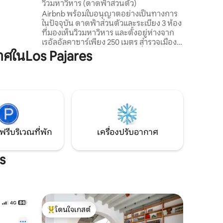
วิวมหาวิหาร (ดาดฟ้าส่วนตัว)
Airbnb พร้อมใบอนุญาตอย่างเป็นทางการ
ในปัจจุบัน ดาดฟ้าส่วนตัวและระเบียง 3 ห้อง
ที่มองเห็นวิวมหาวิหาร และตั้งอยู่ห่างจาก
เรอัลอัลคาซาร์เพียง 250 เมตร สำรวจเมือง
ด้วยการเดิน และให้คำแนะนำเกี่ยวกับสถาน
ศในLos Pajares
ที่ที่ดีที่สุดในเมืองในพื้นที่ที่มีมนต์ขลังและมี
เสน่ห์ ล้อมรอบด้วยบาร์ทาปาสและเบียร์เย็น
สุดๆ ผ่อนคลายระหว่างการเข้าพักและรับ
ประทานอาหารเช้าตามอัธยาศัยที่บาร์หน้า
บ้าน ชั้นสองไม่มีลิฟต์ 💪🏻 ทำเลที่♻️เหมาะ
สำหรับประหยัดค่าแท็กซี่! เดินไปได้เลย!
ฟรีบริเวณที่พัก
เครื่องปรับอากาศ
s
โดนใจเกสต์
โดนใจเกสต์ที่สุด