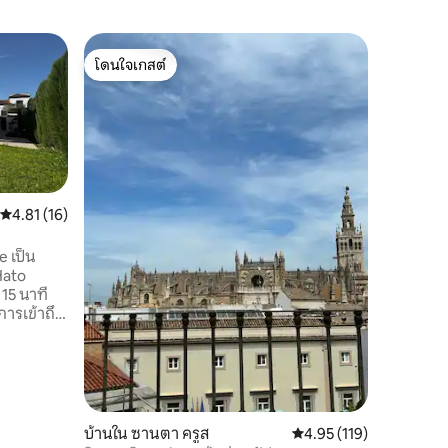
ที่พักใน 
โดนใจเกสต์
โดนใจเก
El Chozo
โดนใจเกสต์
โดนใจเก
สงบ
ที่ด้านบน
กระท่อมที
ทัศน์ธรรม
ดั้งเดิมแห
ให้คุณได้
ทรงวงกลม
นึกถึงสมั
คะแนนเฉลี่ย 4.81 จาก 5, 16 รีวิว
4.81 (16)
เปรียบช่ว
มาและควา
e เป็น
มุมที่สมบ
Hato
สงบ เงีย
 15 นาที
ธรรมชาต
ารเข้าถึง
ขนาด 5
มสง่างาม
วนตัว
ขวางพร้อม
รัน สระ
ล่นกลาง
บ้านใน ซานตา ครูส
คะแนนเฉลี่ย 4.95 จาก 5, 
4.95 (119)
หมาะ