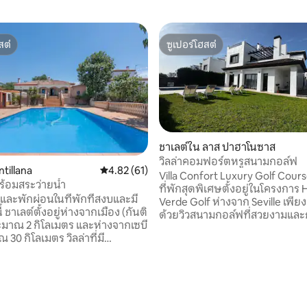
สต์
ซูเปอร์โฮสต์
สต์
ซูเปอร์โฮสต์
ชาเลต์ใน ลาส ปาฮาโนซาส
วิลล่าคอมฟอร์ตหรูสนามกอล์ฟ
tillana
คะแนนเฉลี่ย 4.82 จาก 5, 61 รีวิว
4.82 (61)
Villa Confort Luxury Golf Cours
08 รีวิว
พร้อมสระว่ายน้ำ
ที่พักสุดพิเศษตั้งอยู่ในโครงการ 
ละพักผ่อนในที่พักที่สงบและมี
Verde Golf ห่างจาก Seville เพียง
้ ชาเลต์ตั้งอยู่ห่างจากเมือง (กันติ
ด้วยวิวสนามกอล์ฟที่สวยงามและก
มาณ 2 กิโลเมตร และห่างจากเซบี
โฮโย 5 แบบส่วนตัวโดยตรง วิลล่า
30 กิโลเมตร วิลล่าที่มี
ห้องนอน 4 ห้องน้ำแห่งนี้ให้ควา
อร์ครบครัน มี 3 ห้องนอน (พร้อม
ความสะดวกสบายและความเป็นส่
บอากาศ) ห้องน้ำ ระเบียง ห้องนั่ง
เพลิดเพลินกับห้องนั่งเล่นกว้าง
ตาผิง และห้องครัวที่มีอุปกรณ์
เตาผิง ห้องครัวที่มีอุปกรณ์ครบค
ว่ายน้ำส่วนตัว สวนและพื้นที่นั่งเ
ว่ายน้ำมีห้องน้ำและห้องครัว
แจ้ง ทั้งหมดอยู่ในบรรยากาศที่เ