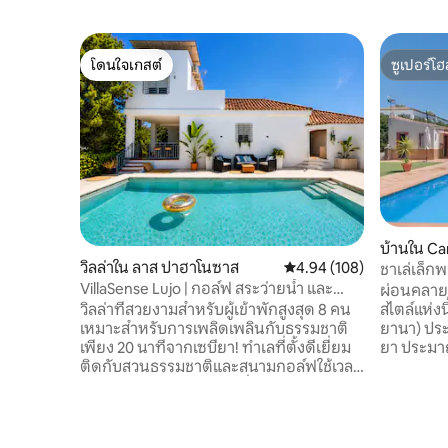
โดนใจเกสต์
ซูเปอร์โฮ
โดนใจเกสต์
ซูเปอร์โฮ
บ้านใน Can
วิลล่าใน ลาส ปาฮาโนซาส
คะแนนเฉลี่ย 4.94 จาก 5, 1
4.94 (108)
ชาเล่เล็ก
VillaSense Lujo | กอล์ฟ สระว่ายน้ำ และ
ผ่อนคลายแ
ธรรมชาติ | เซบียา
วิลล่าที่สวยงามสำหรับผู้เข้าพักสูงสุด 8 คน
สไตล์แห่งนี
เหมาะสำหรับการเพลิดเพลินกับธรรมชาติ
ยานา) ประ
เพียง 20 นาทีจากเซบียา! ทำเลที่ตั้งดีเยี่ยม
ยา ประมาณ 
ติดกับสวนธรรมชาติและสนามกอล์ฟใช้เวลา
เฟอร์นิเจ
ขับรถเพียง 6 นาที เดินป่าปั่นจักรยานและ
เครื่องปรั
เดินเพียง 2 นาทีถึงซูเปอร์มาร์เก็ตและร้าน
เล่นพร้อมเ
อาหาร พื้นที่ทำงาน Wi-Fi ใยแก้วนำแสง
ครบครัน สระว่ายน้ำส่วนตัวขนาดใหญ่ และ
เตาผิงเครื่องทำความร้อนเครื่องปรับอากาศ
ถัดจากสระ