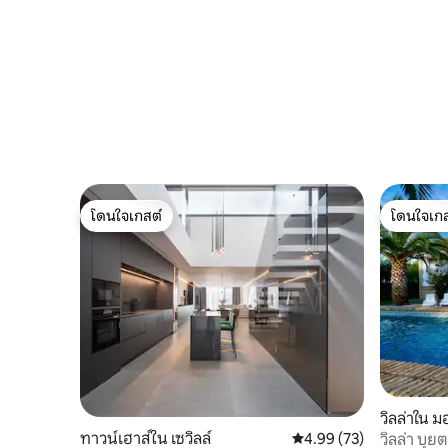
โดนใจเกสต์
โดนใจเกส
โดนใจเกสต์
โดนใจเกส
วิลล่าใน 
ทาวน์เฮาส์ใน เซวิลล์
คะแนนเฉลี่ย 4.99 จาก 5, 
4.99 (73)