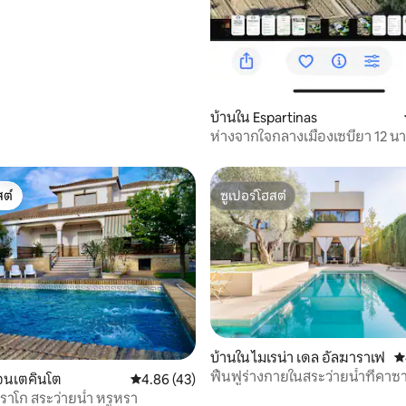
บ้านใน Espartinas
ห่างจากใจกลางเมืองเซบียา 12 นา
ต์
ซูเปอร์โฮสต์
ต์
ซูเปอร์โฮสต์
บ้านใน ไมเรน่า เดล อัลฆาราเฟ
ค
ฟื้นฟูร่างกายในสระว่ายน้ำที่คาซ
มอนเตคินโต
คะแนนเฉลี่ย 4.86 จาก 5, 43 รีวิว
4.86 (43)
ใกล้เซบียา
73 รีวิว
วิลล่า บุยตราโก สระว่ายน้ำ หรูหรา