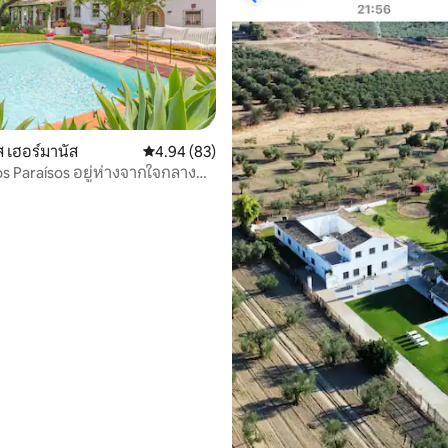
ส เฮอร์มานัส
คะแนนเฉลี่ย 4.94 จาก 5, 83 รีวิว
4.94 (83)
os Paraísos อยู่ห่างจากใจกลาง
า 7 กม.
39 รีวิว