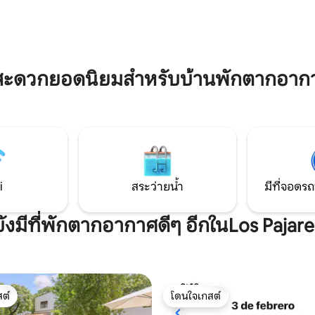
้างขวางพร้อมสนามหญ้าและ
สำหรับการพักผ่อนและพักผ่อน
หมาะสำหรับการอาบแดดหรือ
VUT/SE/14868
งมีเตาบาร์บีคิว เหมาะสำหรับ
สะดวกยอดนิยมสำหรับบ้านพักตากอากา
i
สระว่ายน้ำ
มีที่จอดรถ
ยังมีที่พักตากอากาศดีๆ อีกในLos Pajare
ต์
โดนใจเกสต์
ต์
โดนใจเกสต์