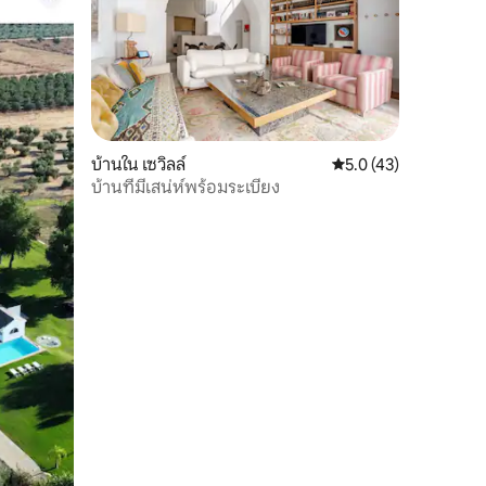
บ้านใน เซวิลล์
คะแนนเฉลี่ย 5.0 จาก 5,
5.0 (43)
บ้านที่มีเสน่ห์พร้อมระเบียง