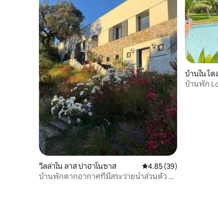
บ้านใน โด
บ้านพัก L
เมืองเซบีย
วิลล่าใน ลาส ปาฮาโนซาส
คะแนนเฉลี่ย 4.85 จาก 5, 
4.85 (39)
บ้านพักตากอากาศที่มีสระว่ายน้ำส่วนตัว วิว
เทือกเขา