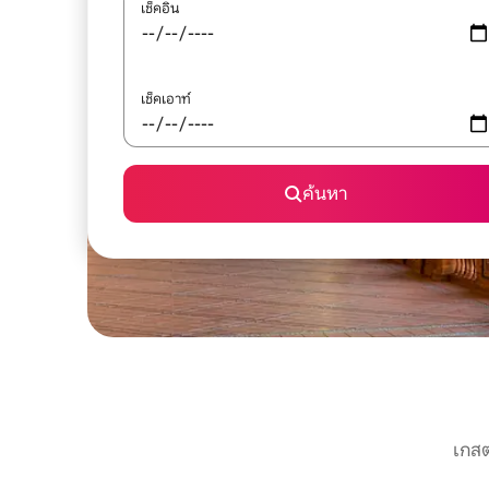
เช็คอิน
เช็คเอาท์
ค้นหา
เกสต