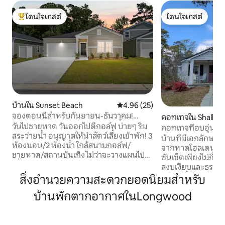
โดนใจเกสต์
โดนใจเกสต์
โดนใจเกสต์ที่สุด
โดนใจเกสต์
บ้านใน Sunset Beach
คะแนนเฉลี่ย 4.96 จาก 5, 25 รีวิว
4.96 (25)
จองตอนนี้สำหรับกันยายน-ธันวาคม!
คอทเทจใน Shallott
ส่วนลดรายเดือน เหมาะกับสัตว์เลี้ยง
วันไปชายหาด วันออกไปตีกอล์ฟ บ่ายๆ ริม
คอทเทจที่อบอุ่นห่า
สระว่ายน้ำ อนุญาตให้นำสัตว์เลี้ยงเข้าพัก! 3
ชายหาด
บ้านที่มีเอกลักษณ์ 
ห้องนอน/2 ห้องน้ำ ใกล้สนามกอล์ฟ/
จากหาดโฮลเดน หา
ชายหาด/สถานบันเทิง ไม่ว่าจะวางแผนไป
ซันเซ็ตเพียงไม่กี่น
เที่ยวชายหาด พักผ่อนเล่นกอล์ฟ หรือเข้า
สงบเงียบและธรรมชาต
พักระยะยาวระหว่างย้ายถิ่นหรือสร้างบ้าน
ใกล้แม่น้ำ แต่ห่า
สิ่งอำนวยความสะดวกยอดนิยมสำหรับ
ที่พักแห่งนี้มีพื้นที่และความสะดวกสบายให้
ช้อปปิ้งเพียงไม่กี่นาที เหมาะสำห
คุณเข้าพักและเพลิดเพลินกับบริเวณนี้ ยินดี
บ้านพักตากอากาศในLongwood
ครอบครัว เพื่อน และส
ต้อนรับสู่คอรัลเบย์! ที่พักโบโฮชิคแห่งใหม่นี้
ธรรมเนียมสัตว์เลี้
เป็นที่พักที่สมบูรณ์แบบสำหรับพักผ่อน
พักระยะยาวหรือกา
ฟื้นฟูพลัง และสำรวจชายฝั่งนอร์ท
สัปดาห์ ห้องครัวมี