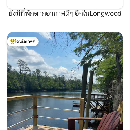
ยังมีที่พักตากอากาศดีๆ อีกในLongwood
โดนใจเกสต์
โดนใจเกสต์ที่สุด