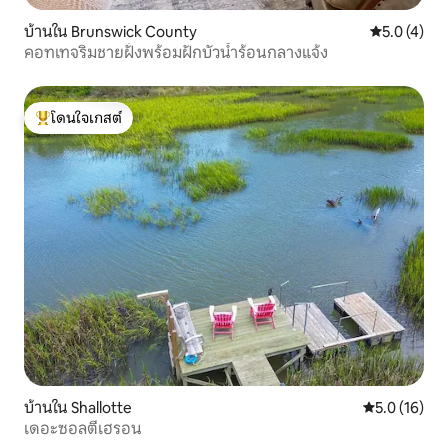
บ้านใน Brunswick County
คะแนนเฉลี่ย 
5.0 (4)
คอทเทจริมชายฝั่งพร้อมฝักบัวน้ำร้อนกลางแจ้ง
โดนใจเกสต์
โดนใจเกสต์ที่สุด
บ้านใน Shallotte
คะแนนเฉลี่ย 5
5.0 (16)
เดอะซอลตี้เฮรอน