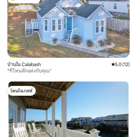
โดนใจเกสต์ที่สุด
บ้านใน Calabash
คะแนนเฉลี่ย 5
5.0 (12)
“ที่ไหนสักแห่งกับคุณ”
โดนใจเกสต์
โดนใจเกสต์