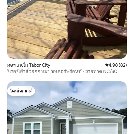
คอทเทจใน Tabor City
คะแนนเฉลี่ย 4.
4.98 (82)
ริเวอร์เฮ้าส์ วอคคาเมา วอเตอร์ฟร้อนท์ - ชายหาด NC/SC
โดนใจเกสต์
โดนใจเกสต์