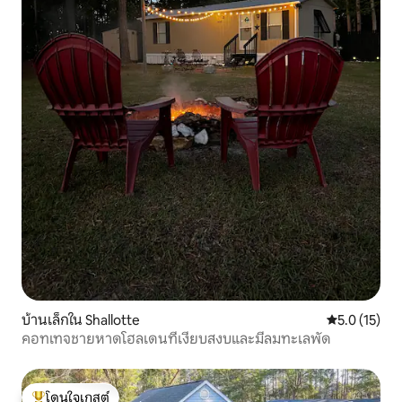
บ้านเล็กใน Shallotte
คะแนนเฉลี่ย 5
5.0 (15)
คอทเทจชายหาดโฮลเดนที่เงียบสงบและมีลมทะเลพัด
โดนใจเกสต์