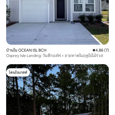
บ้านใน OCEAN ISL BCH
คะแนนเฉลี่ย 4
4.86 (7)
Osprey Isle Landing: วันตีกอล์ฟ + ชายหาดในฤดูใบไม้ร่วง!
โดนใจเกสต์
โดนใจเกสต์