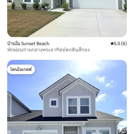
บ้านใน Sunset Beach
คะแนนเฉลี่ย 
5.0 (6)
พักผ่อนท่ามกลางพระอาทิตย์ตกดินสีทอง
โดนใจเกสต์
โดนใจเกสต์