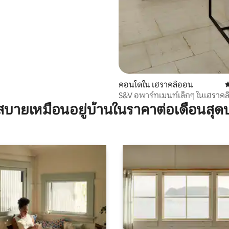
คอนโดใน เฮราคลิออน
ค
S&V อพาร์ทเมนท์เล็กๆ ในเฮราค
บายเหมือนอยู่บ้านในราคาต่อเดือนสุด