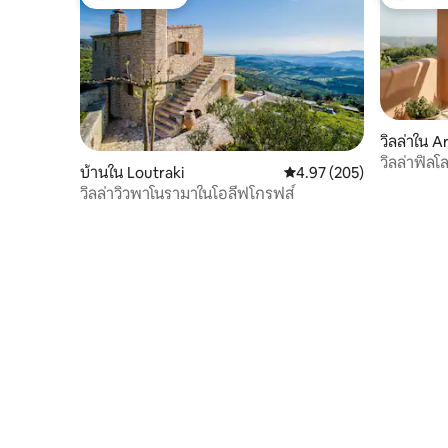
โดนใจเกสต์ที่สุด
โดนใจเกสต
วิลล่าใน 
วิลล่าฟิลโ
บ้านใน Loutraki
คะแนนเฉลี่ย 4.97 จาก 5, 2
4.97 (205)
กับนูซอส
วิลล่าวิวพาโนรามาในโอลีฟโกรฟส์