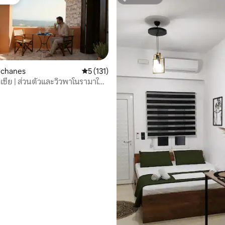
์ที่สุด
ซูเปอร์โฮสต์
Archanes
คะแนนเฉลี่ย 5 จาก 5, 131 รีวิว
5 (131)
ลเซีย | ส่วนตัวและวิวพาโนรามาใกล้
05 รีวิว