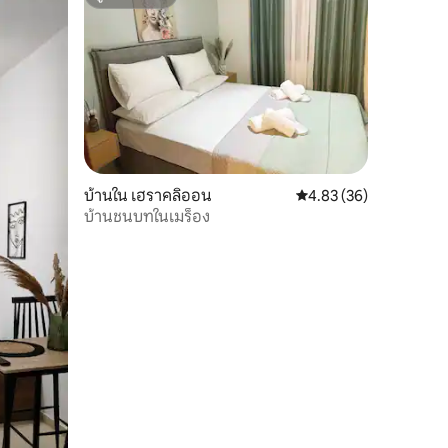
ซูเปอร์โฮสต์
บ้านใน เฮราคลิออน
คะแนนเฉลี่ย 4.83 จาก 5,
4.83 (36)
บ้านชนบทในเมร็อง