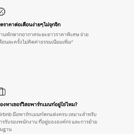
ิดราคาต่อเดือนง่ายๆ ไม่จุกจิก
้านพักตากอากาศระยะยาวราคาพิเศษ จ่าย
ดือนละครั้ง ไม่คิดค่าธรรมเนียมเพิ่ม*
องหาเซอร์วิสอพาร์ทเมนท์อยู่ใช่ไหม?
irbnb มีอพาร์ทเมนท์ตกแต่งครบ เหมาะสำหรับ
ารรับรองพนักงาน ที่อยู่ขององค์กร และการย้าย
ิ่นฐาน