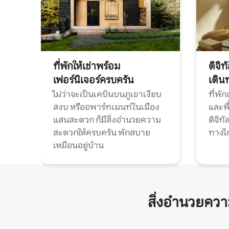
ที่พักให้เช่าพร้อม
ดิจิ
เฟอร์นิเจอร์ครบครัน
เดิน
ไม่ว่าจะเป็นเคบินบนภูเขาเงียบ
ที่พั
สงบ หรืออพาร์ทเมนท์ในเมือง
และพื
แสนสะดวก ก็มีสิ่งอำนวยความ
ดิจิ
สะดวกให้ครบครัน พักสบาย
ทางไ
เหมือนอยู่บ้าน
สิ่งอำนวยคว