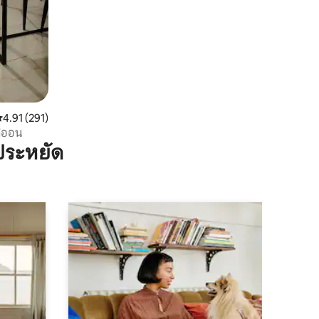
ะแนนเฉลี่ย 4.91 จาก 5, 291 รีวิว
4.91 (291)
ลิออน
ประหยัด