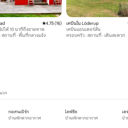
tad
คะแนนเฉลี่ย 4.75 จาก 5, 16 รีวิว
4.75 (16)
เคบินใน Löderup
นไปได้ 10 นาทีถึงชายหาด
เคบินแอนเดอร์สัน
·
สถานที่
·
พื้นที่กลางแจ้ง
ครอบครัว
·
สถานที่
·
เดินสะดวก
31 รีวิว
ะแวก
กอเทนเบิร์ก
ไลพ์ซิช
เดร
บ้านพักตากอากาศ
บ้านพักตากอากาศ
บ้