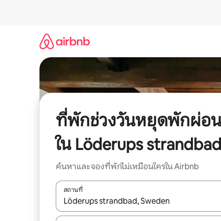
ข้าม
ไป
ยัง
เนื้อหา
ที่พักช่วงวันหยุดพักผ่อ
ใน Löderups strandba
ค้นหาและจองที่พักไม่เหมือนใครใน Airbnb
สถานที่
ใช้ลูกศรขึ้นลง หรือใช้การสัมผัสหรือปัด เพื่อสำรวจผ