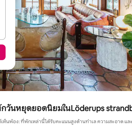
่พักวันหยุดยอดนิยมในLöderups strand
์เห็นพ้อง: ที่พักเหล่านี้ได้รับคะแนนสูงด้านทำเล ความสะอาด และ