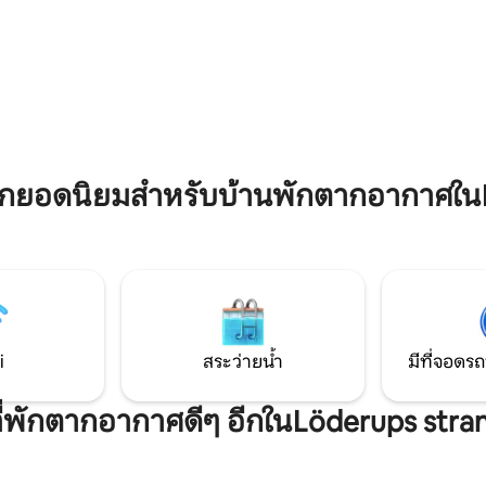
นอกจากนี้ยังมีเตียงขนาด 90 เต
หรือฤดูหนาวผ่านอินเทอร์เน็ตใย
เล็กกว่าในมุมหนึ่ง ในห้องนอนมี
มีความน่าเชื่อถือและรวดเร็ว สวน
120 และ 90 เตียงนอกจากนี้ยังมีเ
และรับประทานอาหารที่สะดวกสบาย
อ่อน ป้ายรถเมล์อยู่ห่างออกไป 3
 คนบวกบาร์บีคิวตอดโดยรถยนต์ 5
เส้นทางเดินที่ยอดเยี่ยม!
่น 10 นาที 1 พันไปยังซูเปอร์
CA 7:00 น. - 22:00 น. 7 วัน
กยอดนิยมสำหรับบ้านพักตากอากาศใน
i
สระว่ายน้ำ
มีที่จอดรถ
ที่พักตากอากาศดีๆ อีกในLöderups str