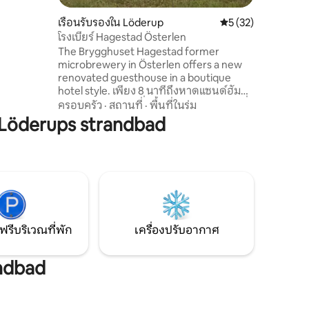
ียงขนาด
เตียงขนาด
เรือนรับรองใน Löderup
คะแนนเฉลี่ย 5 จาก 5,
5 (32)
ตียงเด็ก
โรงเบียร์ Hagestad Österlen
00 เมตร
The Brygghuset Hagestad former
microbrewery in Österlen offers a new
renovated guesthouse in a boutique
hotel style. เพียง 8 นาทีถึงหาดแซนด์ฮัม
เรนเดิน 2 นาทีถึงเพื่อนบ้าน Karl-Fredrik ที่
ครอบครัว
·
สถานที่
·
พื้นที่ในร่ม
ร้าน Eklaholm & Reunion shop/cafe ลาน
Löderups strandbad
ตกแต่งส่วนตัวบาร์บีคิวและพระอาทิตย์
ตกดินที่ไม่มีที่สิ้นสุดเหนือทุ่งนา
ประสบการณ์อาหารอร่อย/ร้านค้า/ตลาด
นัด/การเดินป่าอยู่ตรงหัวมุม 3 กม. ไปยัง
Handlaren Löderup, 4 กม. ICA, ร้านขาย
ยาฯลฯ รวมผ้าปูที่นอนและผ้าขนหนูเจ้าของ
อาศัยอยู่กับลูก 2 คนในบ้านที่อยู่ติดกันยินดี
ต้อนรับอย่างอบอุ่น!
ฟรีบริเวณที่พัก
เครื่องปรับอากาศ
andbad