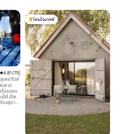
เคบินใน 
โดนใจเกสต์
กระท่อมไ
โดนใจเกสต์ที่สุด
บน Österl
7 นาทีจา
อยู่ใกล้ชิ
ต้นสนทาง
สาธารณะข
ครอบครัว
สนุกกับก
ชั้นดาดฟ้า
อุปกรณ์คร
คะแนนเฉลี่ย 4.81 จาก 5, 75 รีวิว
4.81 (75)
ลานส่วนตัวและ
ลูเดอรัปส์
ได้แก่ กา
มสะดวก
คลื่น กา
พร้อมขยะ
ชมสนามมิน
ใต้ เปิด
มีการแส
องสุขาที่
ตาแม่
นาดเล็ก
ดินเล่นใน
ตียงคู่
เล่น