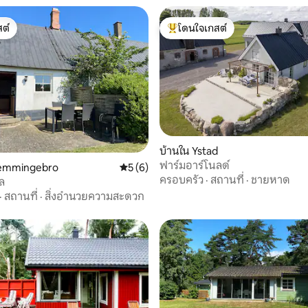
ต์
โดนใจเกสต์
ต์
โดนใจเกสต์ที่สุด
บ้านใน Ystad
28 รีวิว
ฟาร์มอาร์โนลด์
lemmingebro
คะแนนเฉลี่ย 5 จาก 5, 6 รีวิว
5 (6)
ครอบครัว
·
สถานที่
·
ชายหาด
ัล
·
สถานที่
·
สิ่งอำนวยความสะดวก