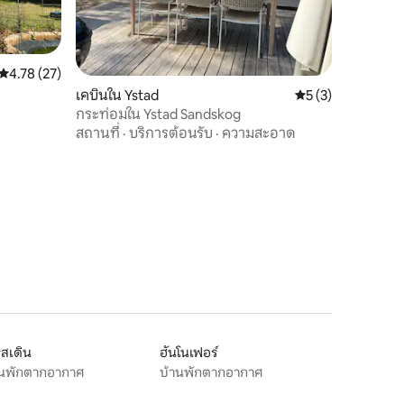
คะแนนเฉลี่ย 4.78 จาก 5, 27 รีวิว
4.78 (27)
เคบินใน Ystad
คะแนนเฉลี่ย 5 จาก 5
5 (3)
กระท่อมใน Ystad Sandskog
สถานที่
·
บริการต้อนรับ
·
ความสะอาด
สเดิน
ฮันโนเฟอร์
านพักตากอากาศ
บ้านพักตากอากาศ