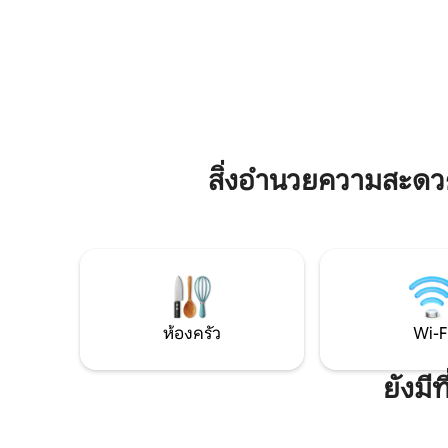
โถสุขภัณฑ์ ระเบียงขนาดใหญ่ เตาแก๊สย่าง
ในฤดูร้อน
บาร์บีคิว บ้านตั้งอยู่ใจกลางหมู่บ้านชายฝั่ง
แก้วนำแสง
Svarte ห่างจาก Ystad ประมาณ 6 กม. ซึ่ง
มีที่นั่ง
คุณสามารถขับรถหรือปั่นจักรยานไปตาม
สำหรับ 6
ชายทะเลได้อย่างง่ายดาย ป้ายรถเมล์และ
นาทีหรือปั
สถานีรถไฟที่มีการคมนาคมที่ดี
มาร์เก็ต I
สิ่งอำนวยความสะดว
ห้องครัว
Wi-F
ยังมี