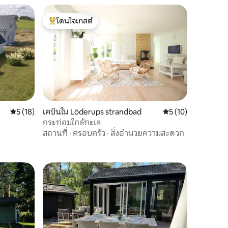
โดนใจเกสต์
โดนใจเกสต์ที่สุด
คะแนนเฉลี่ย 5 จาก 5, 18 รีวิว
5 (18)
เคบินใน Löderups strandbad
คะแนนเฉลี่ย 5 จาก 5,
5 (10)
กระท่อมใกล้ทะเล
สถานที่
·
ครอบครัว
·
สิ่งอำนวยความสะดวก