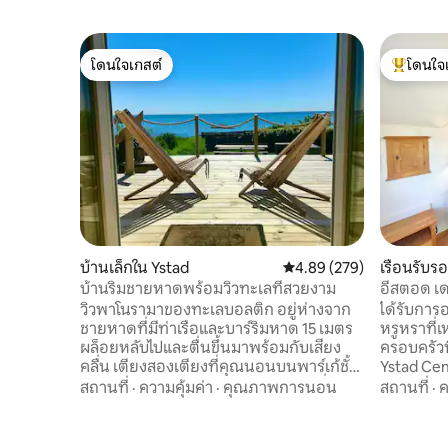
โดนใจเกสต์
โดนใจ
โดนใจเกสต์
โดนใจเกสต
บ้านเล็กใน Ystad
คะแนนเฉลี่ย 4.89 จาก 5, 2
4.89 (279)
เรือนรับร
บ้านริมชายหาดพร้อมวิวทะเลที่สวยงาม
อีสตอด เด
โกเน
วิวพาโนรามาของทะเลบอลติก อยู่ห่างจาก
ได้รับกา
ชายหาดที่มีท่าเรือและบาร์ริมหาด 15 เมตร
หรูหราที่
ผล็อยหลับไปและตื่นขึ้นมาพร้อมกับเสียง
ครอบครัวท
คลื่น เตียงสองเตียงที่คุณนอนบนพาร์เก้ชั้น
Ystad Cen
แรกและมองเห็นวิวทะเล ห้องครัวเล็กที่มีเตา
อยู่ห่างอ
สถานที่
·
ความคุ้มค่า
·
คุณภาพการนอน
สถานที่
·
ค
2 หัว ไมโครเวฟ เครื่องชงกาแฟ ตู้เย็นและตู้
ทั้งหมดขอ
แช่แข็ง พื้นที่รับประทานอาหารขนาดเล็ก
รีโมทคอน
เก้าอี้นวม 2 ตัว ทีวี Wi-Fi ห้องน้ำมีฝักบัวและ
และเครื่อง