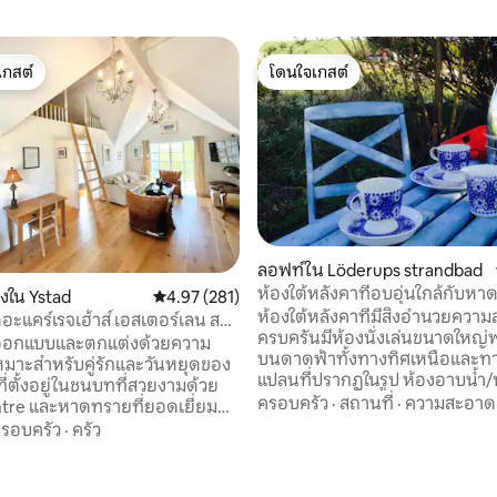
เกสต์
โดนใจเกสต์
์ที่สุด
โดนใจเกสต์
ลอฟท์ใน Löderups strandbad
ห้องใต้หลังคาที่อบอุ่นใกล้กับหาด
79 รีวิว
องใน Ystad
คะแนนเฉลี่ย 4.97 จาก 5, 281 รีวิว
4.97 (281)
ห้องใต้หลังคาที่มีสิ่งอำนวยควา
อะแคร์เรจเฮ้าส์ เอสเตอร์เลน ส
ครบครันมีห้องนั่งเล่นขนาดใหญ่
รออกแบบและตกแต่งด้วยความ
บนดาดฟ้าทั้งทางทิศเหนือและทาง
เหมาะสำหรับคู่รักและวันหยุดของ
แปลนที่ปรากฏในรูป ห้องอาบน้ำ/ห้
ี่ตั้งอยู่ในชนบทที่สวยงามด้วย
สะอาดห้องครัวพร้อมเตาอบและเ
ครอบครัว
·
สถานที่
·
ความสะอาด
tre และหาดทรายที่ยอดเยี่ยมที่
เหล็กไฟฟ้า เตาเหล็กหล่อสีแดงข
อกไปเพียง 2/3k และทางตอนใต้
รอบครัว
·
ครัว
หากคุณต้องการพักผ่อนหลังจากเ
งสวีเดนที่อยู่ไม่ไกลคุณมี
ฤดูใบไม้ร่วงหรือฤดูหนาวที่น่ารัก เ
โทรลสำหรับเครื่องปรับอากาศ
(สองเตียงพับ 90 เตียง) ในห้องนั่ง
ทำความร้อนเพื่อให้แน่ใจว่า Wi-Fi