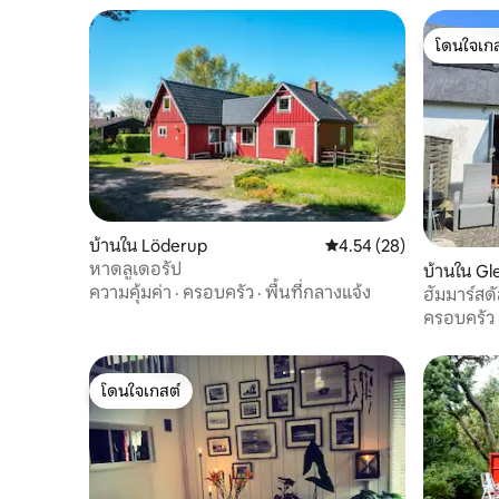
โดนใจเกส
โดนใจเกส
บ้านใน Löderup
คะแนนเฉลี่ย 4.54 จาก 5, 
4.54 (28)
หาดลูเดอรัป
บ้านใน G
ความคุ้มค่า
·
ครอบครัว
·
พื้นที่กลางแจ้ง
ฮัมมาร์สด
ครอบครัว
โดนใจเกสต์
โดนใจเกสต์