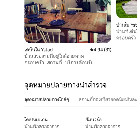
บ้านใน Ys
บ้านที่เดิ
ครอบครัว
เคบินใน Ystad
คะแนนเฉลี่ย 4.94 จาก 5, 
4.94 (31)
บ้านสวยงามที่อยู่ใกล้ชายหาด
ครอบครัว
·
สถานที่
·
บริการต้อนรับ
จุดหมายปลายทางน่าสำรวจ
จุดหมายปลายทางใกล้ๆ
สถานที่ท่องเที่ยวยอดนิยมในล
โคเปนเฮเกน
ฮัมบวร์ค
บ้านพักตากอากาศ
บ้านพักตากอากาศ