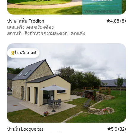
ปราสาทใน Trédion
คะแนนเฉลี่ย 4
4.88 (8)
เลอแคร็ง เดอ ตร็องดียง
สถานที่
·
สิ่งอำนวยความสะดวก
·
ตกแต่ง
โดนใจเกสต์
โดนใจเกสต์ที่สุด
บ้านใน Locqueltas
คะแนนเฉลี่ย 5
5.0 (32)