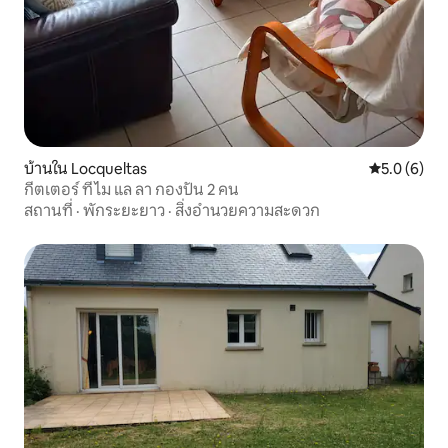
บ้านใน Locqueltas
คะแนนเฉลี่ย 
5.0 (6)
กีตเตอร์ ที ไม แล ลา กองปัน 2 คน
สถานที่
·
พักระยะยาว
·
สิ่งอำนวยความสะดวก