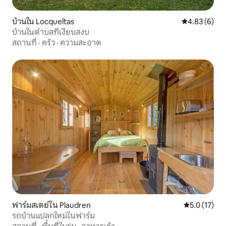
บ้านใน Locqueltas
คะแนนเฉลี่ย 4
4.83 (6)
บ้านในตำบลที่เงียบสงบ
สถานที่
·
ครัว
·
ความสะอาด
ฟาร์มสเตย์ใน Plaudren
คะแนนเฉลี่ย 5
5.0 (17)
รถบ้านแปลกใหม่ในฟาร์ม