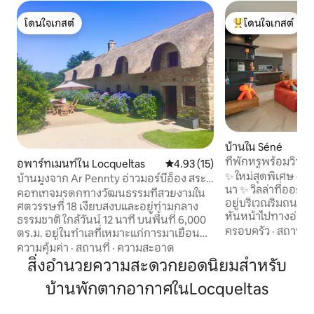
โดนใจเกสต์
โดนใจเกสต์
โดนใจเกสต์
โดนใจเกสต์ที่สุด
บ้านใน Séné
ที่พักหรูพร้อมวิวทะ
อพาร์ทเมนท์ใน Locqueltas
คะแนนเฉลี่ย 4.93 จาก 5, 15 รีวิว
4.93 (15)
✨ ใหม่สุดพิเศษ – วิ
บ้านมุงจาก Ar Pennty อ่าวมอร์บีอ็อง สระ
นา ✨ วิลล่าที่ออกแ
ว่ายน้ำ
คอทเทจมรดกทางวัฒนธรรมที่สวยงามใน
อยู่บริเวณริมถนน 
ศตวรรษที่ 18 เงียบสงบและอยู่ท่ามกลาง
หันหน้าไปทางอ่าวมอ
ธรรมชาติ ใกล้วันน์ 12 นาที บนพื้นที่ 6,000
เป็นเอกลักษณ์สำหร
ครอบครัว
·
สถานที่
ตร.ม. อยู่ในทำเลที่เหมาะแก่การมาเยือน
เพลิดเพลินกับวิว
อ่าวมอร์บีอ็อง ชายหาดต่าง ๆ คาร์นัค ออ
ความคุ้มค่า
·
สถานที่
·
ความสะอาด
นั่งเล่นกว้างขวางที
เรย์ ลอริออง หลังคามุงจากทำให้รู้สึกสดชื่น
สิ่งอำนวยความสะดวกยอดนิยมสำหรับ
จากพื้นจรดเพดาน 
แม้จะอยู่ท่ามกลางคลื่นความร้อน คอทเทจ
และสวนแบบเปิดริมช
บ้านพักตากอากาศในLocqueltas
ที่มีเสน่ห์ 2 หลัง TY PLOUZ และ AR
แบบแยกส่วน 3 ห้อ
PENNTY แต่ละหลังรองรับได้ 3 คน 3 หู 3
หรือเพื่อนได้อย่า
ดาว มีทางเข้าอิสระ สระว่ายน้ำพร้อม