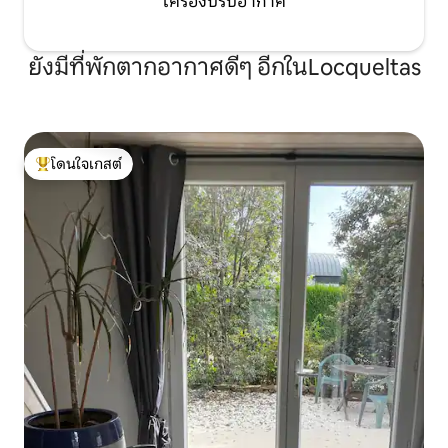
เครื่องปรับอากาศ
ยังมีที่พักตากอากาศดีๆ อีกในLocqueltas
โดนใจเกสต์
โดนใจเกสต์ที่สุด