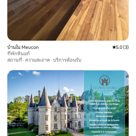
บ้านใน Meucon
คะแนนเฉลี่ย 
5.0 (3)
ที่พักหินแท้
สถานที่
·
ความสะอาด
·
บริการต้อนรับ