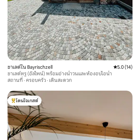
ชาเลต์ใน Bayrischzell
คะแนนเฉลี่ย 5
5.0 (14)
ชาเลต์หรู (อัลไพน์) พร้อมอ่างน้ำวนและห้องอบไอน้ำ
สถานที่
·
ครอบครัว
·
เดินสะดวก
โดนใจเกสต์
โดนใจเกสต์ที่สุด