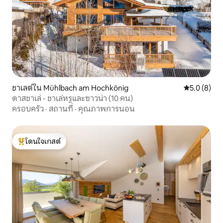
ชาเลต์ใน Mühlbach am Hochkönig
คะแนนเฉลี่ย 
5.0 (8)
ดาสชาเล่ - ชาเล่หรูและซาวน่า (10 คน)
ครอบครัว
·
สถานที่
·
คุณภาพการนอน
โดนใจเกสต์
โดนใจเกสต์ที่สุด