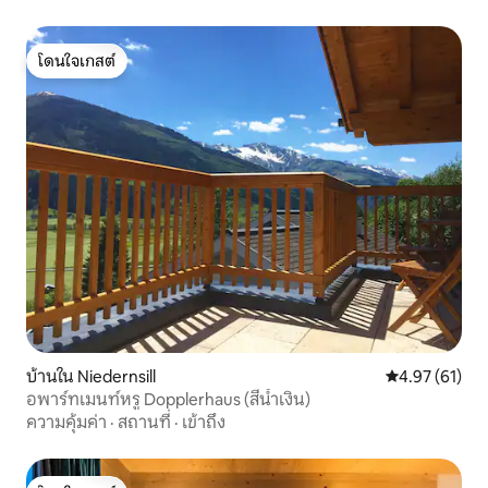
โดนใจเกสต์
โดนใจเกสต์
บ้านใน Niedernsill
คะแนนเฉลี่ย 4.
4.97 (61)
อพาร์ทเมนท์หรู Dopplerhaus (สีน้ำเงิน)
ความคุ้มค่า
·
สถานที่
·
เข้าถึง