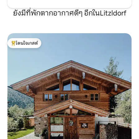
ยังมีที่พักตากอากาศดีๆ อีกในLitzldorf
โดนใจเกสต์
โดนใจเกสต์ที่สุด