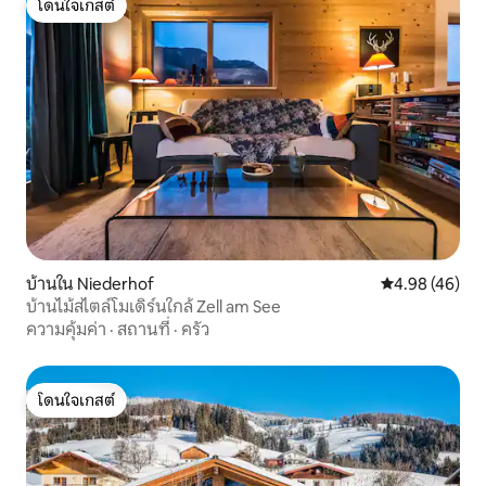
โดนใจเกสต์
โดนใจเกสต์
บ้านใน Niederhof
คะแนนเฉลี่ย 4.
4.98 (46)
บ้านไม้สไตล์โมเดิร์นใกล้ Zell am See
ความคุ้มค่า
·
สถานที่
·
ครัว
โดนใจเกสต์
โดนใจเกสต์