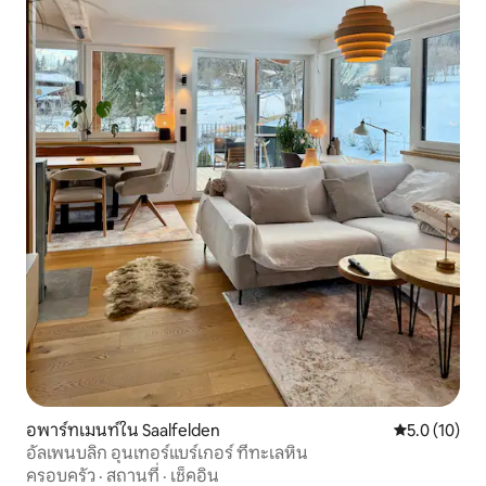
อพาร์ทเมนท์ใน Saalfelden
คะแนนเฉลี่ย 5
5.0 (10)
อัลเพนบลิก อุนเทอร์แบร์เกอร์ ที่ทะเลหิน
ครอบครัว
·
สถานที่
·
เช็คอิน