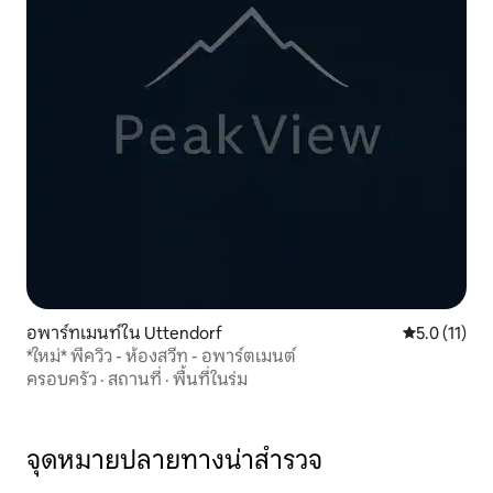
อพาร์ทเมนท์ใน Uttendorf
คะแนนเฉลี่ย 5
5.0 (11)
*ใหม่* พีควิว - ห้องสวีท - อพาร์ตเมนต์
ครอบครัว
·
สถานที่
·
พื้นที่ในร่ม
จุดหมายปลายทางน่าสำรวจ