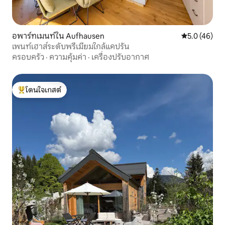
อพาร์ทเมนท์ใน Aufhausen
คะแนนเฉลี่ย 5
5.0 (46)
เพนท์เฮาส์ระดับพรีเมียมใกล้แคปรัน
ครอบครัว
·
ความคุ้มค่า
·
เครื่องปรับอากาศ
โดนใจเกสต์
โดนใจเกสต์ที่สุด