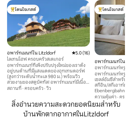
โดนใจเกสต์
โดนใจเกสต์
โดนใจเกสต์ที่สุด
โดนใจเกสต์ที่สุด
อพาร์ทเมนท์ใน Litzldorf
คะแนนเฉลี่ย 5.0 จาก 5, 16 รีวิว
5.0 (16)
ไลเทนโฮฟ ครอบครัวสเตเกอร์
อพาร์ทเมนท์ใน Zel
อพาร์ทเมนท์ที่เพิ่งปรับปรุงใหม่ของเราตั้ง
อพาร์ทเมนท์หรู - 6
อยู่บนด้านที่มีแสงแดดของอุทเทนดอร์ฟ
ซัมเมอร์การ์ด-ท็อ
อพาร์ทเมนท์หรูสไตล
(สูงกว่าระดับน้ำทะเล 980 ม.) พร้อมวิว
เซลล์อัมซีสำหรับ 6
สวยงามของสตูบัคทัล! อพาร์ทเมนท์มีเนื้อที่
สกีอิน/สกีเอาท์ผ่าน
ประมาณ 90 ตารางเมตรและเข้าถึงได้ คุณ
สถานที่
·
ครอบครัว
·
วิว
Ebenbergbahn ที่อย
สามารถผ่อนคลายบนระเบียงขนาดใหญ่
พรีเมียมอยู่ในระยะ
ความคุ้มค่า
·
ครอบค
หรือในซาวน่า อพาร์ทเมนท์มีห้องนั่งเล่น -
เซลล์อัมซีได้อนุญาต
สิ่งอำนวยความสะดวกยอดนิยมสำหรับ
ห้องครัวสำหรับรับประทานอาหารที่กว้าง
ได้! ห้องนอนหรูหรา 2 ห้องแต่ละห้องมี
ขวางพร้อมทีวีห้องน้ำ 2 ห้องพร้อมไดร์เป่า
บ้านพักตากอากาศในLitzldorf
ห้องน้ำหรูหรา ครั
ผม (1 ห้องพร้อมโถสุขภัณฑ์) ห้องน้ำเพิ่ม
อาหารเครื่องใช้ไฟ
เติม 1 ห้อง 3 ห้องนอนพร้อมเตียงคู่ (2 ห้อง
Saeco QUOOKER EV-Charg
นอนมีทีวี) นอกจากนี้ยังมีโซฟาเบดให้
ปี 2024 และมีสิ่ง