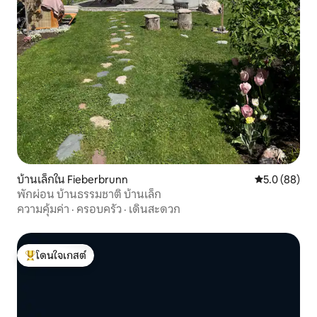
บ้านเล็กใน Fieberbrunn
คะแนนเฉลี่ย 5
5.0 (88)
พักผ่อน บ้านธรรมชาติ บ้านเล็ก
ความคุ้มค่า
·
ครอบครัว
·
เดินสะดวก
โดนใจเกสต์
โดนใจเกสต์ที่สุด