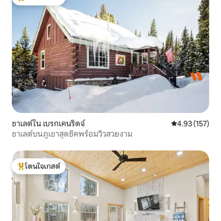
โดนใจเกสต์ที่สุด
ชาเลต์ใน เบรกเคนริดจ์
คะแนนเฉลี่ย 4.9
4.93 (157)
ชาเลต์บนภูเขาสุดชิคพร้อมวิวสวยงาม
โดนใจเกสต์
โดนใจเกสต์ที่สุด