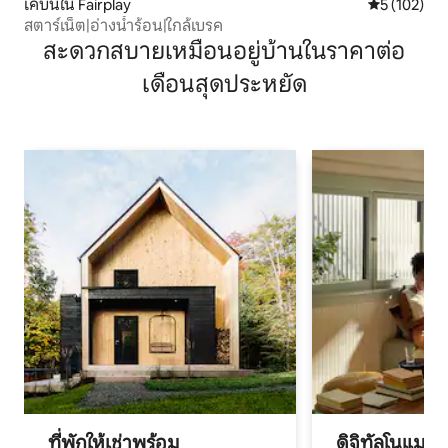
เคบินใน Fairplay
คะแนนเฉลี่ย 
5 (102)
สตาร์เน็ต|อ่างน้ำร้อน|ใกล้เบรค
สะดวกสบายเหมือนอยู่บ้านในราคาต่อ
เดือนสุดประหยัด
ที่พักให้เช่าพร้อม
ดิจิทัลโนแมด