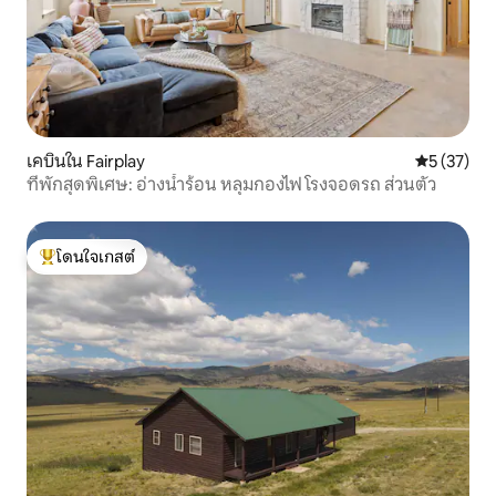
เคบินใน Fairplay
คะแนนเฉลี่ย
5 (37)
ที่พักสุดพิเศษ: อ่างน้ำร้อน หลุมกองไฟ โรงจอดรถ ส่วนตัว
โดนใจเกสต์
โดนใจเกสต์ที่สุด