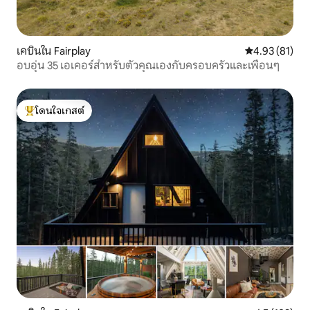
เคบินใน Fairplay
คะแนนเฉลี่ย 4.
4.93 (81)
อบอุ่น 35 เอเคอร์สำหรับตัวคุณเองกับครอบครัวและเพื่อนๆ
โดนใจเกสต์
โดนใจเกสต์ที่สุด