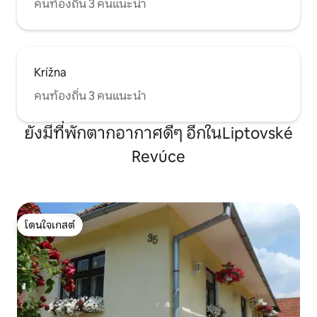
คนท้องถิ่น 3 คนแนะนำ
Krížna
คนท้องถิ่น 3 คนแนะนำ
ยังมีที่พักตากอากาศดีๆ อีกในLiptovské
Revúce
โดนใจเกสต์
โดนใจเกสต์