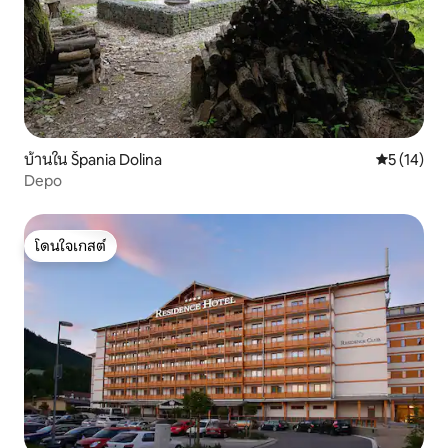
บ้านใน Špania Dolina
คะแนนเฉลี่ย
5 (14)
Depo
โดนใจเกสต์
โดนใจเกสต์