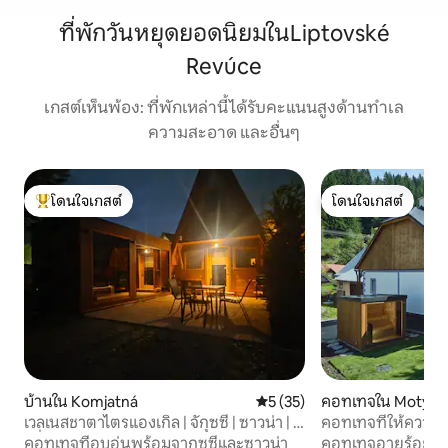
ที่พักวันหยุดยอดนิยมในLiptovské
Revúce
เกสต์เห็นพ้อง: ที่พักเหล่านี้ได้รับคะแนนสูงด้านทำเล
ความสะอาด และอื่นๆ
โดนใจเกสต์
โดนใจเกสต์
โดนใจเกสต์ที่สุด
โดนใจเกสต์
บ้านใน Komjatná
คะแนนเฉลี่ย 5 จาก 5, 35 รีวิว
5 (35)
คอทเทจใน Motyčk
เวลเนสชาตาไตรแองเกิล | จักุซซี่ | ซาวน่า | ฮ
คอทเทจที่ให้ความรู
อรี่
ซาวน่า
คอทเทจที่อบอุ่นพร้อมจากุซซี่และซาวน่า
คอทเทจอายุร้อยปีท