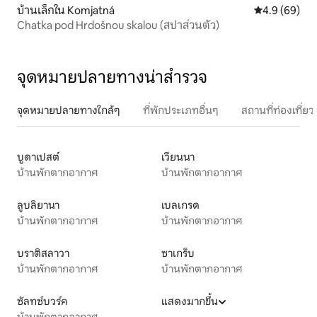
บ้านเล็กใน Komjatná
คะแนนเฉลี่ย 4
4.9 (69)
Chatka pod Hrdošnou skalou (สปาส่วนตัว)
จุดหมายปลายทางน่าสำรวจ
จุดหมายปลายทางใกล้ๆ
ที่พักประเภทอื่นๆ
สถานที่ท่องเที่
บูดาเปสต์
เวียนนา
บ้านพักตากอากาศ
บ้านพักตากอากาศ
ลูบลิยานา
เบลเกรด
บ้านพักตากอากาศ
บ้านพักตากอากาศ
บราติสลาวา
ซาเกร็บ
บ้านพักตากอากาศ
บ้านพักตากอากาศ
ซัลทซ์บวร์ค
แสดงมากขึ้น