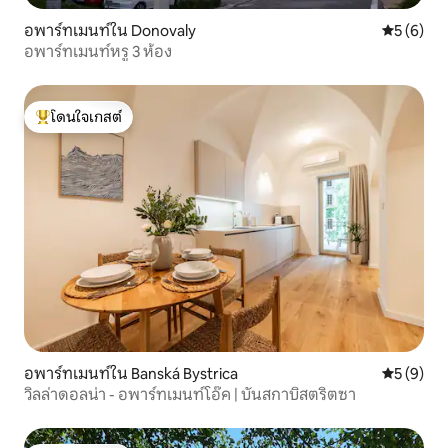
อพาร์ทเมนท์ใน Donovaly
คะแนนเฉลี่
5 (6)
อพาร์ทเมนท์หรู 3 ห้อง
โดนใจเกสต์
โดนใจเกสต์ที่สุด
อพาร์ทเมนท์ใน Banská Bystrica
คะแนนเฉลี่
5 (9)
วิลล่าดอลน่า - อพาร์ทเมนท์โอ๊ค | บันสกาบิสตริตซา