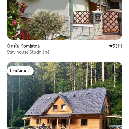
บ้านใน Komjatná
คะแนนเฉลี่ย
5 (11)
Stay house Studničná
โดนใจเกสต์
โดนใจเกสต์