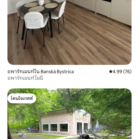
อพาร์ทเมนท์ใน Banská Bystrica
คะแนนเฉลี่ย 4.
4.99 (76)
อพาร์ทเมนท์ โมนี
โดนใจเกสต์
โดนใจเกสต์