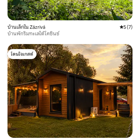
บ้านเล็กใน Zázrivá
คะแนนเฉลี่
5 (7)
บ้านพักริมทะเลใต้โคซินซ์
โดนใจเกสต์
โดนใจเกสต์