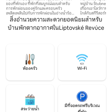
ของที่พักเอง ที่พักที่สมบูรณ์แบบสำหรับ
หมู่บ้าน Štubne ที่เ
การพักผ่อนของคู่รักและครอบครัว
เทือกเขาโลว์ทาทร
เพลิดเพลินไปกับการพักผ่อนในอ่างน้ำร้อน
ใกล้กับสกีรีสอร์ทดอนโววา
และความเงียบสงบของภูเขา พักผ่อนใน
ซาวน่าสไตล์ฟินแลน
สิ่งอำนวยความสะดวกยอดนิยมสำหรับ
ทำเลที่เงียบสงบใน Komjatná ซึ่งเป็น
ชาร์จรถยนต์ไฟฟ้าฟร
บ้านพักตากอากาศในLiptovské Revúce
หมู่บ้านบนชายแดนระหว่าง Liptov และ
ถึงเบเกอรี่และคาเฟ่ท
Orava ในคอทเทจสำหรับ 4 คน การตกแต่ง
เพียง 5 กม. 🚶 เคล
ภายในที่ทันสมัย ห้องครัวที่มีอุปกรณ์ครบ
ซ่อนอยู่และเส้นทางมรดก 📖 สม
ครัน Wi-Fi ระเบียง เตาปิ้งย่าง เตาผิง สนาม
เข้าพักพร้อมเคล็ดล
เด็กเล่น และสวนขนาดใหญ่เพื่อความ
สำหรับชีวิตที่ช้า 🧑
สะดวกสบายและความสนุกสนาน มีเตียง 3
อุปกรณ์ครบครันแล
หลังอยู่ที่ห้องใต้หลังคาและมีเตียงโซฟาอยู่
สำหรับคุณ
ที่ชั้นล่าง ยังมีทีวี เครื่องซักผ้า และมี
จักรยานให้ยืมฟรีด้วย สัมผัสประสบการณ์
ห้องครัว
Wi-Fi
Liptov ใน Komjatna
มีที่จอดรถฟรีบริเวณ
สระว่ายน้ำ
ที่พัก