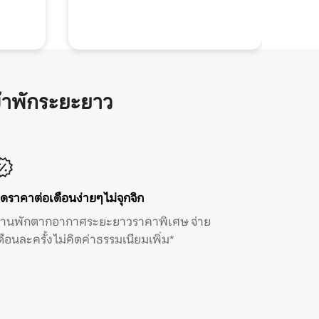
้าพักระยะยาว
ิดราคาต่อเดือนง่ายๆ ไม่จุกจิก
้านพักตากอากาศระยะยาวราคาพิเศษ จ่าย
ดือนละครั้ง ไม่คิดค่าธรรมเนียมเพิ่ม*