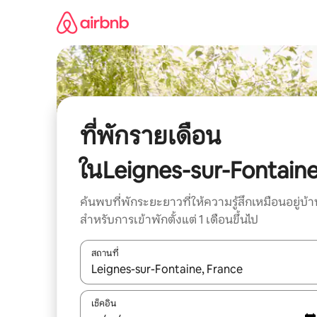
ข้าม
ไป
ยัง
เนื้อหา
ที่พักรายเดือน
ในLeignes-sur-Fontain
ค้นพบที่พักระยะยาวที่ให้ความรู้สึกเหมือนอยู่บ้า
สำหรับการเข้าพักตั้งแต่ 1 เดือนขึ้นไป
สถานที่
ใช้ลูกศรขึ้นลง หรือใช้การสัมผัสหรือปัด เพื่อสำรวจผ
เช็คอิน