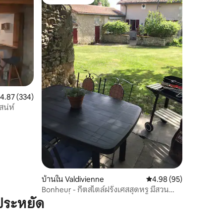
โดนใจเกสต์ที่สุด
ะแนนเฉลี่ย 4.87 จาก 5, 334 รีวิว
4.87 (334)
สน่ห์
บ้านใน Valdivienne
คะแนนเฉลี่ย 4.98 จาก 5,
4.98 (95)
Bonheur - กีตสไตล์ฝรั่งเศสสุดหรู มีสวน
ส่วนตัวที่ปลอดภัย
ประหยัด