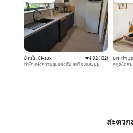
โดนใจเกสต์ที่สุด
โดนใจเกส
บ้านใน Civaux
คะแนนเฉลี่ย 4.92 จาก 5, 1
4.92 (132)
อพาร์ทเม
ที่พักแห่งความสุขของฉัน ลอร็องและมูมู
สตูดิโอส
สะดวกส