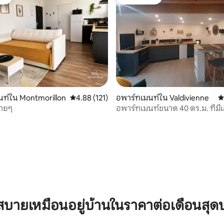
ต์
โดนใจเกสต์
32 รีวิว
นท์ใน Montmorillon
คะแนนเฉลี่ย 4.88 จาก 5, 121 รีวิว
4.88 (121)
อพาร์ทเมนท์ใน Valdivienne
ค
บายๆ
อพาร์ทเมนท์ขนาด 40 ตร.ม. ที่มีเ
บายเหมือนอยู่บ้านในราคาต่อเดือนสุด