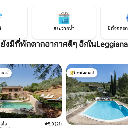
าย เพลิดเพลินกับวิวที่ไม่เหมือน
เดินเล่น การทำบาร์บีคิว และการใ
ั้งแต่ Mount Subasio ใน Assisi และ
กลางแจ้ง เดินไม่ไกลจากร้านอาหาร Pian
 Foligno ไปจนถึง Spoleto
delle Stelle และ Cinicchia ในเวลากลางคืน มี
าถึงได้โดยรถยนต์อยู่ห่างจากที่
ท้องฟ้าเต็มไปด้วยดวงดาวโดยไม่
0 ม.
รอบๆ
i
สระว่ายน้ำ
มีที่จอดรถ
ยังมีที่พักตากอากาศดีๆ อีกในLeggiana
เกสต์
โดนใจเกสต์
์ที่สุด
โดนใจเกสต์ที่สุด
20 รีวิว
ปลโล
คะแนนเฉลี่ย 5.0 จาก 5, 21 รีวิว
5.0 (21)