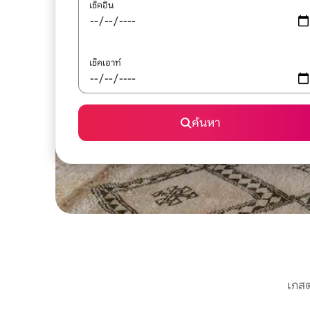
เช็คอิน
เช็คเอาท์
ค้นหา
เกสต