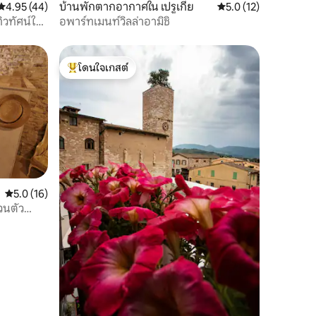
คะแนนเฉลี่ย 4.95 จาก 5, 44 รีวิว
4.95 (44)
บ้านพักตากอากาศใน เปรูเกีย
คะแนนเฉลี่ย 5.0 จาก 5,
5.0 (12)
ทิวทัศน์ใน
อพาร์ทเมนท์วิลล่าอามิชิ
โดนใจเกสต์
โดนใจเกสต์ที่สุด
คะแนนเฉลี่ย 5.0 จาก 5, 16 รีวิว
5.0 (16)
วนตัว