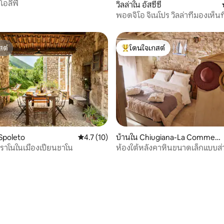
โอลีฟี
วิลล่าใน อัสซีซี
พอดจิโอ จิเนโปร วิลล่าที่มองเห็น
อัสซีซี
สต์
โดนใจเกสต์
สต์
โดนใจเกสต์ที่สุด
Spoleto
คะแนนเฉลี่ย 4.7 จาก 5, 10 รีวิว
4.7 (10)
บ้านใน Chiugiana-La Commen
da
ราโนในเมืองเปียนชาโน
ห้องใต้หลังคาหินขนาดเล็กแบบส่
 13 รีวิว
พร้อมสวน