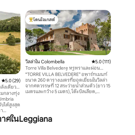
บ้านใน Be
โดนใจเกสต์
โดนใจ
Casale d
โดนใจเกสต์ที่สุด
โดนใจเกส
มเบรีย
ที่พักให้
อยู่ห่างจา
ซีกลีอา 
สำรวจอุมเ
อ่างน้ำวน
บาร์บีคิ
วิลล่าใน Colombella
คะแนนเฉลี่ย 5.0 จาก 5, 
5.0 (111)
สงบของภูม
Torre Villa Belvedere หรูหราและผ่อน
ร์ททีวีพร
คลายพร้อมสระว่ายน้ำ
“TORRE VILLA BELVEDERE” อพาร์ทเมนท์
ปรับอากา
ขนาด 260 ตารางเมตรที่ยอดเยี่ยมในวิลล่า
คะแนนเฉลี่ย 5.0 จาก 5, 29 รีวิว
5.0 (29)
ห้องน้ำส่ว
จากศตวรรษที่ 12 สระว่ายน้ำส่วนตัว (ยาว 15
เที่ยวที่ไ
ลังเดียว
เมตรและกว้าง 5 เมตร), โต๊ะบิลเลียด,
เสริม
่ามกลางทุ่ง
กระดานปาเป้า, สวนขนาดใหญ่, เฉลียง
Umbria
ขนาด 80 ตารางเมตร, เตาบาร์บีคิว, ห้อง
ออกกำลังกาย และพื้นที่พักผ่อนภายใน
หา
หอคอย ที่จอดรถส่วนตัวที่สะดวกสบาย
นส่วนตัว
กาศในLeggiana
ภายในที่พัก ทำเลดี ห่างจากเปรูจา 12 กม.
 รายล้อม
และห่างจากทางหลวง 4 กม. รองรับผู้เข้าพัก
าเท่านั้น:
ได้อย่างสะดวกสบายสูงสุด 8 คน มีห้องนอน
นป่า การ