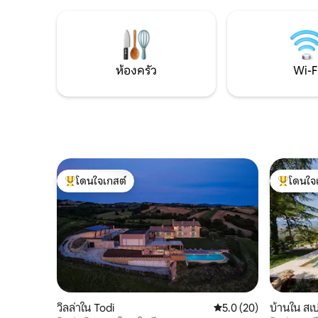
กลางแจ้งเวเบอร์บาร์บีคิวเตาอบพิซซ่าสวน
ศิลปะมากม
มะกอกเตาผิง 20 นาทีถึงออร์เวียโตโทดีอา
ใครซึ่งมีต
เมเลียขับรถ 10 นาทีถึงสถานีรถไฟไปโรม/
จากหุบเขา
ฟลอเรนซ์ขับรถ 5 นาทีถึงร้านค้าในเมือง
สามารถเข้
บริเวณ/ผู้ดูแลสระว่ายน้ำ
จอดรถ 20
ห้องครัว
Wi-F
โดนใจเกสต์
โดนใจ
โดนใจเกสต์ที่สุด
โดนใจเกสต
วิลล่าใน Todi
คะแนนเฉลี่ย 5.0 จาก 5, 
5.0 (20)
บ้านใน สเ