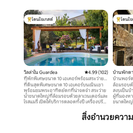
โดนใจเกสต์
โดนใจ
โดนใจเกสต์ที่สุด
โดนใจเกสต
วิลล่าใน Guardea
คะแนนเฉลี่ย 4.99 จาก 5, 1
4.99 (102)
บ้านพักต
ที่พักพิเศษขนาด 10 เอเคอร์พร้อมสระว่าย
บ้านพอร์ต
น้ำและสวนมะกอก
ได้
ที่ดินสุดพิเศษขนาด 10 เอเคอร์บนเนินเขา
ล้อมรอบด
พร้อมชมพระอาทิตย์ตกที่น่าจดจำ สระว่าย
สงบเป็นบ
น้ำขนาดใหญ่ที่ล้อมรอบด้วยลาเวนเดอร์และ
ผู้ที่มอ
โรสแมรี่ เปิดให้บริการตลอดทั้งปี เครื่องปรับ
ขนาดใหญ่กว
อากาศใหม่อินเทอร์เน็ต Starlink เป็นส่วนตัว
และสภาพแว
และเงียบสงบมาก 2 ชั้น 4 ห้องนอน 4
ประโยชน์ 
สิ่งอำนวยควา
ห้องน้ำจากุซซี่อ่างอาบน้ำสมาร์ททีวีขนาด
บูรณะอย่า
55 นิ้วห้องครัวที่มีอุปกรณ์ครบครันระเบียง
ศูนย์กลาง
และไม้เลื้อยสำหรับการรับประทานอาหาร
ตำแหน่งที่