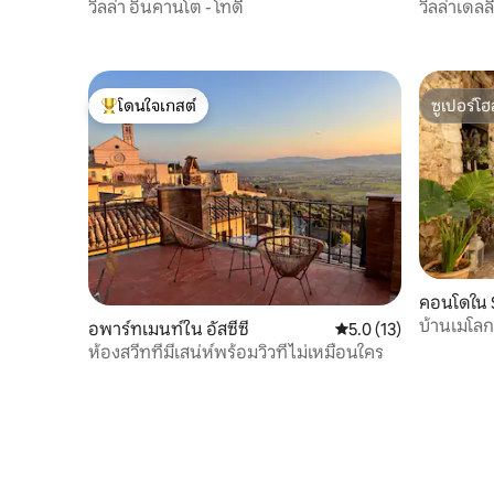
วิลล่า อินคานโต - โทดี
วิลล่าเดลลี
โดนใจเกสต์
ซูเปอร์โฮ
โดนใจเกสต์ที่สุด
ซูเปอร์โฮ
คอนโดใน 
บ้านเมโลก
อพาร์ทเมนท์ใน อัสซีซี
คะแนนเฉลี่ย 5.0 จาก 5,
5.0 (13)
ห้องสวีทที่มีเสน่ห์พร้อมวิวที่ไม่เหมือนใคร