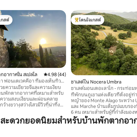
เกสต์
โดนใจเกสต์
์ที่สุด
โดนใจเกสต์ที่สุด
02 รีวิว
ากอากาศใน สเปลโล
คะแนนเฉลี่ย 4.98 จาก 5, 44 รีวิว
4.98 (44)
า ฟอนเตเวคคีอา ที่มองเห็นทิวท์
ชาเลต์ใน Nocera Umbra
้วยความเขียวขจีและความเงียบ
ชาเลต์มอนเตอะลาโก - กระท่อมห
้านพักตากอากาศที่เหมาะสำหรับ
ในอุทยาน
ที่พักบนภูเขาแห่งเดียวที่ตั้งอยู่ท
งหาความสงบเงียบและผ่อนคลาย
หญ้าของ Monte Alago ระหว่าง 
้างขวางสว่างไสวมีวิวที่น่าทึ่ง
และ Marche บ้านเต็มรูปแบบรองรับได้สูงสุด
ดล้อมที่แตกต่างกันเพื่อใช้
6 คน เหมาะสำหรับผู้ที่กำลังมอง
ย้อนกลับไปในปี 1600 ได้รับการ
ธรรมชาติ ความเงียบสงบ ความเป็
มสะดวกยอดนิยมสำหรับบ้านพักตากอา
งประณีตตั้งอยู่ในอุมเบรียใน
และอากาศบริสุทธิ์ตามธรรมชาติ
ทางประวัติศาสตร์ของ Spello ใน
ด้วยทุ่งหญ้า ป่า และเส้นทางเดินป่
ได้รับสิทธิพิเศษใกล้กับสถานที่
เหมาะสำหรับการพักผ่อน การเดิ