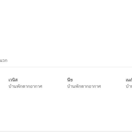
ะแวก
เวนิส
นีซ
เนเ
บ้านพักตากอากาศ
บ้านพักตากอากาศ
บ้