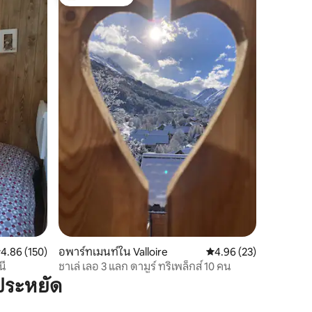
โดนใจเกสต์ที่สุด
ะแนนเฉลี่ย 4.86 จาก 5, 150 รีวิว
4.86 (150)
อพาร์ทเมนท์ใน Valloire
คะแนนเฉลี่ย 4.96 จาก 5,
4.96 (23)
นี
ชาเล่ เลอ 3 แลก ดามูร์ ทริเพล็กส์ 10 คน
ประหยัด