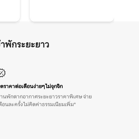
้าพักระยะยาว
ิดราคาต่อเดือนง่ายๆ ไม่จุกจิก
้านพักตากอากาศระยะยาวราคาพิเศษ จ่าย
ดือนละครั้ง ไม่คิดค่าธรรมเนียมเพิ่ม*