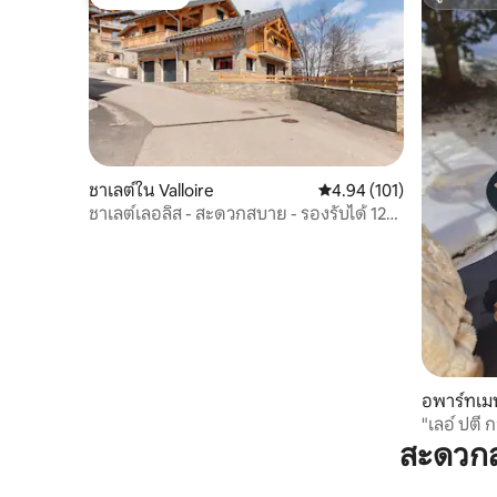
โดนใจเกสต์
ซูเปอร์โฮ
ชาเลต์ใน Valloire
คะแนนเฉลี่ย 4.94 จาก 5, 1
4.94 (101)
ชาเลต์เลอลิส - สะดวกสบาย - รองรับได้ 12
คน
อพาร์ทเมน
"เลอ์ ปตี ก
สะดวกส