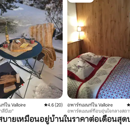
สต์
โดนใจเกสต์
01 รีวิว
ท์ใน Valloire
คะแนนเฉลี่ย 4.6 จาก 5, 20 รีวิว
4.6 (20)
อพาร์ทเมนท์ใน Valloire
ค
าลีบีเย"
อพาร์ตเมนต์ที่อบอุ่นใจกลางสถา
บายเหมือนอยู่บ้านในราคาต่อเดือนสุด