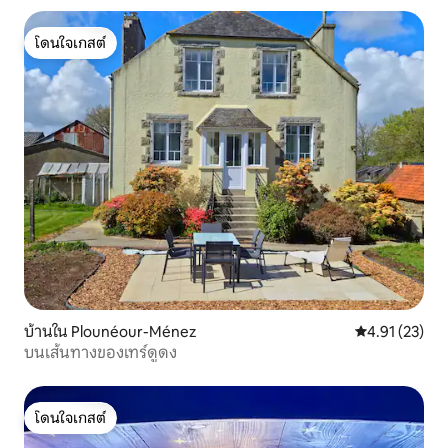
โดนใจเกสต์
โดนใจเกสต์
บ้านใน Plounéour-Ménez
คะแนนเฉลี่ย 4.
4.91 (23)
บนเส้นทางของเทร์ดูดง
โดนใจเกสต์
โดนใจเกสต์