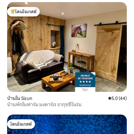
โดนใจเกสต์
โดนใจเกสต์ที่สุด
บ้านใน Sizun
คะแนนเฉลี่ย 5
5.0 (44)
บ้านพักในฟาร์ม มงดาร์เร จากุซซี่ในร่ม
โดนใจเกสต์
โดนใจเกสต์