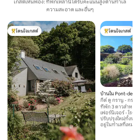
เกสต์เห็นพ้อง: ที่พักเหล่านี้ได้รับคะแนนสูงด้านทำเล
ความสะอาด และอื่นๆ
โดนใจเกสต์
โดนใจเกสต์
โดนใจเกสต์ที่สุด
โดนใจเกสต์ที่สุด
บ้านใน Pont-de-Bu
merch
กีต์ ดู กรานู - กระท
ที่พัก 3 ดาวสำหรับน
เฟอร์นิเจอร์ - โรงกดหินเก่าที่ได้รับการ
ปรับปรุงใหม่ทั้งหม
อยู่ในทำเลที่เหมา
โมริกบริเวณริมป่าค
NATURA 2000) และใ