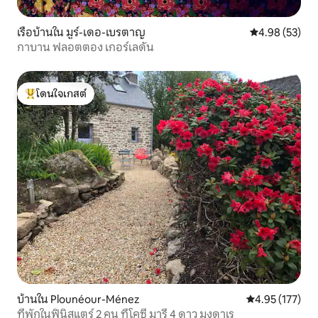
เรือบ้านใน มูร์-เดอ-เบรตาญ
คะแนนเฉลี่ย 4.
4.98 (53)
กาบาน ฟลอตตอง เกอร์เลดัน
โดนใจเกสต์
โดนใจเกสต์ที่สุด
บ้านใน Plounéour-Ménez
คะแนนเฉลี่ย 4.9
4.95 (177)
ที่พักในฟินิสแตร์ 2 คน ทีโคซี มารี 4 ดาว มงดาเร