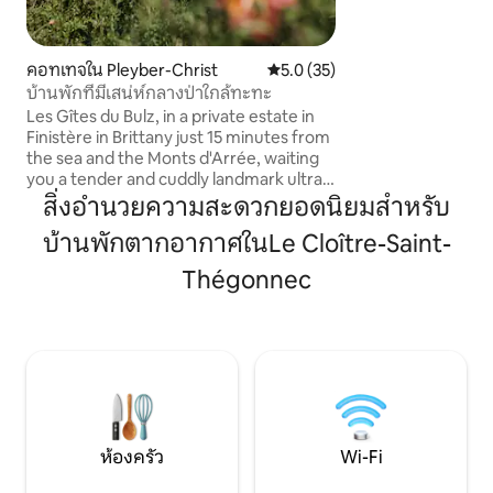
ป่าได้โดยตรง มีศูนย์ขี่ม้า
นี้ตั้งอยู่ห่างจากเม
เอกลักษณ์ 8 กม. อย
คอทเทจใน Pleyber-Christ
คะแนนเฉลี่ย 5.0 จาก 5, 35 รีวิว
5.0 (35)
แปร์ ที่พักนี้ช่วยใ
ภูมิภาคริมทะเล (เ
บ้านพักที่มีเสน่ห์กลางป่าใกล้ทะทะ
บก (มงดาร์เร) เข้าถึงทางด่วนได้ภายใน 10
Les Gîtes du Bulz, in a private estate in
นาที
Finistère in Brittany just 15 minutes from
the sea and the Monts d'Arrée, waiting
you a tender and cuddly landmark ultra
designed for your weekend or your
สิ่งอำนวยความสะดวกยอดนิยมสำหรับ
romantic vacation... ความยุ่งยากเล็กๆ
บ้านพักตากอากาศในLe Cloître-Saint-
น้อยๆของเรา: - การเข้าพักแบบรวมค่าใช้
จ่ายทุกอย่าง: มีเตียงเมื่อมาถึงมีผ้าปูที่นอน
Thégonnec
และผ้าปูที่นอนในครัวให้บริการทำความ
สะอาดเมื่อสิ้นสุดการเข้าพัก... - เงียบสงบ
เป็นประสบการณ์ที่สดชื่นโดยไม่ต้องโดด
เดี่ยว - ห้องเช่าช่วงวันหยุด "แบบครบวงจร"
สำหรับการเข้าพักเหมือนอยู่บ้าน...
ห้องครัว
Wi-Fi