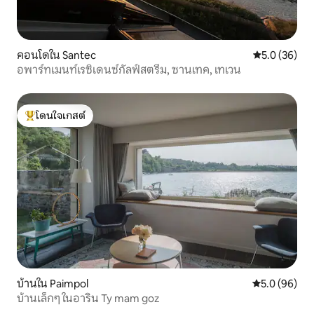
คอนโดใน Santec
คะแนนเฉลี่ย 5
5.0 (36)
อพาร์ทเมนท์เรซิเดนซ์กัลฟ์สตรีม, ซานเทค, เทเวน
โดนใจเกสต์
โดนใจเกสต์ที่สุด
บ้านใน Paimpol
คะแนนเฉลี่ย 5
5.0 (96)
บ้านเล็กๆ ในอาริน Ty mam goz