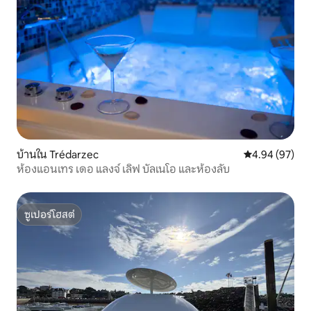
บ้านใน Trédarzec
คะแนนเฉลี่ย 4.
4.94 (97)
ห้องแอนเทร เดอ แลงจ์ เลิฟ บัลเนโอ และห้องลับ
ซูเปอร์โฮสต์
ซูเปอร์โฮสต์