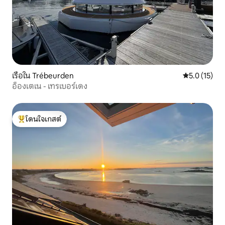
เรือใน Trébeurden
คะแนนเฉลี่ย 5
5.0 (15)
อ็องเตเน - เทรเบอร์เดง
โดนใจเกสต์
โดนใจเกสต์ที่สุด