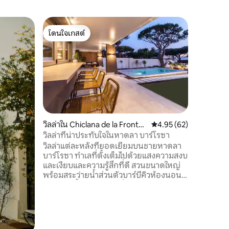
อพาร์ทเม
โดนใจเกสต์
ซูเปอร์โ
อพาร์ทเม
โดนใจเกสต์
ซูเปอร์โ
ใจกลางเม
อพาร์ทเมน
65 ตาราง
ห้องรับ
ขนาดใหญ่
หากที่มี
ห้อง ห้อง
เมตรและอ
หรือเตียง
วิลล่าใน Chiclana de la Fronter
คะแนนเฉลี่ย 4.95 จาก 5,
4.95 (62)
เตียง - มีการทำความสะอาดอย่างรวดเร็วใน
a
วิลล่าที่น่าประทับใจในหาดลา บาร์โรซา
การเข้าพั
วิลล่าแต่ละหลังที่ยอดเยี่ยมบนชายหาดลา
สำหรับกา
บาร์โรซา ทำเลที่ตั้งเต็มไปด้วยแสงความสงบ
สะอาดเพิ่
และเงียบและความรู้สึกที่ดี สวนขนาดใหญ่
เพิ่มเติม
พร้อมสระว่ายน้ำส่วนตัวบาร์บีคิวห้องนอน 3
ห้องห้องน้ำ 2 ห้องห้องนั่งเล่นพร้อมเตาผิง
ห้องรับประทานอาหารห้องครัวระเบียง
พื้นที่ที่มีบริการใกล้เคียงและเดินทางสะดวก
ห่างจากชายหาด 5 นาทีและห่างจากสนาม
กอล์ฟ Sanctipetri 15 นาที สิ่งอำนวยความ