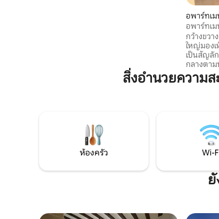
ตัวพร้อมอ่างอาบน้ำและฝักบัวอาบน้ำสไตล์
อิตาลี ห้องครัวที่มีอุปกรณ์ครบครันเปิดออก
อพาร์ทเมน
สู่ห้องนั่งเล่นที่มีเตาผิงและหน้าต่างบาน
นเตรา
อพาร์ทเมน
ใหญ่ สวนสูงครอบคลุมพื้นที่และมีวิวสวยงาม
หรูหรา 9
กว้างขวาง
เหนือหมู่บ้านอาร์กอสเดลาฟรอนเตรา
ใหญ่มองเห
สถาปัตยกรรมร่วมสมัย การตกแต่งภายใน
เป็นสัญลั
อย่างมีรสนิยมและออกแบบโดยผู้สร้างของ
กลางตามพื
คอมเพล็กซ์เอง
บูรณาการเ
สิ่งอำนวยความส
รักษาความปลอดภัย
อุปกรณ์คร
สมัย รองรั
เป็นส่วนต
สำหรับทั
ไกล เหมาะอย่างยิ่งสำหรับการเพลิดเพลิน
กับสภาพอาก
ซึ่งจะเป็น
ห้องครัว
Wi-F
แน่นอน อพาร์ทเมนท์นี้ใช้อาคารร่วมกับอ
พาร์ทเมนท์
ที่อาศัยอยู
ย