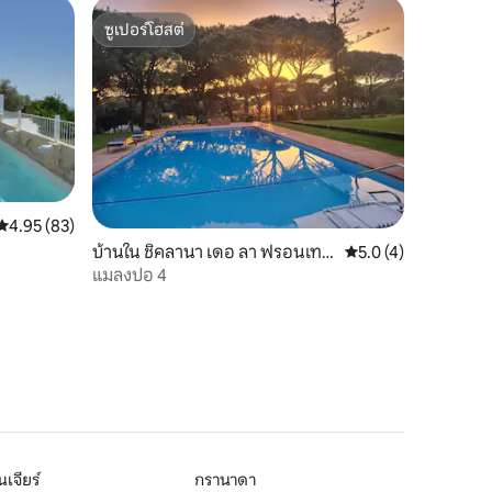
ซูเปอร์โฮสต์
ซูเปอร์โฮสต์
คะแนนเฉลี่ย 4.95 จาก 5, 83 รีวิว
4.95 (83)
บ้านใน ชิคลานา เดอ ลา ฟรอนเทร
คะแนนเฉลี่ย 5.0 จาก 5
5.0 (4)
า
แมลงปอ 4
เจียร์
กรานาดา