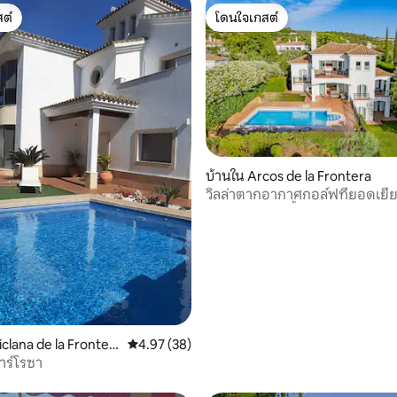
ต์
โดนใจเกสต์
ต์
โดนใจเกสต์
บ้านใน Arcos de la Frontera
วิลล่าตากอากาศกอล์ฟที่ยอดเยี่ยม
78 รีวิว
พร้อมสระว่ายน้ำ
clana de la Fronter
คะแนนเฉลี่ย 4.97 จาก 5, 38 รีวิว
4.97 (38)
าร์โรซา