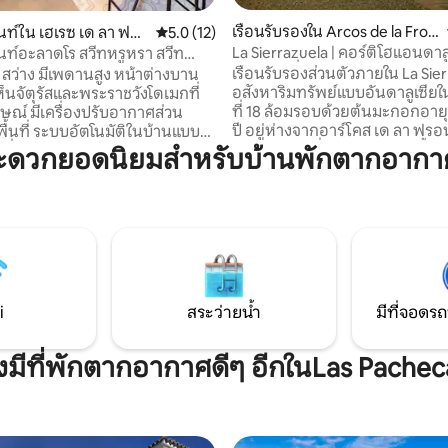
เรือนรับรองใน Arcos de la Fron
ท์ใน เฮเรซ เด ลา ฟรอ
คะแนนเฉลี่ย 5.0 จาก 5, 12 รีวิว
5.0 (12)
tera
La Sierrazuela | คอร์ติโฮแอนดาล
ท์อะลาดโร สวีทหรูหรา สวีท
ศตวรรษที่ 18
เรือนรับรองส่วนตัวภายใน La Sie
 สว่าง มีเพดานสูง หน้าต่างบาน
อสังหาริมทรัพย์แบบอันดาลูเซี
็นจัตุรัสและพระราชวังโดเมกที่
ที่ 18 ล้อมรอบด้วยต้นมะกอกอาย
กษณ์ มีเครื่องปรับอากาศส่วน
ปี อยู่ห่างจากอาร์โคส เด ลา ฟร
้นที่ ระบบอัตโนมัติในบ้านแบบ
เพียง 5 นาที ซึ่งเป็นทะเลสาบน้ำจื
พื่อควบคุมแสง อุณหภูมิ และการ
ะดวกยอดนิยมสำหรับบ้านพักตากอากา
สำหรับการว่ายน้ำและเล่นแพดเด
 และห้องครัวพร้อม
และอยู่ห่างจากชายหาดที่ดีที่สุ
บครันพร้อมเครื่องใช้ไฟฟ้าที่ทัน
45 นาที มีทางเข้าส่วนตัว สระว่าย
บได้สูงสุด 4 คน ห้องนอนมีพื้นที่ที่
ครัว พื้นที่นั่งเล่น ห้องน้ำ และห
ัว เงียบสงบ และหรูหรา เหมาะ
ขวาง เป็นที่พักที่เหมาะสำหรับก
้งการพักผ่อนและการทำงานทาง
ดาลูเซียหรือเพียงแค่ผ่อนคลาย 
สำหรับคู่รักหรือครอบครัวที่มีเด็ก
าศที่ดีของเมืองและวิวที่น่าทึ่ง
ความทรงจำที่ไม่มีวันลืมอย่าง
i
สระว่ายน้ำ
มีที่จอดรถ
อีก 8 แห่งดังนั้นผู้เข้าพักทุกคน
่ที่นั่นจะต้องให้เกียรติกัน
ังมีที่พักตากอากาศดีๆ อีกในLas Pachec