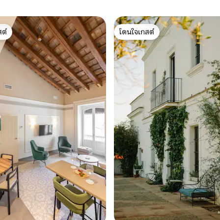
ต์
โดนใจเกสต์
ต์
โดนใจเกสต์
, 7 รีวิว