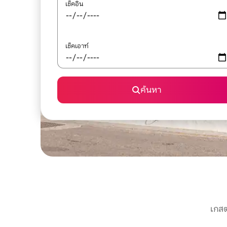
เช็คอิน
เช็คเอาท์
ค้นหา
เกสต