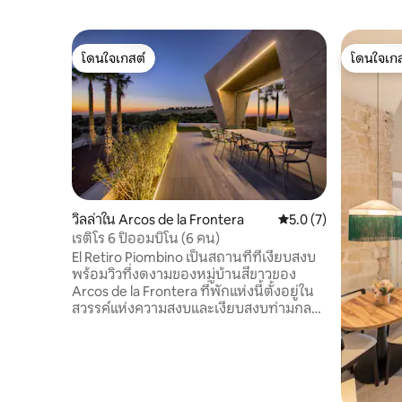
โดนใจเกสต์
โดนใจเกส
โดนใจเกสต์
โดนใจเกส
วิลล่าใน Arcos de la Frontera
คะแนนเฉลี่ย 5.0 จาก 5
5.0 (7)
เรติโร 6 ปิออมบิโน (6 คน)
El Retiro Piombino เป็นสถานที่ที่เงียบสงบ
พร้อมวิวที่งดงามของหมู่บ้านสีขาวของ
Arcos de la Frontera ที่พักแห่งนี้ตั้งอยู่ใน
สวรรค์แห่งความสงบและเงียบสงบท่ามกลาง
สวนมะกอกขนาด 65 เฮกตาร์ พร้อมผลิต
น้ำมันมะกอกบริสุทธิ์และซีลออแกนิกของ
ตัวเอง มีพื้นที่สองชั้น ประกอบด้วยห้อง
นอนคู่สามห้อง ห้องนอนคิงไซส์สองห้อง
และห้องนอนคู่หนึ่งห้อง ทุกห้องมีห้องน้ำใน