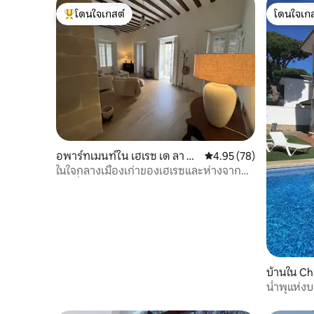
โดนใจเกสต์
โดนใจเกส
โดนใจเกสต์ที่สุด
โดนใจเกส
อพาร์ทเมนท์ใน เฮเรซ เด ลา ฟร
คะแนนเฉลี่ย 4.95 จาก 5, 
4.95 (78)
อนเตรา
ในใจกลางเมืองเก่าของเฮเรซและห่างจาก
ชายฝั่ง 10 กม.
บ้านใน Chi
a
น้ำพุแห่งบ