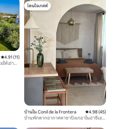
โดนใจเกสต์
โดนใจเกสต์
คะแนนเฉลี่ย 4.91 จาก 5, 11 รีวิว
4.91 (11)
ให้เช่า
บ้านใน Conil de la Frontera
คะแนนเฉลี่ย 4.98 จาก 5,
4.98 (45)
บ้านพักตากอากาศคาซาปังเกอาในฮาซิเอน
ดาในโคนิล