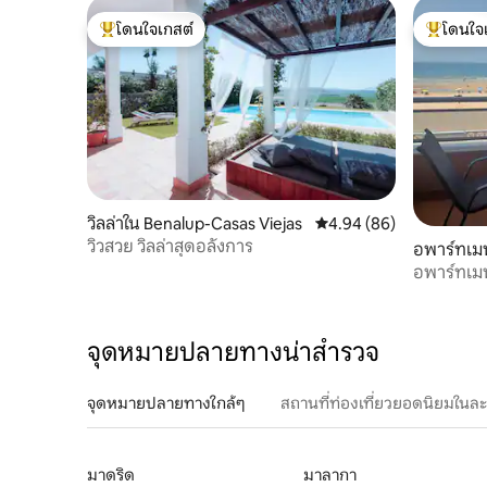
โดนใจเกสต์
โดนใจ
โดนใจเกสต์ที่สุด
โดนใจเกสต
วิลล่าใน Benalup-Casas Viejas
คะแนนเฉลี่ย 4.94 จาก 5, 
4.94 (86)
วิวสวย วิลล่าสุดอลังการ
อพาร์ทเมน
อพาร์ทเมน
จุดหมายปลายทางน่าสำรวจ
จุดหมายปลายทางใกล้ๆ
สถานที่ท่องเที่ยวยอดนิยมในล
มาดริด
มาลากา